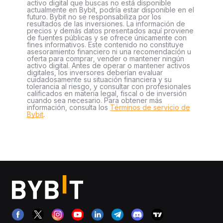
activo digital que buscas no está disponible
actualmente en Bybit, podría estar disponible en el
futuro. Bybit no se responsabiliza por los
resultados de las inversiones. La información de
precios y demás datos presentados aquí proviene
de fuentes públicas y se ofrece únicamente con
fines informativos. Este contenido no constituye
asesoramiento financiero ni una recomendación u
oferta para comprar, vender o mantener ningún
activo digital. Antes de operar o mantener activos
digitales, los inversores deberían evaluar
cuidadosamente su situación financiera y su
tolerancia al riesgo, y consultar con profesionales
calificados en materia legal, fiscal o de inversión
cuando sea necesario. Para obtener más
información, consulta los
Términos de servicio de
Bybit
.