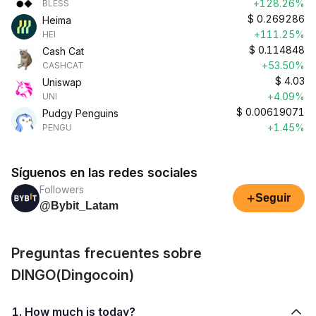
+128.26%
BLESS
$
0.269286
Heima
+111.25%
HEI
$
0.114848
Cash Cat
+53.50%
CASHCAT
$
4.03
Uniswap
+4.09%
UNI
$
0.00619071
Pudgy Penguins
+1.45%
PENGU
Síguenos en las redes sociales
Followers
+
Seguir
@Bybit_Latam
Preguntas frecuentes sobre
DINGO(Dingocoin)
1. How much is today?