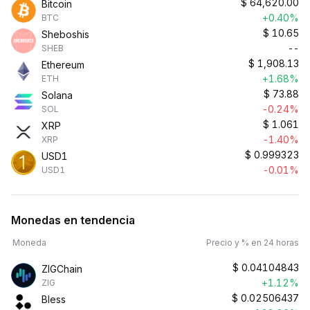
$
64,620.00
Bitcoin
+0.40%
BTC
$
10.65
Sheboshis
--
SHEB
$
1,908.13
Ethereum
+1.68%
ETH
$
73.88
Solana
-0.24%
SOL
$
1.061
XRP
-1.40%
XRP
$
0.999323
USD1
-0.01%
USD1
Monedas en tendencia
Moneda
Precio y % en 24 horas
$
0.04104843
ZIGChain
+1.12%
ZIG
$
0.02506437
Bless