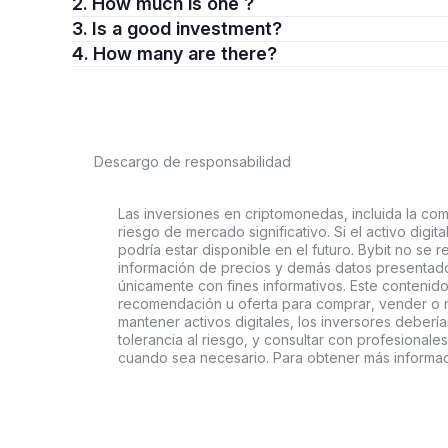
2. How much is one ?
3. Is a good investment?
4. How many are there?
Descargo de responsabilidad
Las inversiones en criptomonedas, incluida la comp
riesgo de mercado significativo. Si el activo digi
podría estar disponible en el futuro. Bybit no se r
información de precios y demás datos presentado
únicamente con fines informativos. Este contenido
recomendación u oferta para comprar, vender o ma
mantener activos digitales, los inversores deberí
tolerancia al riesgo, y consultar con profesionales
cuando sea necesario. Para obtener más informac