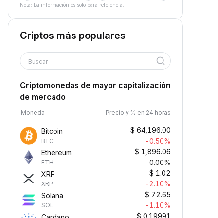
Nota: La información es solo para referencia.
Criptos más populares
Buscar
Criptomonedas de mayor capitalización
de mercado
Moneda
Precio y % en 24 horas
$
64,196.00
Bitcoin
-0.50%
BTC
$
1,896.06
Ethereum
0.00%
ETH
$
1.02
XRP
-2.10%
XRP
$
72.65
Solana
-1.10%
SOL
$
0.19991
Cardano