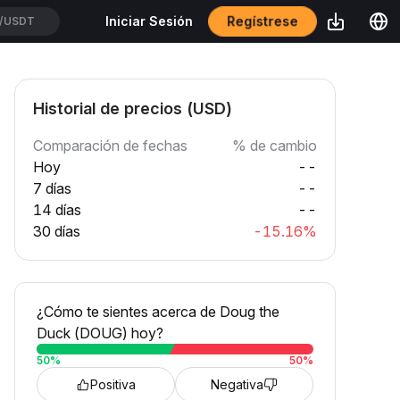
Regístrese
Iniciar Sesión
/USDT
Historial de precios (USD)
Comparación de fechas
% de cambio
Hoy
--
7 días
--
14 días
--
30 días
-15.16%
¿Cómo te sientes acerca de Doug the
Duck (DOUG) hoy?
50
%
50
%
Positiva
Negativa