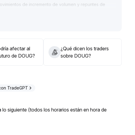
movimientos de incremento de volumen y repuntes de
clave (por ejemplo, 0
.
sta de medio y largo plazo
.
es bajistas en el rango sigue siendo elevado, por lo que
nte la estrategia
.
ría afectar al
¿Qué dicen los traders
futuro de DOUG?
sobre DOUG?
 con TradeGPT
lo siguiente (todos los horarios están en hora de