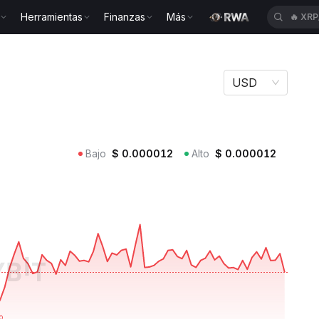
Herramientas
Finanzas
Más
🔥
XRP
k DOUG
USD
Bajo
$
0.000012
Alto
$
0.000012