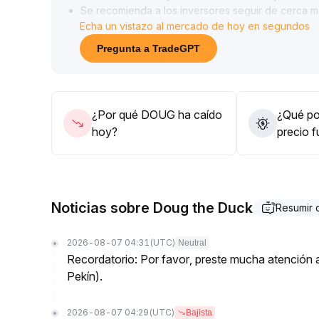
Se recomienda a los inversores seguir de cerca 
Echa un vistazo al mercado de hoy en segundos
precio; si logra superar y consolidarse en el área 
83-0
.
Pregunta a TradeGPT
89 USDT), podría establecerse una tendencia alci
De lo contrario, el riesgo de fluctuaciones y ajust
conviene operar con cautela y adaptar dinámicame
¿Por qué DOUG ha caído
¿Qué pod
hoy?
precio 
Noticias sobre Doug the Duck
Resumir
2026-08-07 04:31
(UTC)
Neutral
Recordatorio: Por favor, preste mucha atención a 
Pekín).
2026-08-07 04:29
(UTC)
Bajista