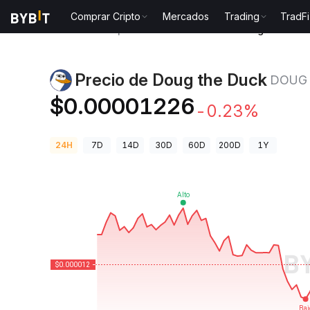
Comprar Cripto
Mercados
Trading
TradFi
Precios de Criptomonedas
Precio de Doug the Duc
Precio de Doug the Duck
DOUG
$0.00001226
-0.23%
24H
7D
14D
30D
60D
200D
1Y