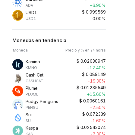
+6.90%
ADA
$
0.999569
USD1
0.00%
USD1
Monedas en tendencia
Moneda
Precio y % en 24 horas
$
0.02030947
Kamino
+12.40%
KMNO
$
0.089149
Cash Cat
-19.30%
CASHCAT
$
0.01235549
Plume
+15.60%
PLUME
$
0.0060161
Pudgy Penguins
-2.50%
PENGU
$
0.672339
Sui
-1.60%
SUI
$
0.02543074
Kaspa
-2.30%
KAS