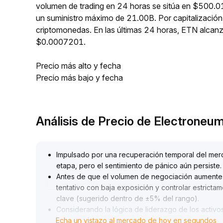
volumen de trading en 24 horas se sitúa en $500.01
un suministro máximo de 21.00B. Por capitalizació
criptomonedas. En las últimas 24 horas, ETN alc
$0.0007201.
Precio más alto y fecha
Precio más bajo y fecha
Análisis de Precio de Electrone
Impulsado por una recuperación temporal del merc
etapa, pero el sentimiento de pánico aún persiste
.
Antes de que el volumen de negociación aumente 
tentativo con baja exposición y controlar estrict
clave (sugerido dentro de ±5% del rango)
.
Considerando la lógica de liderazgo de los activo
Echa un vistazo al mercado de hoy en segundos
con recursos diferenciales en su ecosistema y ven