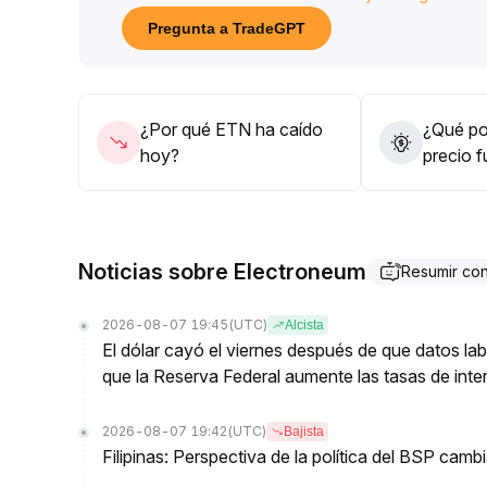
y mediano plazo
.
Pregunta a TradeGPT
Sin embargo, es esencial monitorear dinámicamente 
atentos a la presión por correcciones en niveles a
A medio y largo plazo, se sugiere prestar atención 
ecosistema de cumplimiento, aprovechando la entra
¿Por qué ETN ha caído
¿Qué pod
cooperación para mejorar la relación riesgo-benef
hoy?
precio 
Noticias sobre Electroneum
Resumir co
2026-08-07 19:45
(UTC)
Alcista
El dólar cayó el viernes después de que datos lab
que la Reserva Federal aumente las tasas de inter
2026-08-07 19:42
(UTC)
Bajista
Filipinas: Perspectiva de la política del BSP cam