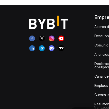
Empr
Acerca d
Descubr
Comunida
Anuncios
Declarac
divulgac
Canal de
Empleos
Cuenta i
Resumen
transacci