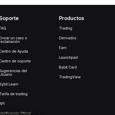
Soporte
Productos
FAQ
Trading
Enviar un caso o
Derivados
reclamación
Earn
Centro de Ayuda
Launchpad
Centro de soporte
Bybit Card
Sugerencias del
Usuario
TradingView
Bybit Learn
Tarifa de trading
API
Verificación Oficial