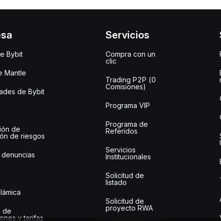
esa
Servicios
e Bybit
Compra con un
clic
e Mantle
Trading P2P (0
Comisiones)
des de Bybit
Programa VIP
Programa de
ión de
Referidos
ión de riesgos
Servicios
 denuncias
Institucionales
Solicitud de
listado
slámica
Solicitud de
proyecto RWA
 de
ones y tarifas