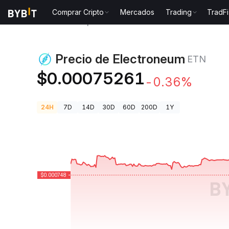
Comprar Cripto
Mercados
Trading
TradFi
Precios de Criptomonedas
Precio de Electroneum 
Precio de Electroneum
ETN
$0.00075261
-0.36%
24H
7D
14D
30D
60D
200D
1Y