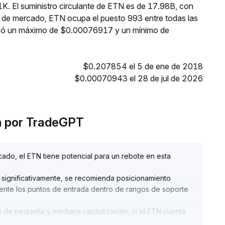
K. El suministro circulante de ETN es de 17.98B, con
n de mercado, ETN ocupa el puesto 993 entre todas las
anzó un máximo de $0.00076917 y un mínimo de
$0.207854 el 5 de ene de 2018
$0.00070943 el 28 de jul de 2026
um por TradeGPT
ado, el ETN tiene potencial para un rebote en esta
significativamente, se recomienda posicionamiento
amente los puntos de entrada dentro de rangos de soporte
s de pequeña y mediana capitalización, si el ETN cuenta
tajas comunitarias, podría superar al mercado en el corto