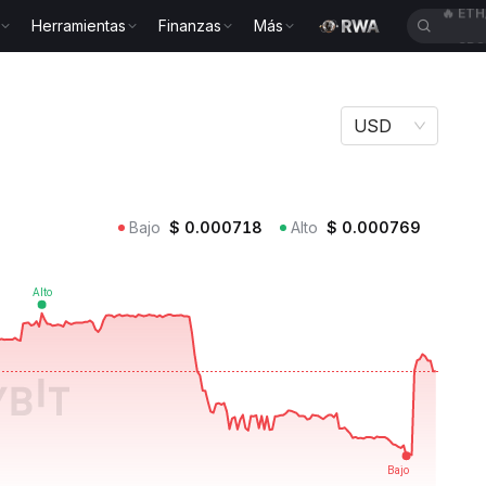
Herramientas
Finanzas
Más
🔥
SP
ETN
USD
Bajo
$
0.000718
Alto
$
0.000769