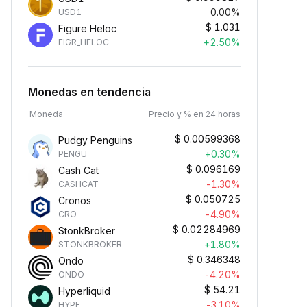
0.00%
USD1
$
1.031
Figure Heloc
+2.50%
FIGR_HELOC
Monedas en tendencia
Moneda
Precio y % en 24 horas
$
0.00599368
Pudgy Penguins
+0.30%
PENGU
$
0.096169
Cash Cat
-1.30%
CASHCAT
$
0.050725
Cronos
-4.90%
CRO
$
0.02284969
StonkBroker
+1.80%
STONKBROKER
$
0.346348
Ondo
-4.20%
ONDO
$
54.21
Hyperliquid
-3.10%
HYPE