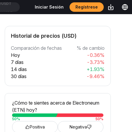
Regístrese
Iniciar Sesión
CXUSDT
Historial de precios (USD)
Comparación de fechas
% de cambio
Hoy
-0.36%
7 días
-3.73%
14 días
+1.93%
30 días
-9.46%
¿Cómo te sientes acerca de Electroneum
(ETN) hoy?
50
%
50
%
Positiva
Negativa