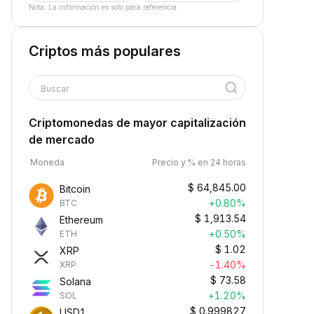
Nota: La información es solo para referencia.
Criptos más populares
Buscar
Criptomonedas de mayor capitalización
de mercado
Moneda
Precio y % en 24 horas
$
64,845.00
Bitcoin
+0.80%
BTC
$
1,913.54
Ethereum
+0.50%
ETH
$
1.02
XRP
-1.40%
XRP
$
73.58
Solana
+1.20%
SOL
$
0.999827
USD1