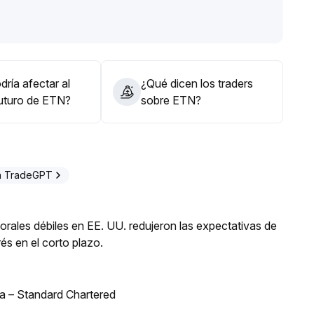
el flujo de fondos y la distribución de tokens, y estar
ltos
.
al progreso real del ETN en infraestructura y el
da de capital industrial potencial y puntos de
ría afectar al
¿Qué dicen los traders
icio general
.
futuro de ETN?
sobre ETN?
n TradeGPT
orales débiles en EE. UU. redujeron las expectativas de
és en el corto plazo.
bia – Standard Chartered