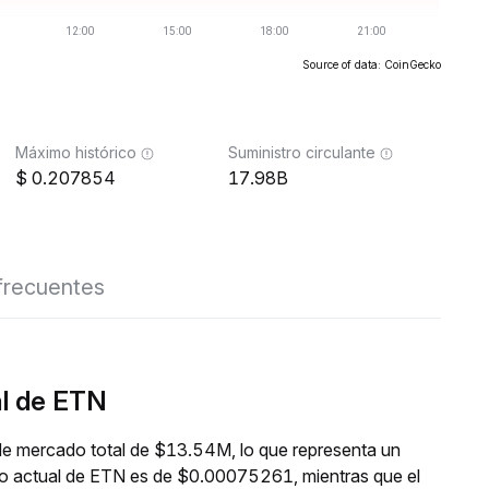
Source of data: CoinGecko
Máximo histórico
Suministro circulante
0.207854
17.98B
frecuentes
al de ETN
de mercado total de $13.54M, lo que representa un
cio actual de ETN es de $0.00075261, mientras que el