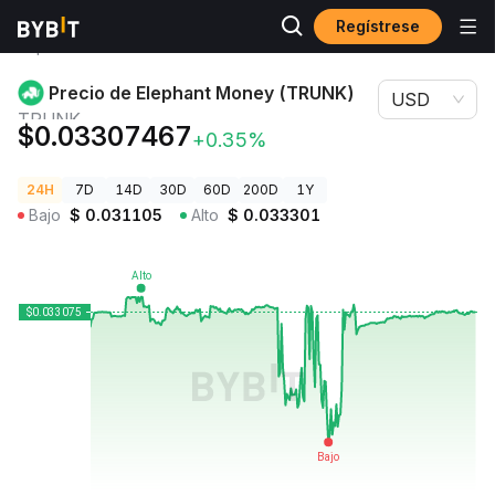
Regístrese
Precios de
Precio de Elephant Money (TRUNK)
Criptomonedas
TRUNK
Precio de Elephant Money (TRUNK)
USD
TRUNK
$0.03307467
+0.35%
24H
7D
14D
30D
60D
200D
1Y
Bajo
$
0.031105
Alto
$
0.033301