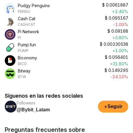
$
0.0061887
Pudgy Penguins
+2.40%
PENGU
$
0.095167
Cash Cat
-1.00%
CASHCAT
$
0.09168
Pi Network
+5.80%
PI
$
0.00230538
Pump.fun
+1.00%
PUMP
$
0.056401
Biconomy
+31.80%
BICO
$
0.149295
Bitway
-24.10%
BTW
Síguenos en las redes sociales
Followers
+
Seguir
@Bybit_Latam
Preguntas frecuentes sobre