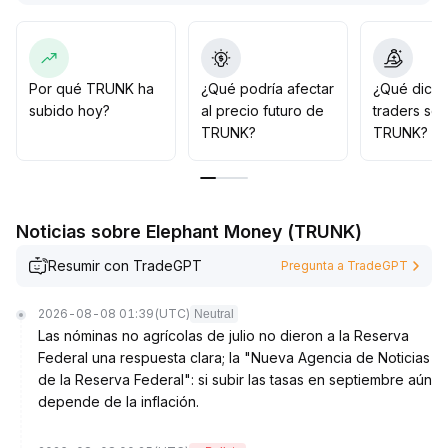
amplíen y las velas de diferentes periodos muestren
señales sincronizadas, se debería incrementar
progresivamente la exposición
.
Esta estrategia ayuda a reducir el riesgo de falsas
Por qué TRUNK ha
¿Qué podría afectar
¿Qué dicen
rupturas y mejora la eficiencia del uso de capital
.
subido hoy?
al precio futuro de
traders so
TRUNK?
TRUNK?
Noticias sobre Elephant Money (TRUNK)
Resumir con TradeGPT
Pregunta a TradeGPT
2026-08-08 01:39
(UTC)
Neutral
Las nóminas no agrícolas de julio no dieron a la Reserva
Federal una respuesta clara; la "Nueva Agencia de Noticias
de la Reserva Federal": si subir las tasas en septiembre aún
depende de la inflación.