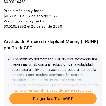
$0.03110463.
Precio más alto y fecha
$0.899901 el 17 de ago de 2024
Precio más bajo y fecha
$0.01612882 el 20 de abr de 2026
Análisis de Precio de Elephant Money (TRUNK)
por TradeGPT
El sentimiento del mercado TRUNK está mostrando una
mejora marginal, con una reducción de la volatilidad
que indica un alivio en la actitud de espera, aunque la
tendencia aún requiere confirmación adicional
mediante la resonancia de volumen y precio
.
Se recomienda mantener posiciones cautelosas a corto
plazo, establecer stops rigurosos y prestar especial
Echa un vistazo al mercado de hoy en segundos
atención a los niveles clave de soporte y resistencia,
Pregunta a TradeGPT
así como a los cambios en el volumen de operaciones
.
Solo después de que las bandas de Bollinger se