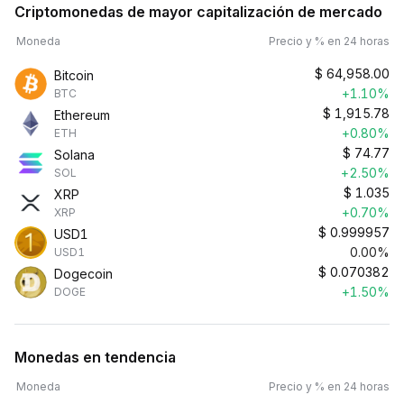
Criptomonedas de mayor capitalización de mercado
Moneda
Precio y % en 24 horas
$
64,958.00
Bitcoin
+1.10%
BTC
$
1,915.78
Ethereum
+0.80%
ETH
$
74.77
Solana
+2.50%
SOL
$
1.035
XRP
+0.70%
XRP
$
0.999957
USD1
0.00%
USD1
$
0.070382
Dogecoin
+1.50%
DOGE
Monedas en tendencia
Moneda
Precio y % en 24 horas