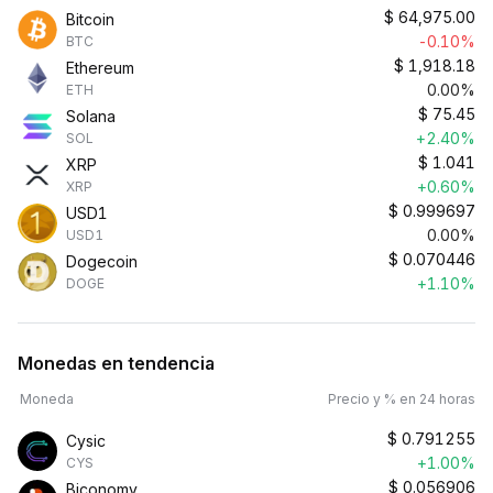
$
64,975.00
Bitcoin
-0.10%
BTC
$
1,918.18
Ethereum
0.00%
ETH
$
75.45
Solana
+2.40%
SOL
$
1.041
XRP
+0.60%
XRP
$
0.999697
USD1
0.00%
USD1
$
0.070446
Dogecoin
+1.10%
DOGE
Monedas en tendencia
Moneda
Precio y % en 24 horas
$
0.791255
Cysic
+1.00%
CYS
$
0.056906
Biconomy