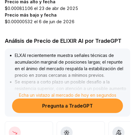
Precio más alto y fecha
$0.00081106 el 23 de abr de 2025
Precio más bajo y fecha
$0.00000532 el 6 de jun de 2026
Análisis de Precio de ELIXIR AI por TradeGPT
ELXAI recientemente muestra señales técnicas de
acumulación marginal de posiciones largas; el repunte
en el ánimo del mercado respalda la estabilización del
precio en zonas cercanas a mínimos previos
.
Se espera a corto plazo un posible desafío a la
resistencia superior, con atención a un posible aumento
de volumen y consolidación sobre la media móvil de 20
Echa un vistazo al mercado de hoy en segundos
días (nivel de referencia: rango 5
.
Pregunta a TradeGPT
90-6
.
10); la dirección de medio plazo sigue dependiendo
de la sincronía entre volumen y precio, además de la
ruptura de resistencias estructurales
.
Si no se registra un aumento de volumen efectivo, la