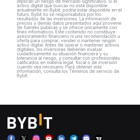
implican un riesgo de mercado significativo. Si el
activo digital que buscas no está disponible
actualmente en Bybit, podría estar disponible en el
futuro. Bybit no se responsabiliza por los
resultados de las inversiones. La información de
precios y demás datos presentados aquí proviene
de fuentes públicas y se ofrece únicamente con
fines informativos. Este contenido no constituye
asesoramiento financiero ni una recomendación u
oferta para comprar, vender o mantener ningún
activo digital. Antes de operar o mantener activos
digitales, los inversores deberían evaluar
cuidadosamente su situación financiera y su
tolerancia al riesgo, y consultar con profesionales
calificados en materia legal, fiscal o de inversión
cuando sea necesario. Para obtener más
información, consulta los Términos de servicio de
Bybit.