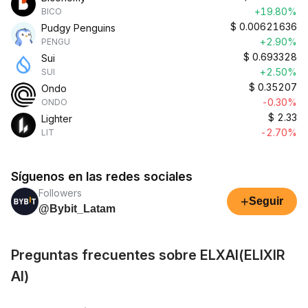
+19.80%
BICO
$
0.00621636
Pudgy Penguins
+2.90%
PENGU
$
0.693328
Sui
+2.50%
SUI
$
0.35207
Ondo
-0.30%
ONDO
$
2.33
Lighter
-2.70%
LIT
Síguenos en las redes sociales
Followers
+
Seguir
@Bybit_Latam
Preguntas frecuentes sobre ELXAI(ELIXIR
AI)