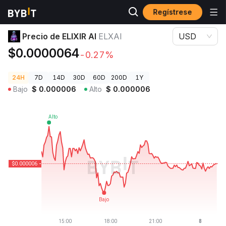
Regístrese
Precios de Criptomonedas
Precio de ELIXIR AI ELXAI
Precio de ELIXIR AI
ELXAI
USD
$0.0000064
-0.27%
24H
7D
14D
30D
60D
200D
1Y
Bajo
$
0.000006
Alto
$
0.000006