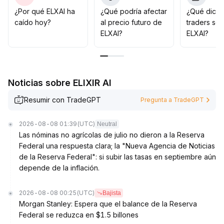
probabilidad de mantenerse en rango o de corrección
¿Por qué ELXAI ha
¿Qué podría afectar
¿Qué dicen
es alta
.
caído hoy?
al precio futuro de
traders so
Para el análisis a largo plazo, es necesario considerar
ELXAI?
ELXAI?
el desarrollo del ecosistema y la verificación de datos
en cadena; actualmente los fundamentales requieren
más observación
.
Se recomienda participar con cautela y hacer
Noticias sobre ELIXIR AI
seguimiento dinámico a los indicadores clave
.
Resumir con TradeGPT
Pregunta a TradeGPT
2026-08-08 01:39
(UTC)
Neutral
Las nóminas no agrícolas de julio no dieron a la Reserva
Federal una respuesta clara; la "Nueva Agencia de Noticias
de la Reserva Federal": si subir las tasas en septiembre aún
depende de la inflación.
2026-08-08 00:25
(UTC)
Bajista
Morgan Stanley: Espera que el balance de la Reserva
Federal se reduzca en $1.5 billones