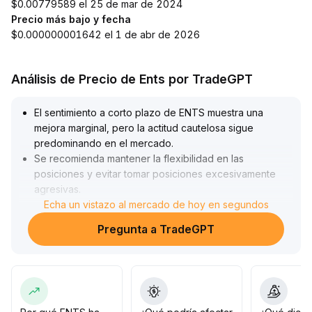
$0.00779589 el 25 de mar de 2024
Precio más bajo y fecha
$0.000000001642 el 1 de abr de 2026
Análisis de Precio de Ents por TradeGPT
El sentimiento a corto plazo de ENTS muestra una
mejora marginal, pero la actitud cautelosa sigue
predominando en el mercado
.
Se recomienda mantener la flexibilidad en las
posiciones y evitar tomar posiciones excesivamente
agresivas
.
Actualmente, el mercado se encuentra en un rango
Echa un vistazo al mercado de hoy en segundos
estrecho de consolidación, con niveles clave de
Pregunta a TradeGPT
resistencia y soporte ubicados entre 1,18-1,25 y
1,06-1,10 dólares, respectivamente
.
Es importante vigilar la dirección de la ruptura y el
acompañamiento del volumen; una ruptura alcista de la
resistencia con aumento de volumen sería señal de una
nueva subida, mientras que una caída por debajo del