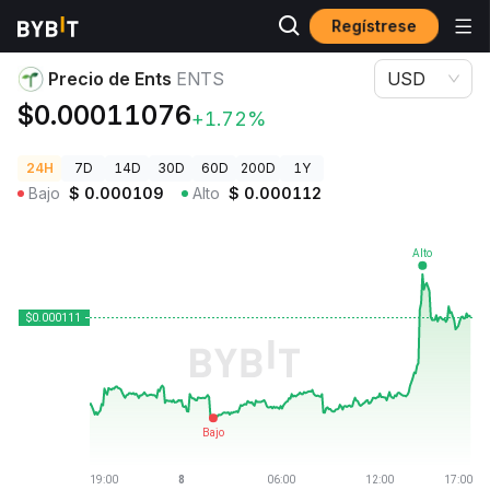
Regístrese
Precios de Criptomonedas
Precio de Ents ENTS
Precio de Ents
ENTS
USD
$0.00011076
+1.72%
24H
7D
14D
30D
60D
200D
1Y
Bajo
$
0.000109
Alto
$
0.000112