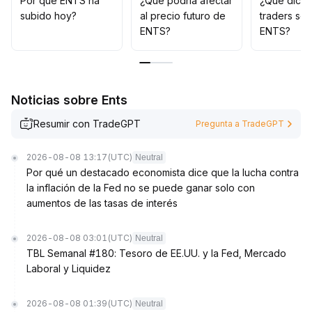
Por qué ENTS ha
¿Qué podría afectar
¿Qué dicen
soporte implicaría riesgo de descenso
.
subido hoy?
al precio futuro de
traders so
La estrategia principal debería centrarse en operar
ENTS?
ENTS?
dentro de rangos y evitar riesgos unilaterales
.
Noticias sobre Ents
Resumir con TradeGPT
Pregunta a TradeGPT
2026-08-08 13:17
(UTC)
Neutral
Por qué un destacado economista dice que la lucha contra
la inflación de la Fed no se puede ganar solo con
aumentos de las tasas de interés
2026-08-08 03:01
(UTC)
Neutral
TBL Semanal #180: Tesoro de EE.UU. y la Fed, Mercado
Laboral y Liquidez
2026-08-08 01:39
(UTC)
Neutral