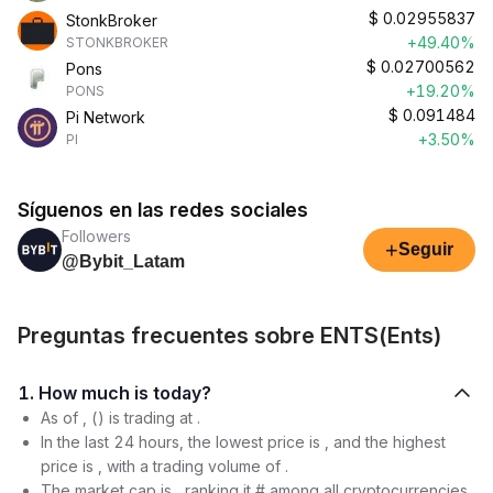
$
0.02955837
StonkBroker
+49.40%
STONKBROKER
$
0.02700562
Pons
+19.20%
PONS
$
0.091484
Pi Network
+3.50%
PI
Síguenos en las redes sociales
Followers
+
Seguir
@Bybit_Latam
Preguntas frecuentes sobre ENTS(Ents)
1. How much is today?
As of , () is trading at .
In the last 24 hours, the lowest price is , and the highest
price is , with a trading volume of .
The market cap is , ranking it # among all cryptocurrencies.