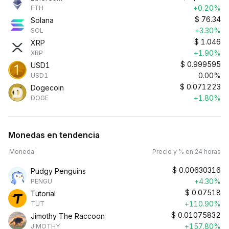
+0.20%
ETH
$
76.34
Solana
+3.30%
SOL
$
1.046
XRP
+1.90%
XRP
$
0.999595
USD1
0.00%
USD1
$
0.071223
Dogecoin
+1.80%
DOGE
Monedas en tendencia
Moneda
Precio y % en 24 horas
$
0.00630316
Pudgy Penguins
+4.30%
PENGU
$
0.07518
Tutorial
+110.90%
TUT
$
0.01075832
Jimothy The Raccoon
+157.80%
JIMOTHY