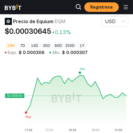
Regístrese
Precios de Criptomonedas
Precio de Equium EQM
Precio de Equium
EQM
USD
$0.00030645
+0.13%
24H
7D
14D
30D
60D
200D
1Y
Bajo
$
0.000306
Alto
$
0.000307