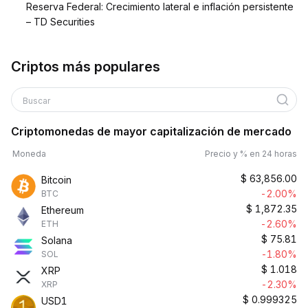
Reserva Federal: Crecimiento lateral e inflación persistente
– TD Securities
Criptos más populares
Buscar
Criptomonedas de mayor capitalización de mercado
Moneda
Precio y % en 24 horas
$
63,856.00
Bitcoin
-2.00%
BTC
$
1,872.35
Ethereum
-2.60%
ETH
$
75.81
Solana
-1.80%
SOL
$
1.018
XRP
-2.30%
XRP
$
0.999325
USD1