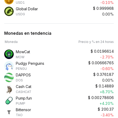
-0.10%
USD1
$
0.999968
Global Dollar
0.00%
USDG
Monedas en tendencia
Moneda
Precio y % en 24 horas
$
0.0196614
MowCat
-2.70%
MOW
$
0.00666765
Pudgy Penguins
-0.60%
PENGU
$
0.376187
DAPPOS
0.00%
DOS
$
0.14889
Cash Cat
+8.70%
CASHCAT
$
0.00278606
Pump.fun
+4.20%
PUMP
$
200.37
Bittensor
-3.40%
TAO