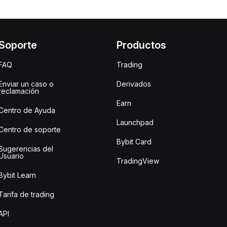
Soporte
Productos
FAQ
Trading
Enviar un caso o
Derivados
reclamación
Earn
Centro de Ayuda
Launchpad
Centro de soporte
Bybit Card
Sugerencias del
Usuario
TradingView
Bybit Learn
Tarifa de trading
API