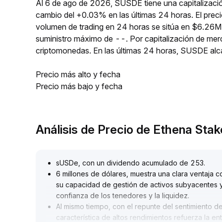
Al 6 de ago de 2026, SUSDE tiene una capitalizació
cambio del +0.03% en las últimas 24 horas. El prec
volumen de trading en 24 horas se sitúa en $6.26M.
suministro máximo de --. Por capitalización de me
criptomonedas. En las últimas 24 horas, SUSDE al
Precio más alto y fecha
Precio más bajo y fecha
Análisis de Precio de Ethena St
sUSDe, con un dividendo acumulado de 253
.
6 millones de dólares, muestra una clara ventaja c
su capacidad de gestión de activos subyacentes y
confianza de los tenedores y la liquidez
.
Al mismo tiempo, con el repunte del sentimiento de
característica de altos rendimientos refuerza la en