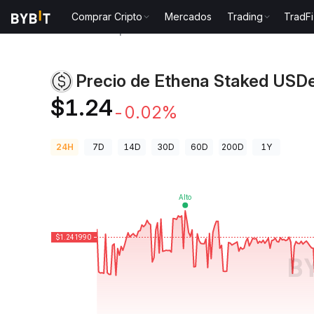
Comprar Cripto
Mercados
Trading
TradFi
Precios de Criptomonedas
Precio de Ethena Stake
Precio de Ethena Staked USD
$1.24
-0.02%
24H
7D
14D
30D
60D
200D
1Y