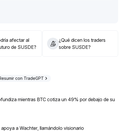
SDe, enfocándose en el rango de 1
.
gún la volatilidad del mercado, priorizando la captura
 mercado
.
ría afectar al
¿Qué dicen los traders
futuro de SUSDE?
sobre SUSDE?
Resumir con TradeGPT
profundiza mientras BTC cotiza un 49% por debajo de su
n apoya a Wachter, llamándolo visionario