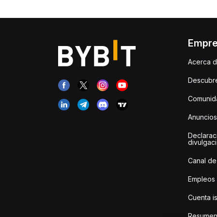
Empr
Acerca d
Descubr
Comunida
Anuncios
Declarac
divulgac
Canal de
Empleos
Cuenta i
Resumen