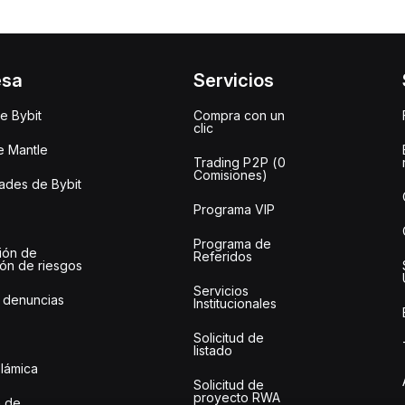
esa
Servicios
e Bybit
Compra con un
clic
e Mantle
Trading P2P (0
Comisiones)
des de Bybit
Programa VIP
Programa de
ión de
Referidos
ión de riesgos
Servicios
 denuncias
Institucionales
Solicitud de
listado
slámica
Solicitud de
proyecto RWA
 de