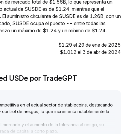
n de mercado total de $1.56B, lo que representa un
io actual de SUSDE es de $1.24, mientras que el
 El suministro circulante de SUSDE es de 1.26B, con un
rcado, SUSDE ocupa el puesto -- entre todas las
canzó un máximo de $1.24 y un mínimo de $1.24.
$1.29 el 29 de ene de 2025
$1.012 el 3 de abr de 2024
aked USDe por TradeGPT
ompetitiva en el actual sector de stablecoins, destacando
 control de riesgos, lo que incrementa notablemente la
l mercado y el aumento de la tolerancia al riesgo, su
trada de capital a corto plazo
.