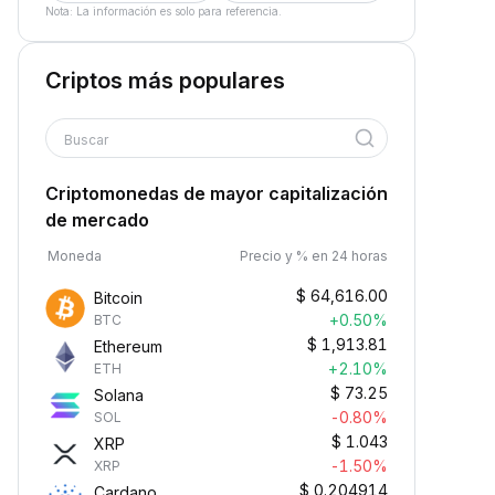
Nota: La información es solo para referencia.
Criptos más populares
Buscar
Criptomonedas de mayor capitalización
de mercado
Moneda
Precio y % en 24 horas
$
64,616.00
Bitcoin
+0.50%
BTC
$
1,913.81
Ethereum
+2.10%
ETH
$
73.25
Solana
-0.80%
SOL
$
1.043
XRP
-1.50%
XRP
$
0.204914
Cardano