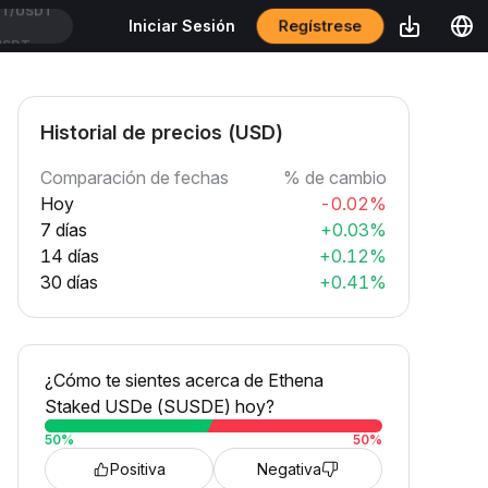
Regístrese
Iniciar Sesión
USDT
Historial de precios (USD)
Comparación de fechas
% de cambio
Hoy
-0.02%
7 días
+0.03%
14 días
+0.12%
30 días
+0.41%
¿Cómo te sientes acerca de Ethena
Staked USDe (SUSDE) hoy?
50
%
50
%
Positiva
Negativa