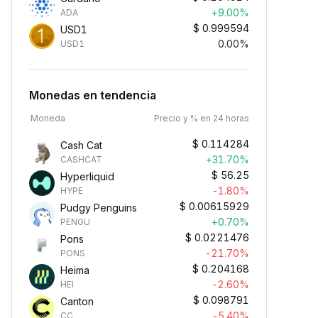
+9.00%
ADA
$
0.999594
USD1
0.00%
USD1
Monedas en tendencia
Moneda
Precio y % en 24 horas
$
0.114284
Cash Cat
+31.70%
CASHCAT
$
56.25
Hyperliquid
-1.80%
HYPE
$
0.00615929
Pudgy Penguins
+0.70%
PENGU
$
0.0221476
Pons
-21.70%
PONS
$
0.204168
Heima
-2.60%
HEI
$
0.098791
Canton
-5.40%
CC