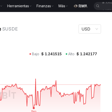
Herramientas
Finanzas
Más
🔥
HEI
d USDe SUSDE
e
SUSDE
USD
Bajo
$
1.241515
Alto
$
1.242177