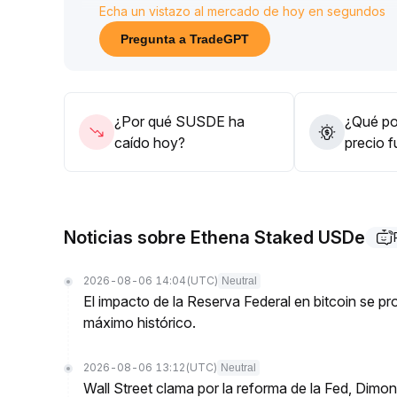
Echa un vistazo al mercado de hoy en segundos
Se recomienda una asignación estratégica en sU
00-1
.
Pregunta a TradeGPT
02, ajustando las posiciones de manera flexible se
tanto de dividendos como de la recuperación del
¿Por qué SUSDE ha
¿Qué pod
caído hoy?
precio 
Noticias sobre Ethena Staked USDe
2026-08-06 14:04
(UTC)
Neutral
El impacto de la Reserva Federal en bitcoin se 
máximo histórico.
2026-08-06 13:12
(UTC)
Neutral
Wall Street clama por la reforma de la Fed, Dimo