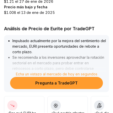
$1.21 el 27 de ene de 2026
Precio más bajo y fecha
$1.008 el 13 de ene de 2025
Análisis de Precio de Eurite por TradeGPT
Impulsado actualmente por la mejora del sentimiento del
mercado, EURI presenta oportunidades de rebote a
corto plazo
.
Se recomienda a los inversores aprovechar la rotación
sectorial en el mercado para probar entrar en
retrocesos a corto plazo, pero debe controlarse
estrictamente el tamaño de la posición para prevenir
Echa un vistazo al mercado de hoy en segundos
caídas inesperadas
.
Pregunta a TradeGPT
La tendencia a medio y largo plazo aún no se ha
confirmado; se sugiere prestar mucha atención a la
sincronía entre volumen y precio, así como a la ruptura
de medias móviles clave
.
Solo después de confirmar un claro impulso alcista se
pueden aumentar las posiciones de manera selectiva
.