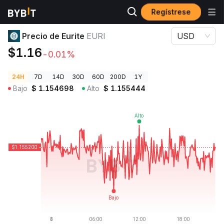
Regístrese
Precios de Criptomonedas
Precio de Eurite EURI
Precio de Eurite
EURI
USD
$1.16
-0.01%
24H
7D
14D
30D
60D
200D
1Y
Bajo
$
1.154698
Alto
$
1.155444