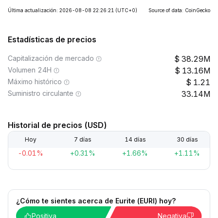
Última actualización: 2026-08-08 22:26:21
(UTC+0)
Source of data: CoinGecko
Estadísticas de precios
Capitalización de mercado
38.29M
Volumen 24H
13.16M
Máximo histórico
1.21
Suministro circulante
33.14M
Historial de precios (USD)
Hoy
7 días
14 días
30 días
-0.01%
+0.31%
+1.66%
+1.11%
¿Cómo te sientes acerca de Eurite (EURI) hoy?
Positiva
Negativa