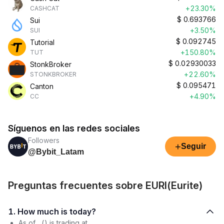
+23.30%
CASHCAT
$
0.693766
Sui
+3.50%
SUI
$
0.092745
Tutorial
+150.80%
TUT
$
0.02930033
StonkBroker
+22.60%
STONKBROKER
$
0.095471
Canton
+4.90%
CC
Síguenos en las redes sociales
Followers
+
Seguir
@Bybit_Latam
Preguntas frecuentes sobre EURI(Eurite)
1. How much is today?
As of , () is trading at .