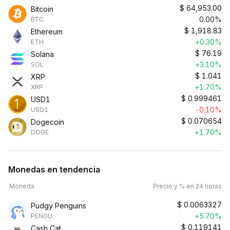
$
64,953.00
Bitcoin
0.00%
BTC
$
1,918.83
Ethereum
+0.30%
ETH
$
76.19
Solana
+3.10%
SOL
$
1.041
XRP
+1.70%
XRP
$
0.999461
USD1
-0.10%
USD1
$
0.070654
Dogecoin
+1.70%
DOGE
Monedas en tendencia
Moneda
Precio y % en 24 horas
$
0.0063327
Pudgy Penguins
+5.70%
PENGU
$
0.119141
Cash Cat