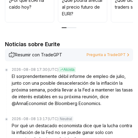
¿Por qué EURI ha
¿Qué podría afectar
¿Qué dicen
Como resistencia a corto plazo, obsérvese la zona de
caído hoy?
al precio futuro de
traders so
presión de máximos anteriores, priorizando siempre el
EURI?
control de riesgos en las operaciones de rango
.
Noticias sobre Eurite
Resumir con TradeGPT
Pregunta a TradeGPT
2026-08-08 17:30
(UTC)
Alcista
El sorprendentemente débil informe de empleo de julio,
junto con una posible desaceleración de la inflación la
próxima semana, podría llevar a la Fed a mantener las tasas
de interés estables en su próxima reunión, dice
@AnnaEconomist de Bloomberg Economics.
2026-08-08 13:17
(UTC)
Neutral
Por qué un destacado economista dice que la lucha contra
la inflación de la Fed no se puede ganar solo con