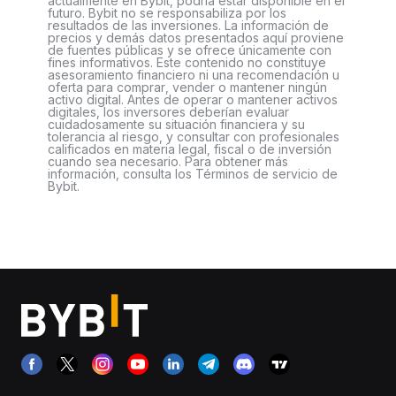
actualmente en Bybit, podría estar disponible en el
futuro. Bybit no se responsabiliza por los
resultados de las inversiones. La información de
precios y demás datos presentados aquí proviene
de fuentes públicas y se ofrece únicamente con
fines informativos. Este contenido no constituye
asesoramiento financiero ni una recomendación u
oferta para comprar, vender o mantener ningún
activo digital. Antes de operar o mantener activos
digitales, los inversores deberían evaluar
cuidadosamente su situación financiera y su
tolerancia al riesgo, y consultar con profesionales
calificados en materia legal, fiscal o de inversión
cuando sea necesario. Para obtener más
información, consulta los Términos de servicio de
Bybit.