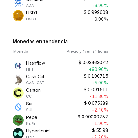
+6.90%
ADA
$
0.999608
USD1
0.00%
USD1
Monedas en tendencia
Moneda
Precio y % en 24 horas
$
0.03463072
Hashflow
+90.90%
HFT
$
0.100715
Cash Cat
+5.90%
CASHCAT
$
0.091511
Canton
-11.30%
CC
$
0.675389
Sui
-2.40%
SUI
$
0.00000282
Pepe
-1.90%
PEPE
$
55.98
Hyperliquid
-2.20%
HYPE