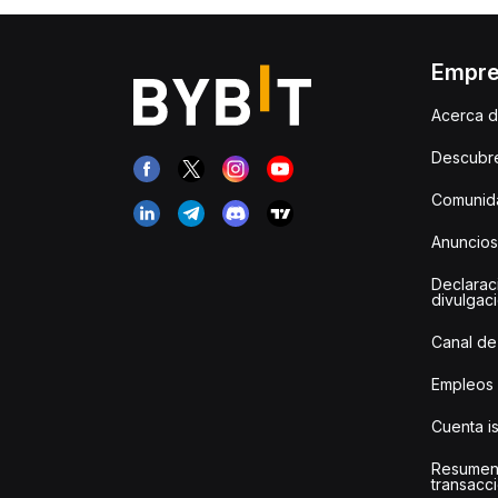
Empr
Acerca d
Descubr
Comunida
Anuncios
Declarac
divulgac
Canal de
Empleos
Cuenta i
Resumen
transacci