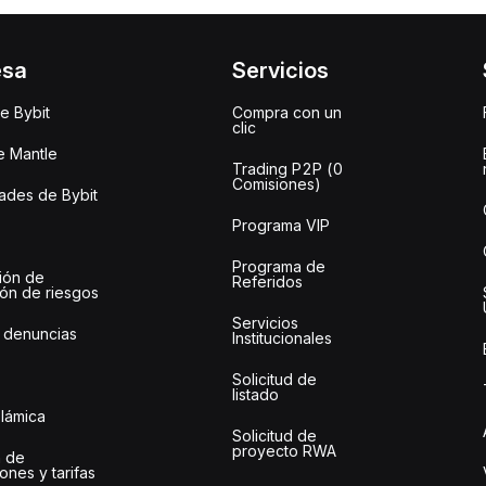
esa
Servicios
e Bybit
Compra con un
clic
e Mantle
Trading P2P (0
Comisiones)
des de Bybit
Programa VIP
Programa de
ión de
Referidos
ión de riesgos
Servicios
 denuncias
Institucionales
Solicitud de
listado
slámica
Solicitud de
proyecto RWA
 de
ones y tarifas