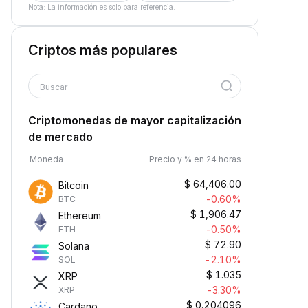
Nota: La información es solo para referencia.
Criptos más populares
Buscar
Criptomonedas de mayor capitalización
de mercado
Moneda
Precio y % en 24 horas
$
64,406.00
Bitcoin
-0.60%
BTC
$
1,906.47
Ethereum
-0.50%
ETH
$
72.90
Solana
-2.10%
SOL
$
1.035
XRP
-3.30%
XRP
$
0.204096
Cardano