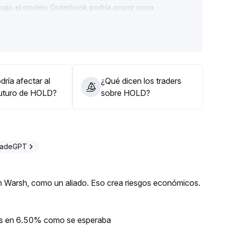
y bajo el modelo Orderbook podría ocurrir poca
sperados
.
nes y diversificar racionalmente las solicitudes,
 de largo plazo para optimizar la protección de liquidez
.
iciones conforme a la tendencia e incrementar en
ecio objetivo es 3
.
ría afectar al
¿Qué dicen los traders
futuro de HOLD?
sobre HOLD?
sta y el riesgo de liquidez de forma simultánea
.
TradeGPT
evin Warsh, como un aliado. Eso crea riesgos económicos.
ios en 6.50% como se esperaba