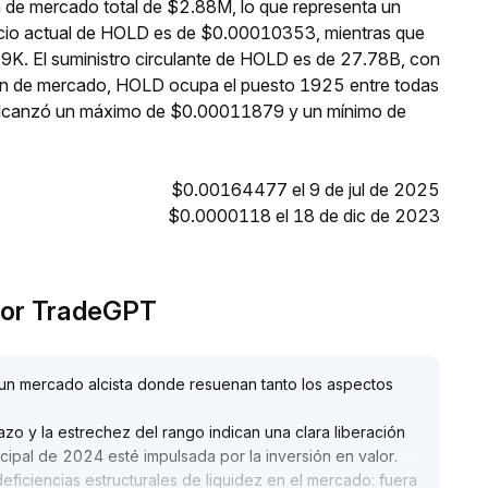
 de mercado total de $2.88M, lo que representa un
ecio actual de HOLD es de $0.00010353, mientras que
49K. El suministro circulante de HOLD es de 27.78B, con
ión de mercado, HOLD ocupa el puesto 1925 entre todas
 alcanzó un máximo de $0.00011879 y un mínimo de
$0.00164477 el 9 de jul de 2025
$0.0000118 el 18 de dic de 2023
 por TradeGPT
 un mercado alcista donde resuenan tanto los aspectos
zo y la estrechez del rango indican una clara liberación
ncipal de 2024 esté impulsada por la inversión en valor
.
ficiencias estructurales de liquidez en el mercado: fuera