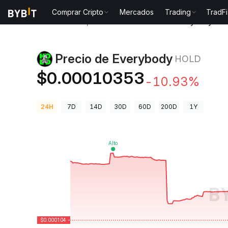
Comprar Cripto
Mercados
Trading
TradFi
Precios de Criptomonedas
Precio de Everybody HO
Precio de Everybody
HOLD
$0.00010353
-10.93%
24H
7D
14D
30D
60D
200D
1Y