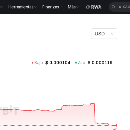
Herramientas
Finanzas
Más
🔥
XAU
LD
USD
Bajo
$
0.000104
Alto
$
0.000119