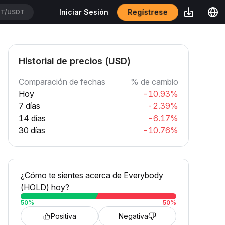
Regístrese
Iniciar Sesión
T/USDT
Historial de precios (USD)
Comparación de fechas
% de cambio
Hoy
-10.93%
7 días
-2.39%
14 días
-6.17%
30 días
-10.76%
¿Cómo te sientes acerca de Everybody
(HOLD) hoy?
50
%
50
%
Positiva
Negativa