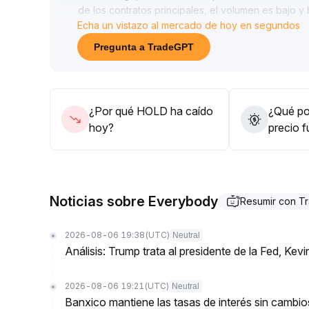
de los contratos principales, el volumen es bajo 
Echa un vistazo al mercado de hoy en segundos
profundidad en las órdenes y deslizamientos ine
Se recomienda controlar cuidadosamente las posicio
Pregunta a TradeGPT
prestando atención al flujo de fondos en temáticas
En cuanto a estrategia, se aconseja mantener pos
oportunidades; para el corto plazo, el rango de pr
80~4
.
¿Por qué HOLD ha caído
¿Qué pod
20 y para el mediano plazo, hasta 4
.
hoy?
precio 
80
.
Es esencial gestionar dinámicamente el riesgo alci
Noticias sobre Everybody
Resumir con 
2026-08-06 19:38
(UTC)
Neutral
Análisis: Trump trata al presidente de la Fed, K
2026-08-06 19:21
(UTC)
Neutral
Banxico mantiene las tasas de interés sin camb