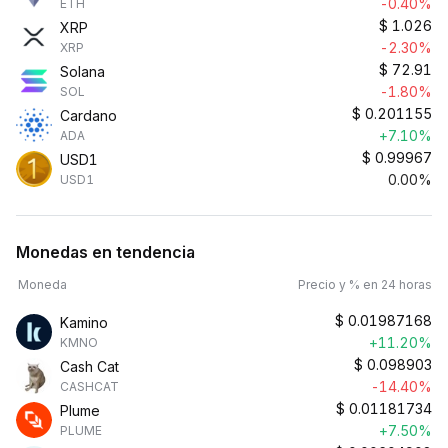
-0.40%
ETH
$
1.026
XRP
-2.30%
XRP
$
72.91
Solana
-1.80%
SOL
$
0.201155
Cardano
+7.10%
ADA
$
0.99967
USD1
0.00%
USD1
Monedas en tendencia
Moneda
Precio y % en 24 horas
$
0.01987168
Kamino
+11.20%
KMNO
$
0.098903
Cash Cat
-14.40%
CASHCAT
$
0.01181734
Plume
+7.50%
PLUME