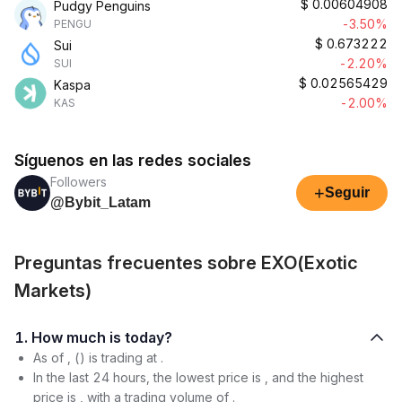
$
0.00604908
Pudgy Penguins
-3.50%
PENGU
$
0.673222
Sui
-2.20%
SUI
$
0.02565429
Kaspa
-2.00%
KAS
Síguenos en las redes sociales
Followers
+
Seguir
@Bybit_Latam
Preguntas frecuentes sobre EXO(Exotic
Markets)
1. How much is today?
As of , () is trading at .
In the last 24 hours, the lowest price is , and the highest
price is , with a trading volume of .