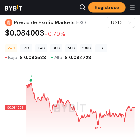
Regístrese
Precios de Criptomonedas
Precio de Exotic Markets EXO
Precio de Exotic Markets
EXO
USD
$0.084003
-0.79%
24H
7D
14D
30D
60D
200D
1Y
Bajo
$
0.083538
Alto
$
0.084723