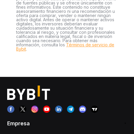
de fuentes públicas y se ofrece únicamente con
fines informativos. Este contenido no constituye
asesoramiento financiero ni una recomendación u
oferta para comprar, vender o mantener ningún
activo digital. Antes de operar o mantener activos
digitales, los inversores deberían evaluar
cuidadosamente su situación financiera y su
tolerancia al riesgo, y consultar con profesionales
calificados en materia legal, fiscal o de inversión
cuando sea necesario. Para obtener más
información, consulta los
Términos de servicio de
Bybit
.
Empresa