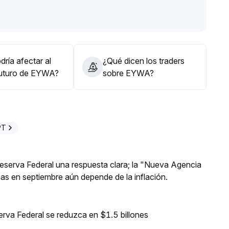
rior)
.
ote especulativo a corto plazo, pero mantener la
 usando la concordancia entre volumen y precio como
ría afectar al
¿Qué dicen los traders
futuro de EYWA?
sobre EYWA?
PT
 Reserva Federal una respuesta clara; la "Nueva Agencia
asas en septiembre aún depende de la inflación.
erva Federal se reduzca en $1.5 billones