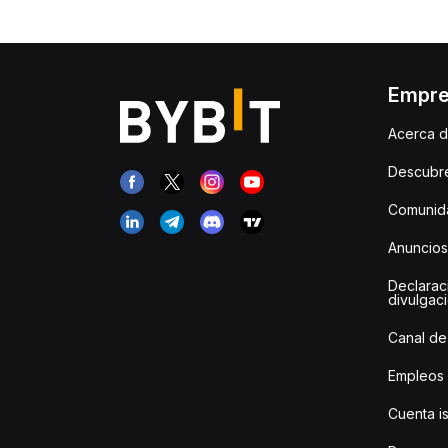
Empr
Acerca d
Descubr
Comunida
Anuncios
Declarac
divulgac
Canal de
Empleos
Cuenta i