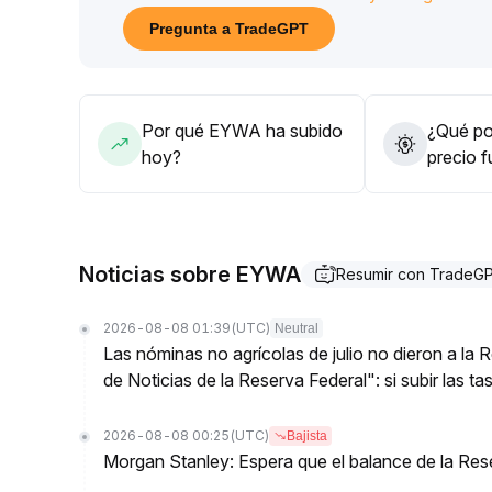
92 conformado por la 20MA diaria y el mínimo ante
Pregunta a TradeGPT
Se recomienda participar moderadamente en el reb
cautela para posiciones grandes y a largo plazo,
referencia para posteriores ajustes de posición
.
Por qué EYWA ha subido
¿Qué pod
hoy?
precio 
Noticias sobre EYWA
Resumir con TradeG
2026-08-08 01:39
(UTC)
Neutral
Las nóminas no agrícolas de julio no dieron a la
de Noticias de la Reserva Federal": si subir las t
2026-08-08 00:25
(UTC)
Bajista
Morgan Stanley: Espera que el balance de la Res