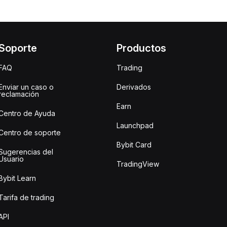
Soporte
Productos
FAQ
Trading
Enviar un caso o
Derivados
reclamación
Earn
Centro de Ayuda
Launchpad
Centro de soporte
Bybit Card
Sugerencias del
Usuario
TradingView
Bybit Learn
Tarifa de trading
API