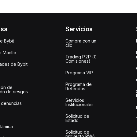
esa
Servicios
e Bybit
Compra con un
clic
e Mantle
Trading P2P (0
Comisiones)
des de Bybit
Programa VIP
Programa de
ión de
Referidos
ión de riesgos
Servicios
 denuncias
Institucionales
Solicitud de
listado
slámica
Solicitud de
proyecto RWA