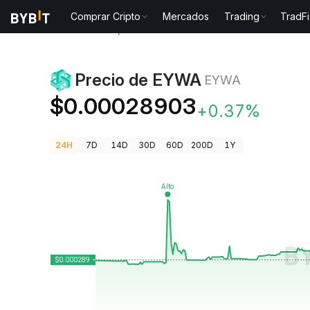
Comprar Cripto
Mercados
Trading
TradFi
Precios de Criptomonedas
Precio de EYWA EYWA
Precio de EYWA
EYWA
$0.00028903
+0.37%
24H
7D
14D
30D
60D
200D
1Y