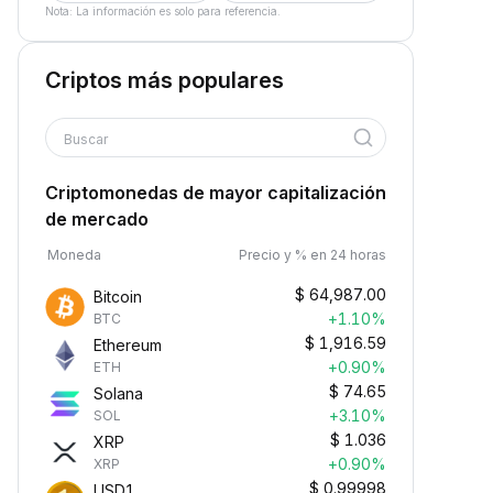
Nota: La información es solo para referencia.
Criptos más populares
Buscar
Criptomonedas de mayor capitalización
de mercado
Moneda
Precio y % en 24 horas
$
64,987.00
Bitcoin
+1.10%
BTC
$
1,916.59
Ethereum
+0.90%
ETH
$
74.65
Solana
+3.10%
SOL
$
1.036
XRP
+0.90%
XRP
$
0.99998
USD1