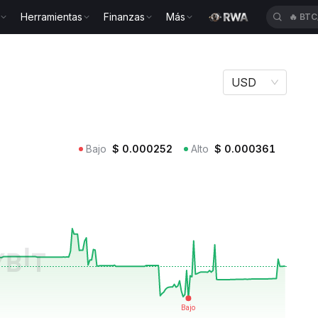
Herramientas
Finanzas
Más
🔥
BTC
USD
Bajo
$
0.000252
Alto
$
0.000361