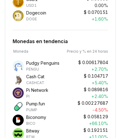
0.00%
USD1
$
0.070151
Dogecoin
+1.60%
DOGE
Monedas en tendencia
Moneda
Precio y % en 24 horas
$
0.00617804
Pudgy Penguins
+2.70%
PENGU
$
0.104717
Cash Cat
+5.40%
CASHCAT
$
0.089816
Pi Network
+2.40%
PI
$
0.00227687
Pump.fun
-4.50%
PUMP
$
0.058129
Biconomy
+66.10%
BICO
$
0.192151
Bitway
+11.00%
BTW