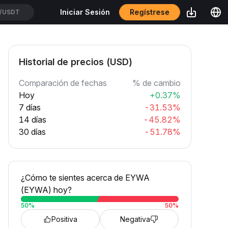
Regístrese
Iniciar Sesión
/USDT
Historial de precios (USD)
Comparación de fechas
% de cambio
Hoy
+0.37%
7 días
-31.53%
14 días
-45.82%
30 días
-51.78%
¿Cómo te sientes acerca de EYWA
(EYWA) hoy?
50
%
50
%
Positiva
Negativa