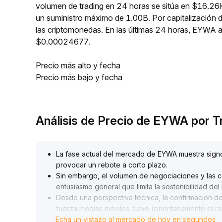
volumen de trading en 24 horas se sitúa en $16.26
un suministro máximo de 1.00B. Por capitalizació
las criptomonedas. En las últimas 24 horas, EYW
$0.00024677.
Precio más alto y fecha
Precio más bajo y fecha
Análisis de Precio de EYWA por 
La fase actual del mercado de EYWA muestra signo
provocar un rebote a corto plazo
.
Sin embargo, el volumen de negociaciones y las c
entusiasmo general que limita la sostenibilidad del
Desde una perspectiva técnica, la confirmación d
fuerza medias móviles clave (prioritariamente el r
Echa un vistazo al mercado de hoy en segundos
85~0
.