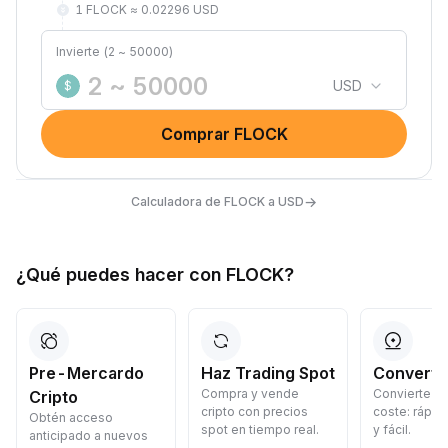
1 FLOCK ≈ 0.02296 USD
Invierte (2 ~ 50000)
USD
$
Comprar FLOCK
→
Calculadora de FLOCK a USD
¿Qué puedes hacer con FLOCK?
Pre-Mercardo
Haz Trading Spot
Convertir
Compra y vende
Convierte cr
Cripto
cripto con precios
coste: rápid
Obtén acceso
spot en tiempo real.
y fácil.
anticipado a nuevos