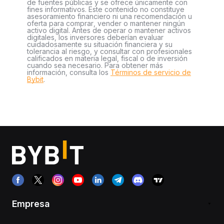
de fuentes públicas y se ofrece únicamente con
fines informativos. Este contenido no constituye
asesoramiento financiero ni una recomendación u
oferta para comprar, vender o mantener ningún
activo digital. Antes de operar o mantener activos
digitales, los inversores deberían evaluar
cuidadosamente su situación financiera y su
tolerancia al riesgo, y consultar con profesionales
calificados en materia legal, fiscal o de inversión
cuando sea necesario. Para obtener más
información, consulta los
Términos de servicio de
Bybit
.
Empresa