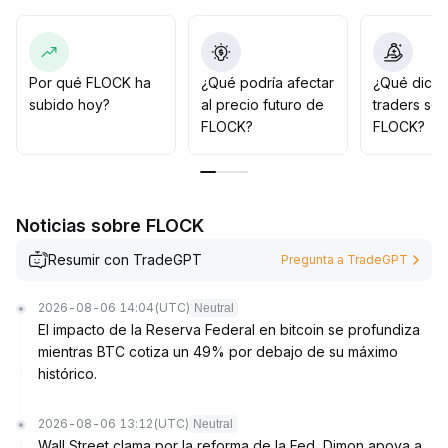
plazo se debe mantener una actitud de espera
.
Se recomienda a los inversores estar atentos a la
ruptura del soporte en $0
.
0273 y la resistencia en $0
.
Por qué FLOCK ha
¿Qué podría afectar
¿Qué dicen
0294; esperar que se clarifique el panorama
subido hoy?
al precio futuro de
traders so
macroeconómico antes de tomar posiciones, y adoptar
FLOCK?
FLOCK?
una estrategia defensiva y controlar estrictamente el
tamaño de la posición a corto plazo
.
Noticias sobre FLOCK
Resumir con TradeGPT
Pregunta a TradeGPT
2026-08-06 14:04
(UTC)
Neutral
El impacto de la Reserva Federal en bitcoin se profundiza
mientras BTC cotiza un 49% por debajo de su máximo
histórico.
2026-08-06 13:12
(UTC)
Neutral
Wall Street clama por la reforma de la Fed, Dimon apoya a