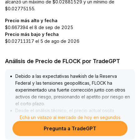
alcanzó un máximo de $0.02881529 y un mínimo de
$0.02775155.
Precio más alto y fecha
$0.667394 el 8 de sep de 2025
Precio más bajo y fecha
$0.02711317 el 5 de ago de 2026
Análisis de Precio de FLOCK por TradeGPT
Debido a las expectativas hawkish de la Reserva
Federal y las tensiones geopolíticas, FLOCK ha
experimentado una fuerte corrección junto con otros
activos de riesgo, presionando el apetito por riesgo en
el corto plazo
.
Desde el análisis técnico, el precio actual oscila
repetidamente en el rango de $0
Echa un vistazo al mercado de hoy en segundos
.
0273–$0
.
Pregunta a TradeGPT
0294, con un volumen de negociación bajo y falta de
dirección predominante, lo que sugiere que a corto