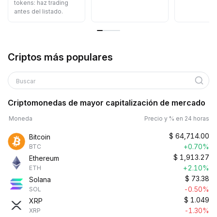
tokens: haz trading
antes del listado.
Criptos más populares
Buscar
Criptomonedas de mayor capitalización de mercado
Moneda
Precio y % en 24 horas
$
64,714.00
Bitcoin
+0.70%
BTC
$
1,913.27
Ethereum
+2.10%
ETH
$
73.38
Solana
-0.50%
SOL
$
1.049
XRP
-1.30%
XRP