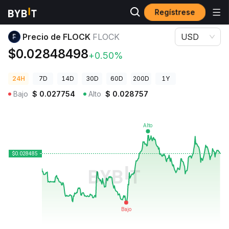
Regístrese
Precios de Criptomonedas
Precio de FLOCK FLOCK
Precio de FLOCK
FLOCK
USD
$0.02848498
+0.50%
24H
7D
14D
30D
60D
200D
1Y
Bajo
$
0.027754
Alto
$
0.028757