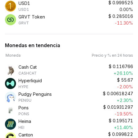
$
0.999525
USD1
0.00%
USD1
$
0.285016
GRVT Token
-11.30%
GRVT
Monedas en tendencia
Moneda
Precio y % en 24 horas
$
0.116766
Cash Cat
+26.10%
CASHCAT
$
55.67
Hyperliquid
-2.00%
HYPE
$
0.00618247
Pudgy Penguins
+2.30%
PENGU
$
0.01931297
Pons
-19.50%
PONS
$
0.195171
Heima
+11.40%
HEI
$
0.099822
Canton