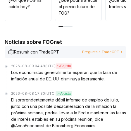
¿Por qué FOG ha
¿Qué podría afectar
¿Qué dicen
conjunta deberá aumentarse la inversión, evitando
caído hoy?
al precio futuro de
traders so
seguir ciegamente el alza
.
FOG?
Noticias sobre FOGnet
Resumir con TradeGPT
Pregunta a TradeGPT
2026-08-09 04:48
(UTC)
Bajista
Los economistas generalmente esperan que la tasa de
inflación anual de EE. UU. disminuya ligeramente.
2026-08-08 17:30
(UTC)
Alcista
El sorprendentemente débil informe de empleo de julio,
junto con una posible desaceleración de la inflación la
próxima semana, podría llevar a la Fed a mantener las tasas
de interés estables en su próxima reunión, dice
@AnnaEconomist de Bloomberg Economics.