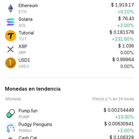
$
1,919.17
Ethereum
+0.10%
ETH
$
76.43
Solana
+2.00%
SOL
$
0.181578
Tutorial
+231.60%
TUT
$
1.036
XRP
0.00%
XRP
$
0.99964
USD1
0.00%
USD1
Monedas en tendencia
Moneda
Precio y % en 24 horas
$
0.00254449
Pump.fun
+10.30%
PUMP
$
0.00630941
Pudgy Penguins
+2.00%
PENGU
$
0.106328
Cash Cat