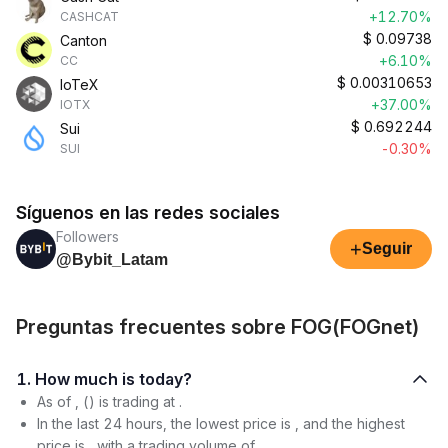
+12.70%
CASHCAT
$
0.09738
Canton
+6.10%
CC
$
0.00310653
IoTeX
+37.00%
IOTX
$
0.692244
Sui
-0.30%
SUI
Síguenos en las redes sociales
Followers
+
Seguir
@Bybit_Latam
Preguntas frecuentes sobre FOG(FOGnet)
1. How much is today?
As of , () is trading at .
In the last 24 hours, the lowest price is , and the highest
price is , with a trading volume of .