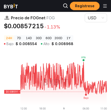
Regístrese
Precios de Criptomonedas
Precio de FOGnet FOG
Precio de FOGnet
FOG
USD
$0.00857215
-1.13%
24H
7D
14D
30D
60D
200D
1Y
Bajo
$
0.008554
Alto
$
0.008968