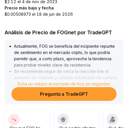
$2.12 el 4 de nov de 2023
Precio más bajo y fecha
$0.00508973 el 18 de jun de 2026
Análisis de Precio de FOGnet por TradeGPT
Actualmente, FOG se beneficia del incipiente repunte
de sentimiento en el mercado cripto, lo que podría
permitir que, a corto plazo, aproveche la tendencia
para probar niveles clave de resistencia
.
Se recomienda seguir de cerca la reacción tras el
aumento de volumen y adoptar estrategias de compra
escalonada y reducción de posiciones ante resistencia
Echa un vistazo al mercado de hoy en segundos
para controlar el riesgo de volatilidad
.
Pregunta a TradeGPT
A medio y largo plazo, la mejora del sector aún
requiere más datos, por lo que los inversores deben
ser pacientes, centrarse en el monitoreo de la
concentración de tenencia en la cadena, el desarrollo
del ecosistema del proyecto y el entorno regulatorio
.
Solo cuando estos indicadores mejoren de forma