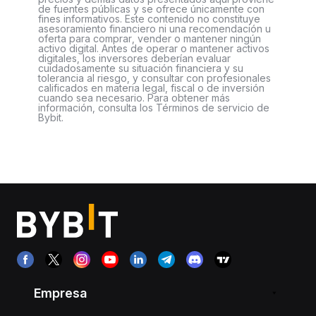
de fuentes públicas y se ofrece únicamente con
fines informativos. Este contenido no constituye
asesoramiento financiero ni una recomendación u
oferta para comprar, vender o mantener ningún
activo digital. Antes de operar o mantener activos
digitales, los inversores deberían evaluar
cuidadosamente su situación financiera y su
tolerancia al riesgo, y consultar con profesionales
calificados en materia legal, fiscal o de inversión
cuando sea necesario. Para obtener más
información, consulta los Términos de servicio de
Bybit.
Empresa