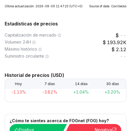
Última actualización: 2026-08-09 11:47:23
(UTC+0)
Source of data: CoinGecko
Estadísticas de precios
Capitalización de mercado
--
Volumen 24H
193.92K
Máximo histórico
2.12
Suministro circulante
--
Historial de precios (USD)
Hoy
7 días
14 días
30 días
-1.13%
-3.82%
+1.04%
+3.20%
¿Cómo te sientes acerca de FOGnet (FOG) hoy?
Positiva
Negativa