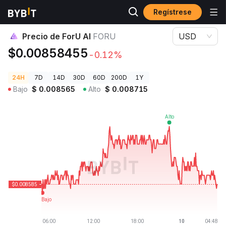
Regístrese
Precios de Criptomonedas
Precio de ForU AI FORU
Precio de ForU AI
FORU
USD
$0.00858455
-0.12%
24H
7D
14D
30D
60D
200D
1Y
Bajo
$
0.008565
Alto
$
0.008715