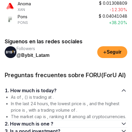
$
0.01308809
Anoma
-12.30%
XAN
$
0.04041048
Pons
+38.20%
PONS
Síguenos en las redes sociales
Followers
+
Seguir
@Bybit_Latam
Preguntas frecuentes sobre FORU(ForU AI)
1. How much is today?
As of , () is trading at .
In the last 24 hours, the lowest price is , and the highest
price is , with a trading volume of .
The market cap is , ranking it # among all cryptocurrencies.
2. How much is one ?
3. Is a good investment?