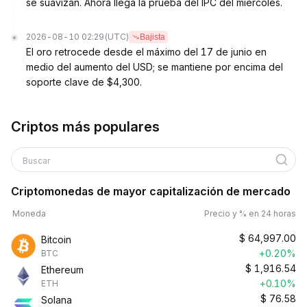
se suavizan. Ahora llega la prueba del IPC del miércoles.
2026-08-10 02:29
(UTC)
Bajista
El oro retrocede desde el máximo del 17 de junio en
medio del aumento del USD; se mantiene por encima del
soporte clave de $4,300.
Criptos más populares
Buscar
Criptomonedas de mayor capitalización de mercado
Moneda
Precio y % en 24 horas
$
64,997.00
Bitcoin
+0.20%
BTC
$
1,916.54
Ethereum
+0.10%
ETH
$
76.58
Solana