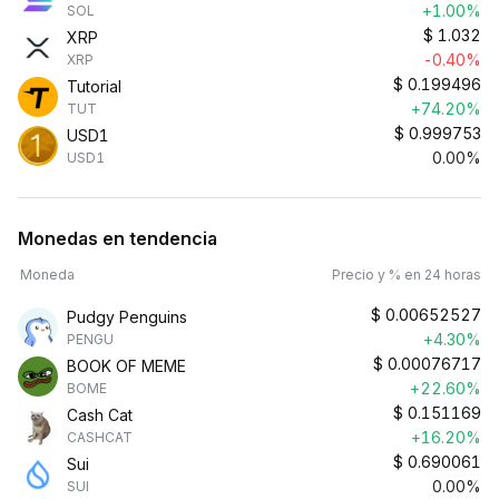
+1.00%
SOL
$
1.032
XRP
-0.40%
XRP
$
0.199496
Tutorial
+74.20%
TUT
$
0.999753
USD1
0.00%
USD1
Monedas en tendencia
Moneda
Precio y % en 24 horas
$
0.00652527
Pudgy Penguins
+4.30%
PENGU
$
0.00076717
BOOK OF MEME
+22.60%
BOME
$
0.151169
Cash Cat
+16.20%
CASHCAT
$
0.690061
Sui
0.00%
SUI