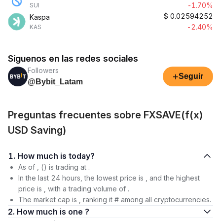
-1.70%
SUI
$
0.02594252
Kaspa
-2.40%
KAS
Síguenos en las redes sociales
Followers
+
Seguir
@Bybit_Latam
Preguntas frecuentes sobre FXSAVE(f(x)
USD Saving)
1. How much is today?
As of , () is trading at .
In the last 24 hours, the lowest price is , and the highest
price is , with a trading volume of .
The market cap is , ranking it # among all cryptocurrencies.
2. How much is one ?