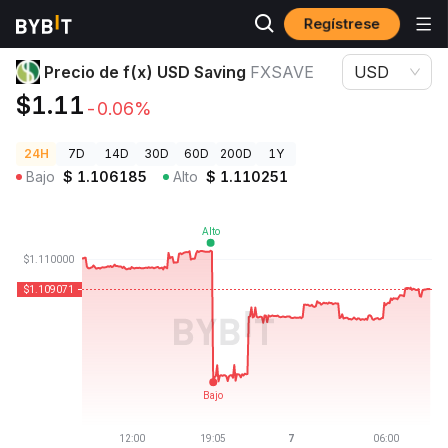
Regístrese
Precios de Criptomonedas
Precio de f(x) USD Saving FXSAVE
Precio de f(x) USD Saving
FXSAVE
USD
$1.11
-0.06%
24H
7D
14D
30D
60D
200D
1Y
Bajo
$
1.106185
Alto
$
1.110251