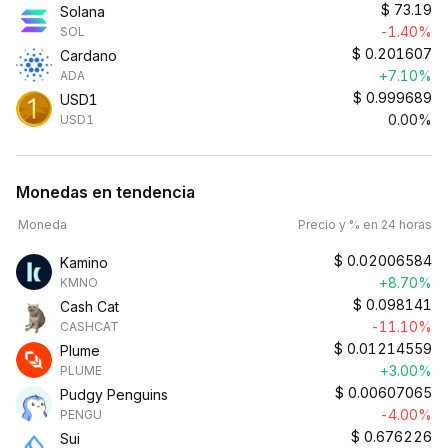
$
73.19
Solana
-1.40%
SOL
$
0.201607
Cardano
+7.10%
ADA
$
0.999689
USD1
0.00%
USD1
Monedas en tendencia
Moneda
Precio y % en 24 horas
$
0.02006584
Kamino
+8.70%
KMNO
$
0.098141
Cash Cat
-11.10%
CASHCAT
$
0.01214559
Plume
+3.00%
PLUME
$
0.00607065
Pudgy Penguins
-4.00%
PENGU
$
0.676226
Sui