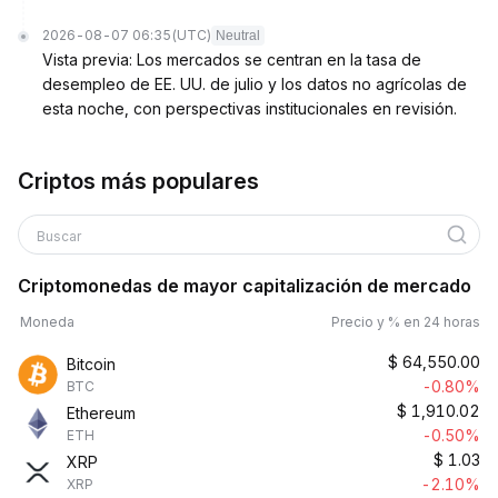
2026-08-07 06:35
(UTC)
Neutral
Vista previa: Los mercados se centran en la tasa de
desempleo de EE. UU. de julio y los datos no agrícolas de
esta noche, con perspectivas institucionales en revisión.
Criptos más populares
Buscar
Criptomonedas de mayor capitalización de mercado
Moneda
Precio y % en 24 horas
$
64,550.00
Bitcoin
-0.80%
BTC
$
1,910.02
Ethereum
-0.50%
ETH
$
1.03
XRP
-2.10%
XRP