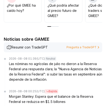
preferencia de riesgo del mercado y de los cambios en
¿Por qué GMEE ha
¿Qué podría afectar
¿Qué dicen
los fundamentos del proyecto
.
caído hoy?
al precio futuro de
traders so
Se aconseja a los inversores usar la relación volumen-
GMEE?
GMEE?
precio y los indicadores de sentimiento como bases de
gestión de riesgo, evitando perseguir precios durante
la fase de rebote guiada por emoción, y esperar
pacientemente señales estructurales claras
.
Noticias sobre GAMEE
Resumir con TradeGPT
Pregunta a TradeGPT
2026-08-08 01:39
(UTC)
Neutral
Las nóminas no agrícolas de julio no dieron a la Reserva
Federal una respuesta clara; la "Nueva Agencia de Noticias
de la Reserva Federal": si subir las tasas en septiembre aún
depende de la inflación.
2026-08-08 00:25
(UTC)
Bajista
Morgan Stanley: Espera que el balance de la Reserva
Federal se reduzca en $1.5 billones