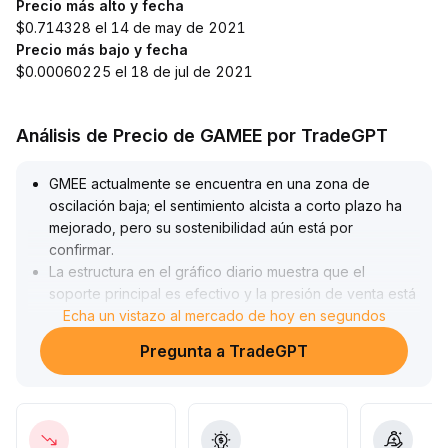
Precio más alto y fecha
$0.714328 el 14 de may de 2021
Precio más bajo y fecha
$0.00060225 el 18 de jul de 2021
Análisis de Precio de GAMEE por TradeGPT
GMEE actualmente se encuentra en una zona de
oscilación baja; el sentimiento alcista a corto plazo ha
mejorado, pero su sostenibilidad aún está por
confirmar
.
La estructura en el gráfico diario muestra que el
soporte principal es efectivo y la presión de venta está
disminuyendo
Echa un vistazo al mercado de hoy en segundos
.
Si el precio logra romper con volumen la resistencia del
Pregunta a TradeGPT
rango (se recomienda monitorear el rango XXX—XXX
USDT), podría acumular impulso para una tendencia
alcista
.
De lo contrario, existe riesgo de retroceso
.
La evolución a mediano y largo plazo depende de la