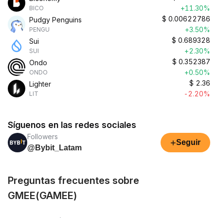
+11.30%
BICO
$
0.00622786
Pudgy Penguins
+3.50%
PENGU
$
0.689328
Sui
+2.30%
SUI
$
0.352387
Ondo
+0.50%
ONDO
$
2.36
Lighter
-2.20%
LIT
Síguenos en las redes sociales
Followers
+
Seguir
@Bybit_Latam
Preguntas frecuentes sobre
GMEE(GAMEE)