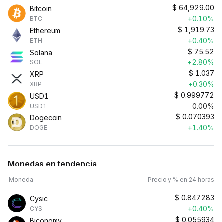
$
64,929.00
Bitcoin
+0.10%
BTC
$
1,919.73
Ethereum
+0.40%
ETH
$
75.52
Solana
+2.80%
SOL
$
1.037
XRP
+0.30%
XRP
$
0.999772
USD1
0.00%
USD1
$
0.070393
Dogecoin
+1.40%
DOGE
Monedas en tendencia
Moneda
Precio y % en 24 horas
$
0.847283
Cysic
+0.40%
CYS
$
0.055934
Biconomy