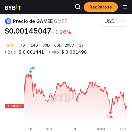
Regístrese
Precios de Criptomonedas
Precio de GAMEE GMEE
Precio de GAMEE
GMEE
USD
$0.00145047
-1.26%
24H
7D
14D
30D
60D
200D
1Y
Bajo
$
0.001441
Alto
$
0.001498