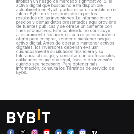
implican un riesgo de mercado significativo. Si el
activo digital que buscas no está disponible
actualmente en Bybit, podría estar disponible en el
futuro. Bybit no se responsabiliza por los
resultados de las inversiones. La información de
precios y demás datos presentados aquí proviene
de fuentes públicas y se ofrece únicamente con
fines informativos. Este contenido no constituye
asesoramiento financiero ni una recomendación u
oferta para comprar, vender o mantener ningún
activo digital. Antes de operar o mantener activos
digitales, los inversores deberían evaluar
cuidadosamente su situación financiera y su
tolerancia al riesgo, y consultar con profesionales
calificados en materia legal, fiscal o de inversión
cuando sea necesario. Para obtener más
información, consulta los Términos de servicio de
Bybit.