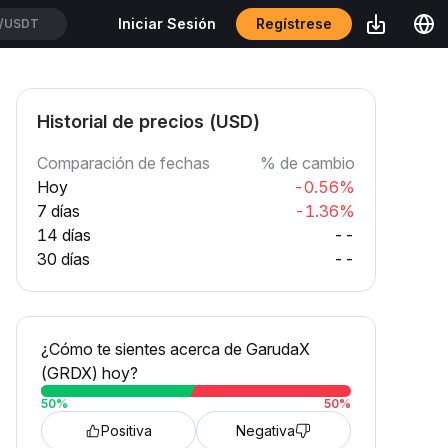
Regístrese
Iniciar Sesión
TUSDT
Historial de precios (USD)
Comparación de fechas
% de cambio
Hoy
-0.56%
7 días
-1.36%
14 días
--
30 días
--
¿Cómo te sientes acerca de GarudaX
(GRDX) hoy?
50
%
50
%
Positiva
Negativa