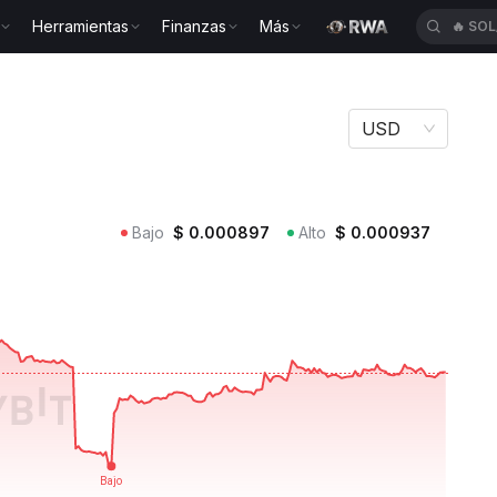
Herramientas
Finanzas
Más
🔥
TU
USD
Bajo
$
0.000897
Alto
$
0.000937