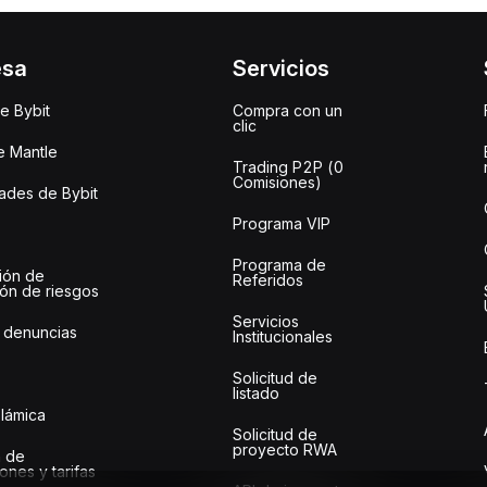
esa
Servicios
e Bybit
Compra con un
clic
e Mantle
Trading P2P (0
Comisiones)
des de Bybit
Programa VIP
Programa de
ión de
Referidos
ión de riesgos
Servicios
 denuncias
Institucionales
Solicitud de
listado
slámica
Solicitud de
proyecto RWA
 de
ones y tarifas