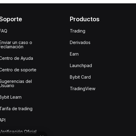
Soporte
Productos
FAQ
Trading
Enviar un caso o
Derivados
reclamación
Earn
Centro de Ayuda
Launchpad
Centro de soporte
Bybit Card
Sugerencias del
Usuario
TradingView
Bybit Learn
Tarifa de trading
API
Verificación Oficial