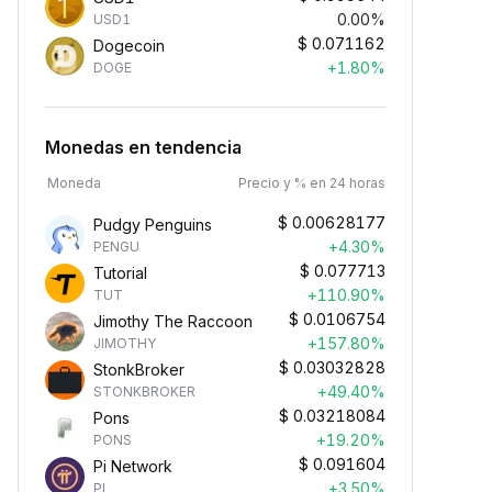
0.00%
USD1
$
0.071162
Dogecoin
+1.80%
DOGE
Monedas en tendencia
Moneda
Precio y % en 24 horas
$
0.00628177
Pudgy Penguins
+4.30%
PENGU
$
0.077713
Tutorial
+110.90%
TUT
$
0.0106754
Jimothy The Raccoon
+157.80%
JIMOTHY
$
0.03032828
StonkBroker
+49.40%
STONKBROKER
$
0.03218084
Pons
+19.20%
PONS
$
0.091604
Pi Network
+3.50%
PI