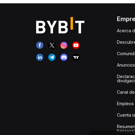
Empr
Acerca d
Descubr
Comunida
Anuncios
Declarac
divulgac
Canal de
Empleos
Cuenta i
Resumen
transacci