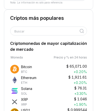
Nota: La información es solo para referencia.
Criptos más populares
Buscar
Criptomonedas de mayor capitalización
de mercado
Moneda
Precio y % en 24 horas
$
65,071.00
Bitcoin
+0.20%
BTC
$
1,921.61
Ethereum
+0.20%
ETH
$
76.31
Solana
+3.30%
SOL
$
1.046
XRP
+1.90%
XRP
$
0.999544
USD1