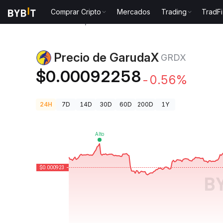
Comprar Cripto
Mercados
Trading
TradFi
Precios de Criptomonedas
Precio de GarudaX GRDX
Precio de GarudaX
GRDX
$0.00092258
-0.56%
24H
7D
14D
30D
60D
200D
1Y