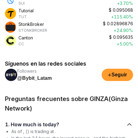
+3.70%
SUI
$
0.095068
Tutorial
+115.40%
TUT
$
0.02896876
StonkBroker
+24.90%
STONKBROKER
$
0.095635
Canton
+5.00%
CC
Síguenos en las redes sociales
Followers
+
Seguir
@Bybit_Latam
Preguntas frecuentes sobre GINZA(Ginza
Network)
1. How much is today?
As of , () is trading at .