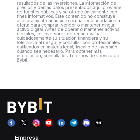
resultados de las inversiones. La información de
precios y demás datos presentados aquí proviene
de fuentes públicas y se ofrece únicamente con
fines informativos. Este contenido no constituye
asesoramiento financiero ni una recomendación u
oferta para comprar, vender o mantener ningún
activo digital. Antes de operar o mantener activos
digitales, los inversores deberían evaluar
cuidadosamente su situación financiera y su
tolerancia al riesgo, y consultar con profesionales
calificados en materia legal, fiscal o de inversión
cuando sea necesario. Para obtener más
información, consulta los Términos de servicio de
Bybit.
Empresa