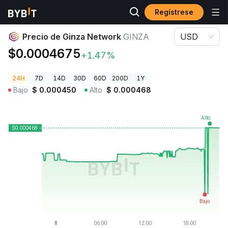
Regístrese
Precios de Criptomonedas
Precio de Ginza Network GINZA
Precio de Ginza Network
GINZA
USD
$0.0004675
+1.47%
24H
7D
14D
30D
60D
200D
1Y
Bajo
$
0.000450
Alto
$
0.000468