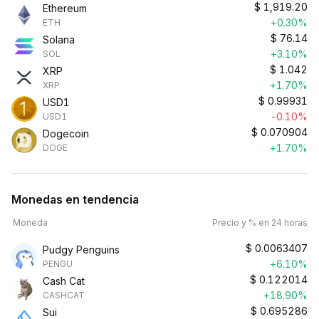
$
1,919.20
Ethereum
+0.30%
ETH
$
76.14
Solana
+3.10%
SOL
$
1.042
XRP
+1.70%
XRP
$
0.99931
USD1
-0.10%
USD1
$
0.070904
Dogecoin
+1.70%
DOGE
Monedas en tendencia
Moneda
Precio y % en 24 horas
$
0.0063407
Pudgy Penguins
+6.10%
PENGU
$
0.122014
Cash Cat
+18.90%
CASHCAT
$
0.695286
Sui