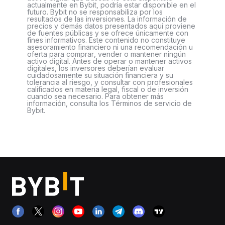
actualmente en Bybit, podría estar disponible en el
futuro. Bybit no se responsabiliza por los
resultados de las inversiones. La información de
precios y demás datos presentados aquí proviene
de fuentes públicas y se ofrece únicamente con
fines informativos. Este contenido no constituye
asesoramiento financiero ni una recomendación u
oferta para comprar, vender o mantener ningún
activo digital. Antes de operar o mantener activos
digitales, los inversores deberían evaluar
cuidadosamente su situación financiera y su
tolerancia al riesgo, y consultar con profesionales
calificados en materia legal, fiscal o de inversión
cuando sea necesario. Para obtener más
información, consulta los Términos de servicio de
Bybit.