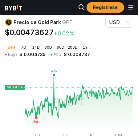
Regístrese
Precios de Criptomonedas
Precio de Gold Park GPT
Precio de Gold Park
GPT
USD
$0.00473627
+0.02%
24H
7D
14D
30D
60D
200D
1Y
Bajo
$
0.004735
Alto
$
0.004737