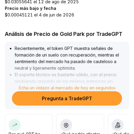
$0.03055641 el 12 de ago de 2025
Precio más bajo y fecha
$0.00045121 el 4 de jun de 2026
Análisis de Precio de Gold Park por TradeGPT
Recientemente, el token GPT muestra señales de
formación de un suelo con recuperación, mientras el
sentimiento del mercado ha pasado de cauteloso a
neutral y ligeramente optimista
.
El soporte técnico es bastante sólido, con el precio
recibiendo respaldo en los mínimos anteriores sin
rupturas significativas
Echa un vistazo al mercado de hoy en segundos
.
Se recomienda que los inversores a corto plazo
Pregunta a TradeGPT
construyan posiciones por etapas dentro del rango de
soporte (referencia: mínimo previo ±2%) estableciendo
stop-loss estrictos
.
Si el precio supera con volumen el máximo del rango,
se puede aumentar la posición para aprovechar el
rebote
.