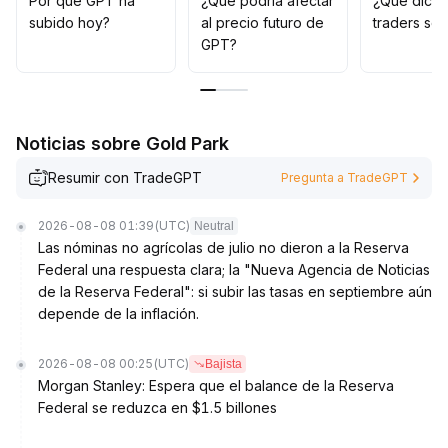
Por qué GPT ha
¿Qué podría afectar
¿Qué dicen
Si se pierde el soporte clave, salga oportunamente y
subido hoy?
al precio futuro de
traders so
controle rigurosamente las pérdidas
.
GPT?
Noticias sobre Gold Park
Resumir con TradeGPT
Pregunta a TradeGPT
2026-08-08 01:39
(UTC)
Neutral
Las nóminas no agrícolas de julio no dieron a la Reserva
Federal una respuesta clara; la "Nueva Agencia de Noticias
de la Reserva Federal": si subir las tasas en septiembre aún
depende de la inflación.
2026-08-08 00:25
(UTC)
Bajista
Morgan Stanley: Espera que el balance de la Reserva
Federal se reduzca en $1.5 billones