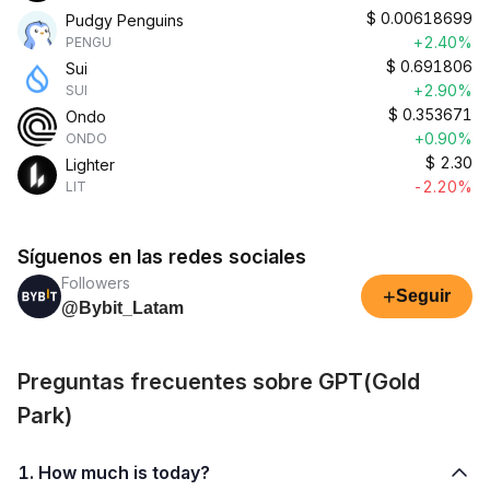
$
0.00618699
Pudgy Penguins
+2.40%
PENGU
$
0.691806
Sui
+2.90%
SUI
$
0.353671
Ondo
+0.90%
ONDO
$
2.30
Lighter
-2.20%
LIT
Síguenos en las redes sociales
Followers
+
Seguir
@Bybit_Latam
Preguntas frecuentes sobre GPT(Gold
Park)
1. How much is today?