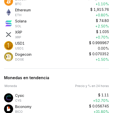
+1.10%
BTC
$
1,915.76
Ethereum
+0.80%
ETH
$
74.80
Solana
+2.50%
SOL
$
1.035
XRP
+0.70%
XRP
$
0.999967
USD1
0.00%
USD1
$
0.070352
Dogecoin
+1.50%
DOGE
Monedas en tendencia
Moneda
Precio y % en 24 horas
$
1.11
Cysic
+52.70%
CYS
$
0.056745
Biconomy
+31.80%
BICO