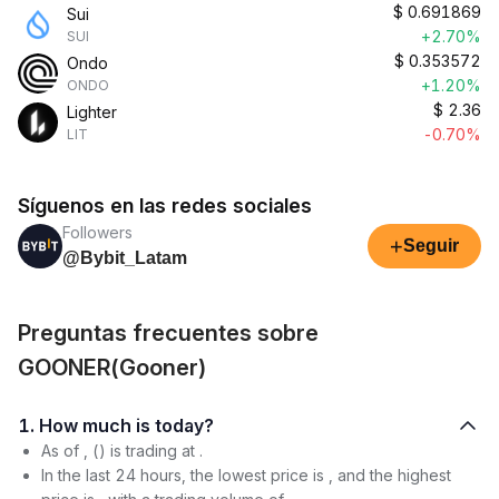
$
0.691869
Sui
+2.70%
SUI
$
0.353572
Ondo
+1.20%
ONDO
$
2.36
Lighter
-0.70%
LIT
Síguenos en las redes sociales
Followers
+
Seguir
@Bybit_Latam
Preguntas frecuentes sobre
GOONER(Gooner)
1. How much is today?
As of , () is trading at .
In the last 24 hours, the lowest price is , and the highest