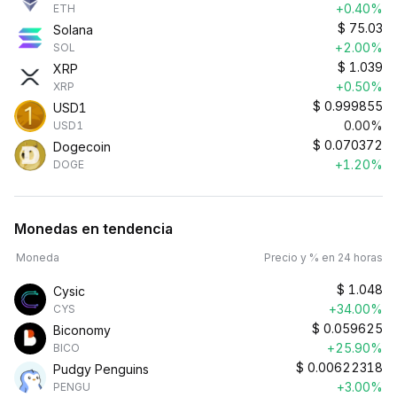
+0.40%
ETH
$
75.03
Solana
+2.00%
SOL
$
1.039
XRP
+0.50%
XRP
$
0.999855
USD1
0.00%
USD1
$
0.070372
Dogecoin
+1.20%
DOGE
Monedas en tendencia
Moneda
Precio y % en 24 horas
$
1.048
Cysic
+34.00%
CYS
$
0.059625
Biconomy
+25.90%
BICO
$
0.00622318
Pudgy Penguins
+3.00%
PENGU