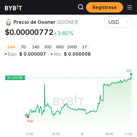
Regístrese
Precios de Criptomonedas
Precio de Gooner GOONER
Precio de Gooner
GOONER
USD
$0.00000772
+3.40%
24H
7D
14D
30D
60D
200D
1Y
Bajo
$
0.000007
Alto
$
0.000008