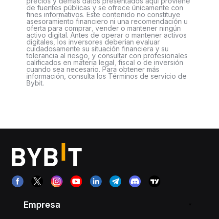
precios y demás datos presentados aquí proviene
de fuentes públicas y se ofrece únicamente con
fines informativos. Este contenido no constituye
asesoramiento financiero ni una recomendación u
oferta para comprar, vender o mantener ningún
activo digital. Antes de operar o mantener activos
digitales, los inversores deberían evaluar
cuidadosamente su situación financiera y su
tolerancia al riesgo, y consultar con profesionales
calificados en materia legal, fiscal o de inversión
cuando sea necesario. Para obtener más
información, consulta los Términos de servicio de
Bybit.
Empresa