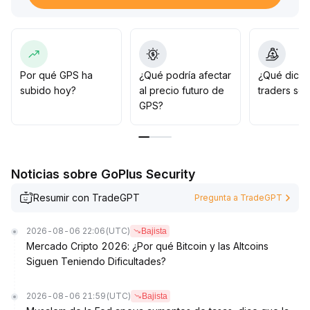
0095 USD es la principal zona de competencia entre
compradores y vendedores; se recomienda prestar
atención al volumen de operaciones para determinar la
posible ruptura al alza y la continuación de la tendencia
a medio plazo
.
Por qué GPS ha
¿Qué podría afectar
¿Qué dicen
Estrategia general: observar en el corto plazo y
subido hoy?
al precio futuro de
traders so
posicionarse moderadamente después de confirmar la
GPS?
ruptura
.
Noticias sobre GoPlus Security
Resumir con TradeGPT
Pregunta a TradeGPT
2026-08-06 22:06
(UTC)
Bajista
Mercado Cripto 2026: ¿Por qué Bitcoin y las Altcoins
Siguen Teniendo Dificultades?
2026-08-06 21:59
(UTC)
Bajista