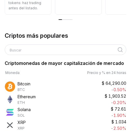
tokens: haz trading
antes del listado.
Criptos más populares
Buscar
Criptomonedas de mayor capitalización de mercado
Moneda
Precio y % en 24 horas
$
64,290.00
Bitcoin
-0.50%
BTC
$
1,903.52
Ethereum
-0.20%
ETH
$
72.61
Solana
-1.90%
SOL
$
1.034
XRP
-2.50%
XRP