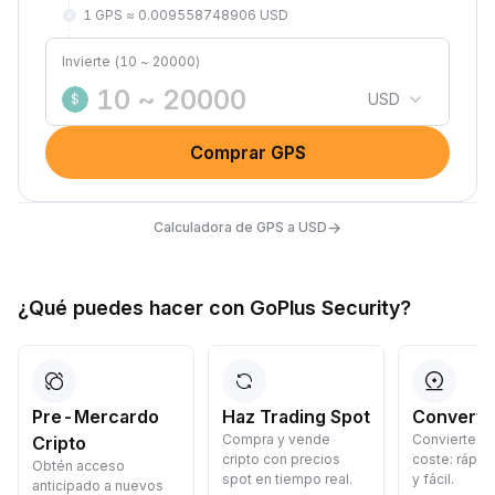
1 GPS ≈ 0.009558748906 USD
Invierte (10 ~ 20000)
USD
$
Comprar GPS
→
Calculadora de GPS a USD
¿Qué puedes hacer con GoPlus Security?
Pre-Mercardo
Haz Trading Spot
Convertir
Compra y vende
Convierte cr
Cripto
cripto con precios
coste: rápid
Obtén acceso
spot en tiempo real.
y fácil.
anticipado a nuevos