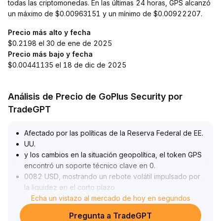
todas las criptomonedas. En las últimas 24 horas, GPS alcanzó
un máximo de $0.00963151 y un mínimo de $0.00922207.
Precio más alto y fecha
$0.2198 el 30 de ene de 2025
Precio más bajo y fecha
$0.00441135 el 18 de dic de 2025
Análisis de Precio de GoPlus Security por
TradeGPT
Afectado por las políticas de la Reserva Federal de EE
.
UU
.
y los cambios en la situación geopolítica, el token GPS
encontró un soporte técnico clave en 0
.
0082 USD, mostrando un rebote volátil impulsado por
la liquidez en el corto plazo
.
Con las buenas noticias financieras del sector de
Echa un vistazo al mercado de hoy en segundos
computación en la nube e IA, el rango actual de 0
.
Pregunta a TradeGPT
0090 a 0
.