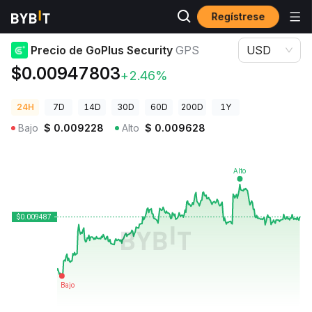
Regístrese
Precios de Criptomonedas
Precio de GoPlus Security GPS
Precio de GoPlus Security
GPS
USD
$0.00947803
+2.46%
24H
7D
14D
30D
60D
200D
1Y
Bajo
$
0.009228
Alto
$
0.009628