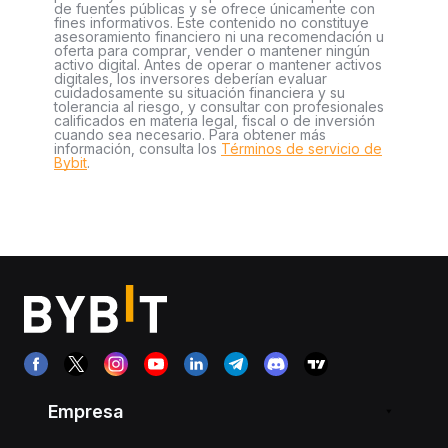
de fuentes públicas y se ofrece únicamente con
fines informativos. Este contenido no constituye
asesoramiento financiero ni una recomendación u
oferta para comprar, vender o mantener ningún
activo digital. Antes de operar o mantener activos
digitales, los inversores deberían evaluar
cuidadosamente su situación financiera y su
tolerancia al riesgo, y consultar con profesionales
calificados en materia legal, fiscal o de inversión
cuando sea necesario. Para obtener más
información, consulta los
Términos de servicio de
Bybit
.
Empresa