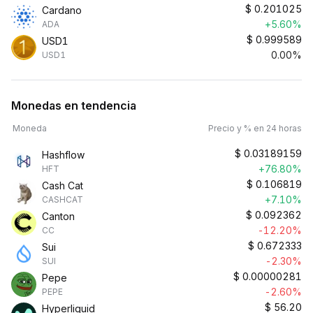
$
0.201025
Cardano
+5.60%
ADA
$
0.999589
USD1
0.00%
USD1
Monedas en tendencia
Moneda
Precio y % en 24 horas
$
0.03189159
Hashflow
+76.80%
HFT
$
0.106819
Cash Cat
+7.10%
CASHCAT
$
0.092362
Canton
-12.20%
CC
$
0.672333
Sui
-2.30%
SUI
$
0.00000281
Pepe
-2.60%
PEPE
$
56.20
Hyperliquid