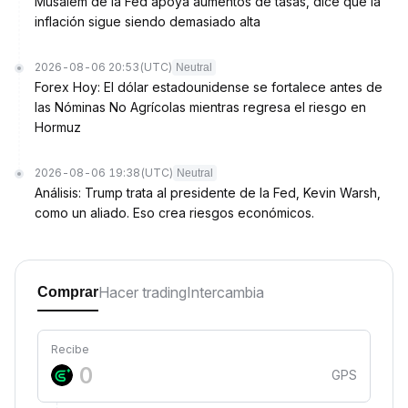
Musalem de la Fed apoya aumentos de tasas, dice que la
inflación sigue siendo demasiado alta
2026-08-06 20:53
(UTC)
Neutral
Forex Hoy: El dólar estadounidense se fortalece antes de
las Nóminas No Agrícolas mientras regresa el riesgo en
Hormuz
2026-08-06 19:38
(UTC)
Neutral
Análisis: Trump trata al presidente de la Fed, Kevin Warsh,
como un aliado. Eso crea riesgos económicos.
Hacer trading
Intercambia
Comprar
Recibe
GPS