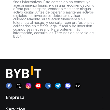
fines informativos. Este contenido no constituye
asesoramiento financiero ni una recomendación u
oferta para comprar, vender o mantener ningún
activo digital. Antes de operar o mantener activos
digitales, los inversores deberían evaluar
cuidadosamente su situación financiera y su
tolerancia al riesgo, y consultar con profesionales
calificados en materia legal, fiscal o de inversión
cuando sea necesario. Para obtener más
información, consulta los Términos de servicio de
Bybit.
Empresa
Servicios