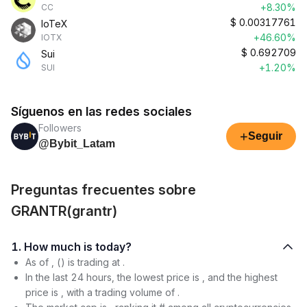
+8.30%
CC
$
0.00317761
IoTeX
+46.60%
IOTX
$
0.692709
Sui
+1.20%
SUI
Síguenos en las redes sociales
Followers
+
Seguir
@Bybit_Latam
Preguntas frecuentes sobre
GRANTR(grantr)
1. How much is today?
As of , () is trading at .
In the last 24 hours, the lowest price is , and the highest
price is , with a trading volume of .