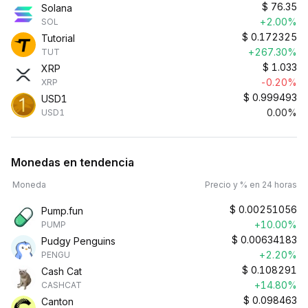
$
76.35
Solana
+2.00%
SOL
$
0.172325
Tutorial
+267.30%
TUT
$
1.033
XRP
-0.20%
XRP
$
0.999493
USD1
0.00%
USD1
Monedas en tendencia
Moneda
Precio y % en 24 horas
$
0.00251056
Pump.fun
+10.00%
PUMP
$
0.00634183
Pudgy Penguins
+2.20%
PENGU
$
0.108291
Cash Cat
+14.80%
CASHCAT
$
0.098463
Canton