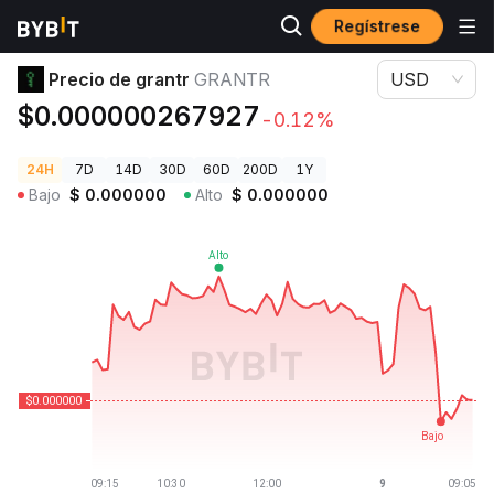
Regístrese
Precios de Criptomonedas
Precio de grantr GRANTR
Precio de grantr
GRANTR
USD
$0.000000267927
-0.12%
24H
7D
14D
30D
60D
200D
1Y
Bajo
$
0.000000
Alto
$
0.000000