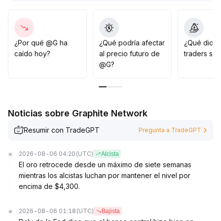
por encima de la resistencia clave, se puede aumentar
la posición de manera moderada; si se rompe el
soporte inferior, se debe cortar pérdidas
decididamente y controlar estrictamente el tamaño de
¿Por qué @G ha
¿Qué podría afectar
¿Qué dicen
la posición, evitando perseguir subidas sin una
caído hoy?
al precio futuro de
traders so
reversión confirmada
.
@G?
Noticias sobre Graphite Network
Resumir con TradeGPT
Pregunta a TradeGPT
2026-08-06 04:20
(UTC)
Alcista
El oro retrocede desde un máximo de siete semanas
mientras los alcistas luchan por mantener el nivel por
encima de $4,300.
2026-08-06 01:18
(UTC)
Bajista