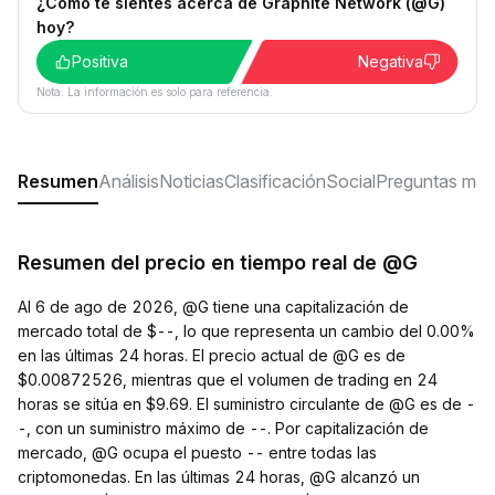
¿Cómo te sientes acerca de Graphite Network (@G)
hoy?
Positiva
Negativa
Nota: La información es solo para referencia.
Resumen
Análisis
Noticias
Clasificación
Social
Preguntas más
Resumen del precio en tiempo real de @G
Al 6 de ago de 2026, @G tiene una capitalización de
mercado total de $--, lo que representa un cambio del 0.00%
en las últimas 24 horas. El precio actual de @G es de
$0.00872526, mientras que el volumen de trading en 24
horas se sitúa en $9.69. El suministro circulante de @G es de -
-, con un suministro máximo de --. Por capitalización de
mercado, @G ocupa el puesto -- entre todas las
criptomonedas. En las últimas 24 horas, @G alcanzó un