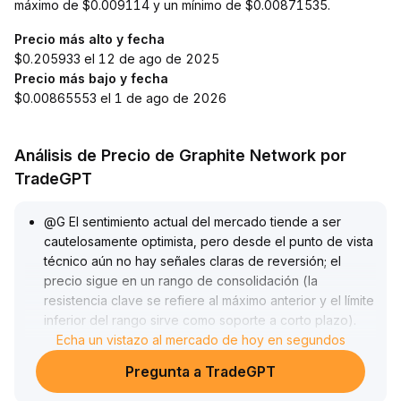
máximo de $0.009114 y un mínimo de $0.00871535.
Precio más alto y fecha
$0.205933 el 12 de ago de 2025
Precio más bajo y fecha
$0.00865553 el 1 de ago de 2026
Análisis de Precio de Graphite Network por
TradeGPT
@G El sentimiento actual del mercado tiende a ser
cautelosamente optimista, pero desde el punto de vista
técnico aún no hay señales claras de reversión; el
precio sigue en un rango de consolidación (la
resistencia clave se refiere al máximo anterior y el límite
inferior del rango sirve como soporte a corto plazo)
.
Se recomienda a los inversores adoptar estrategias de
Echa un vistazo al mercado de hoy en segundos
venta en la parte alta y compra en la parte baja del
Pregunta a TradeGPT
rango en el corto plazo
.
Si se rompe con volumen significativo y se mantiene