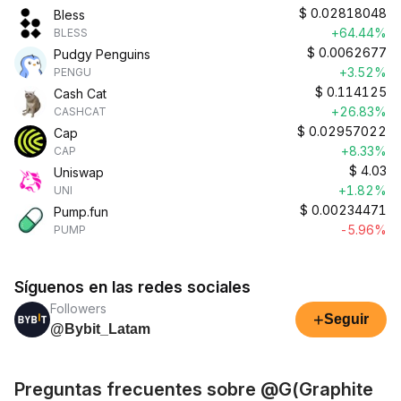
$
0.02818048
Bless
+64.44%
BLESS
$
0.0062677
Pudgy Penguins
+3.52%
PENGU
$
0.114125
Cash Cat
+26.83%
CASHCAT
$
0.02957022
Cap
+8.33%
CAP
$
4.03
Uniswap
+1.82%
UNI
$
0.00234471
Pump.fun
-5.96%
PUMP
Síguenos en las redes sociales
Followers
+
Seguir
@Bybit_Latam
Preguntas frecuentes sobre @G(Graphite