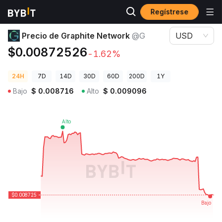
Regístrese
Precios de Criptomonedas
Precio de Graphite Network @G
Precio de Graphite Network
@G
USD
$0.00872526
-1.62%
24H
7D
14D
30D
60D
200D
1Y
Bajo
$
0.008716
Alto
$
0.009096