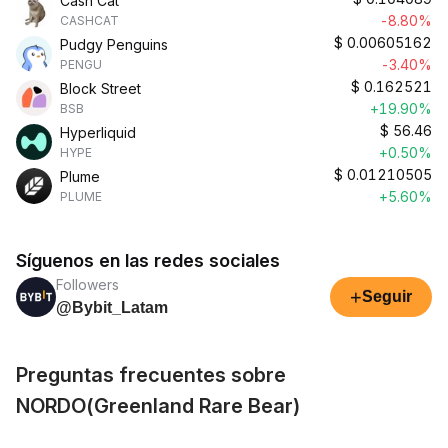
Cash Cat
-8.80%
CASHCAT
$
0.00605162
Pudgy Penguins
-3.40%
PENGU
$
0.162521
Block Street
+19.90%
BSB
$
56.46
Hyperliquid
+0.50%
HYPE
$
0.01210505
Plume
+5.60%
PLUME
Síguenos en las redes sociales
Followers
+
Seguir
@Bybit_Latam
Preguntas frecuentes sobre
NORDO(Greenland Rare Bear)