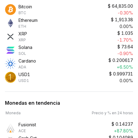
$
64,835.00
Bitcoin
-0.30%
BTC
$
1,913.38
Ethereum
0.00%
ETH
$
1.035
XRP
-1.70%
XRP
$
73.64
Solana
-0.90%
SOL
$
0.200617
Cardano
+6.50%
ADA
$
0.999731
USD1
0.00%
USD1
Monedas en tendencia
Moneda
Precio y % en 24 horas
$
0.14237
Fusionist
+87.80%
ACE
$
0.104089