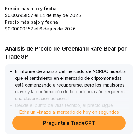
Precio más alto y fecha
$0.00395857 el 14 de may de 2025
Precio más bajo y fecha
$0.00000357 el 6 de jun de 2026
Análisis de Precio de Greenland Rare Bear por
TradeGPT
El informe de análisis del mercado de NORDO muestra
que el sentimiento en el mercado de criptomonedas
está comenzando a recuperarse, pero los impulsores
clave y la confirmación de la tendencia aún requieren
una observación adicional
.
Desde el punto de vista técnico, el precio sigue
estando en una fase de consolidación (se recomienda
Echa un vistazo al mercado de hoy en segundos
vigilar especialmente la resistencia superior y el
Pregunta a TradeGPT
soporte inferior), falta una señal clara de aumento en el
volumen de negociación y la tendencia no es aún clara
.