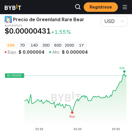
Regístrese
Precios de Criptomonedas
Precio de Greenland Rare Bear NORDO
Precio de Greenland Rare Bear
USD
NORDO
$0.00000431
+1.55%
24H
7D
14D
30D
60D
200D
1Y
Bajo
$
0.000004
Alto
$
0.000004