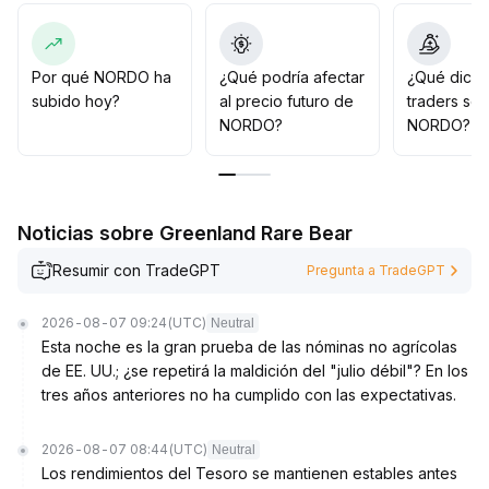
Sugerencia operativa: mantener posiciones ligeras y
observar, no aumentar la exposición a menos que el
precio supere claramente el máximo del rango o rompa
el soporte (se recomienda referirse a los máximos y
Por qué NORDO ha
¿Qué podría afectar
¿Qué dicen
mínimos del último mes y ajustar dinámicamente según
subido hoy?
al precio futuro de
traders so
el activo subyacente), seguir estrictamente las
NORDO?
NORDO?
estrategias de stop-loss y toma de ganancias,
monitorear cuidadosamente la relación entre volumen y
precio, y realizar ajustes de posición solo después de
que se clarifiquen los puntos clave, para evitar rupturas
Noticias sobre Greenland Rare Bear
falsas y riesgos de alta volatilidad
.
Resumir con TradeGPT
Pregunta a TradeGPT
2026-08-07 09:24
(UTC)
Neutral
Esta noche es la gran prueba de las nóminas no agrícolas
de EE. UU.; ¿se repetirá la maldición del "julio débil"? En los
tres años anteriores no ha cumplido con las expectativas.
2026-08-07 08:44
(UTC)
Neutral
Los rendimientos del Tesoro se mantienen estables antes