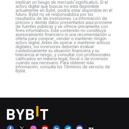
implican un riesgo de mercado significativo. Si el
activo digital que buscas no está disponible
actualmente en Bybit, podría estar disponible en el
futuro. Bybit no se responsabiliza por los
resultados de las inversiones. La información de
precios y demás datos presentados aquí proviene
de fuentes públicas y se ofrece únicamente con
fines informativos. Este contenido no constituye
asesoramiento financiero ni una recomendación u
oferta para comprar, vender o mantener ningún
activo digital. Antes de operar o mantener activos
digitales, los inversores deberían evaluar
cuidadosamente su situación financiera y su
tolerancia al riesgo, y consultar con profesionales
calificados en materia legal, fiscal o de inversión
cuando sea necesario. Para obtener más
información, consulta los Términos de servicio de
Bybit.