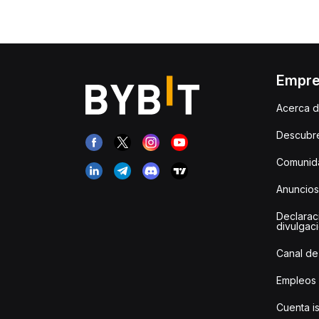
Empr
Acerca d
Descubr
Comunida
Anuncios
Declarac
divulgac
Canal de
Empleos
Cuenta i