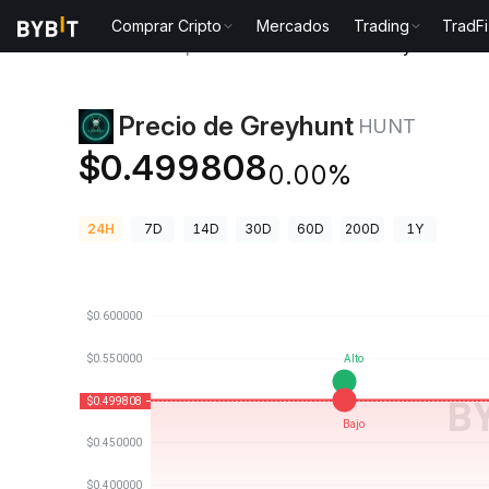
Comprar Cripto
Mercados
Trading
TradFi
Precios de Criptomonedas
Precio de Greyhunt HUN
Precio de Greyhunt
HUNT
$0.499808
0.00%
24H
7D
14D
30D
60D
200D
1Y