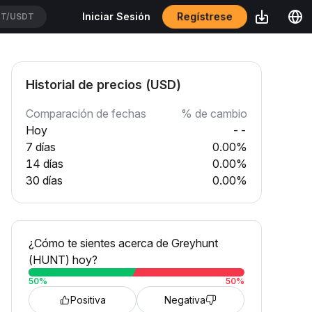
Regístrese
Iniciar Sesión
T/USDT
Historial de precios (USD)
Comparación de fechas
% de cambio
Hoy
--
7 días
0.00%
14 días
0.00%
30 días
0.00%
¿Cómo te sientes acerca de Greyhunt
(HUNT) hoy?
50
%
50
%
Positiva
Negativa