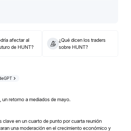
n catalizador sustancial o una ruptura con fuerte volumen
.
e de verificación de datos; opere con cautela y priorice
ría afectar al
¿Qué dicen los traders
futuro de HUNT?
sobre HUNT?
adeGPT
s, un retorno a mediados de mayo.
rés clave en un cuarto de punto por cuarta reunión
aran una moderación en el crecimiento económico y