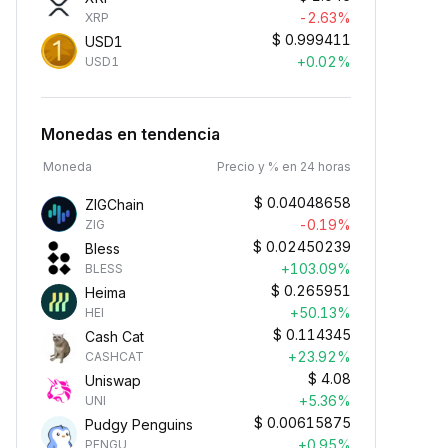
-2.63%
XRP
$
0.999411
USD1
+0.02%
USD1
Monedas en tendencia
Moneda
Precio y % en 24 horas
$
0.04048658
ZIGChain
-0.19%
ZIG
$
0.02450239
Bless
+103.09%
BLESS
$
0.265951
Heima
+50.13%
HEI
$
0.114345
Cash Cat
+23.92%
CASHCAT
$
4.08
Uniswap
+5.36%
UNI
$
0.00615875
Pudgy Penguins
+0.95%
PENGU