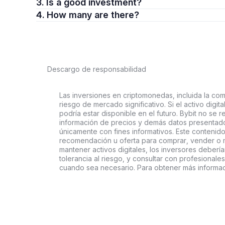
3. Is a good investment?
4. How many are there?
Descargo de responsabilidad
Las inversiones en criptomonedas, incluida la comp
riesgo de mercado significativo. Si el activo digi
podría estar disponible en el futuro. Bybit no se r
información de precios y demás datos presentado
únicamente con fines informativos. Este contenido
recomendación u oferta para comprar, vender o ma
mantener activos digitales, los inversores deberí
tolerancia al riesgo, y consultar con profesionales
cuando sea necesario. Para obtener más informac