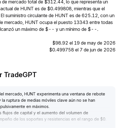
n de mercado total de $312.44, lo que representa un
o actual de HUNT es de $0.499808, mientras que el
 El suministro circulante de HUNT es de 625.12, con un
 de mercado, HUNT ocupa el puesto 13343 entre todas
 alcanzó un máximo de $-- y un mínimo de $--.
$98.92 el 19 de may de 2026
$0.499758 el 7 de jun de 2026
or TradeGPT
o del mercado, HUNT experimenta una ventana de rebote
 la ruptura de medias móviles clave aún no se han
impulsivamente en máximos
.
s flujos de capital y el aumento del volumen de
mpeño de los soportes y resistencias en el rango de $0
.