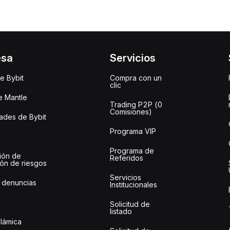
esa
Servicios
e Bybit
Compra con un
clic
e Mantle
Trading P2P (0
Comisiones)
des de Bybit
Programa VIP
Programa de
ión de
Referidos
ión de riesgos
Servicios
 denuncias
Institucionales
Solicitud de
listado
slámica