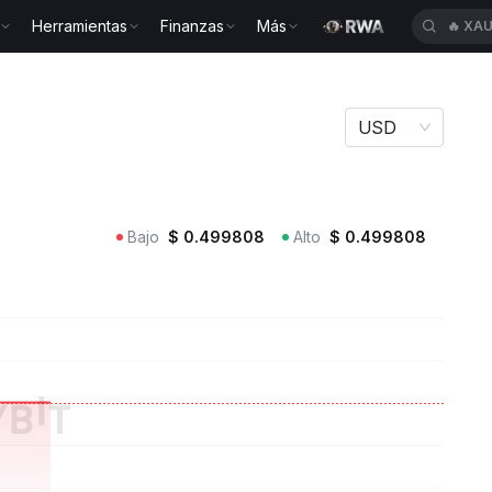
Herramientas
Finanzas
Más
🔥
XAU
T
USD
Bajo
$
0.499808
Alto
$
0.499808