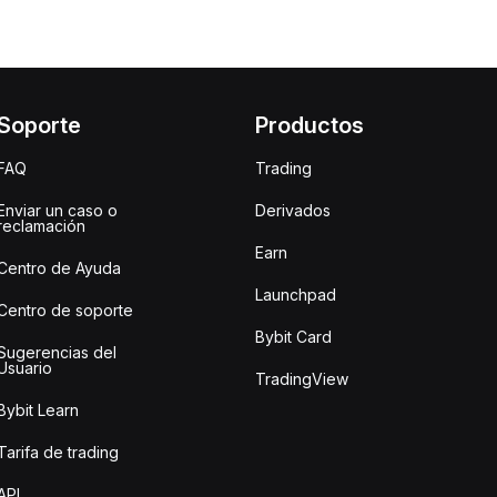
Soporte
Productos
FAQ
Trading
Enviar un caso o
Derivados
reclamación
Earn
Centro de Ayuda
Launchpad
Centro de soporte
Bybit Card
Sugerencias del
Usuario
TradingView
Bybit Learn
Tarifa de trading
API