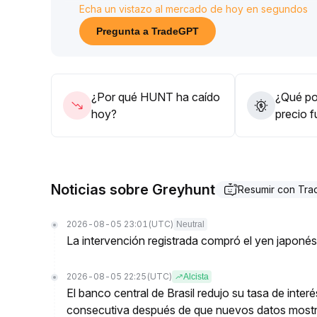
Echa un vistazo al mercado de hoy en segundos
23; solo considerar aumentar posiciones si se da u
La tendencia a medio y largo plazo sigue pendient
Pregunta a TradeGPT
oportunidades estructurales
.
¿Por qué HUNT ha caído
¿Qué pod
hoy?
precio 
Noticias sobre Greyhunt
Resumir con Tr
2026-08-05 23:01
(UTC)
Neutral
La intervención registrada compró el yen japoné
2026-08-05 22:25
(UTC)
Alcista
El banco central de Brasil redujo su tasa de inte
consecutiva después de que nuevos datos mostr