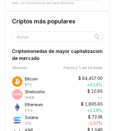
Nota: La información es solo para referencia.
Criptos más populares
Buscar
Criptomonedas de mayor capitalización
de mercado
Moneda
Precio y % en 24 horas
$
64,457.00
Bitcoin
+0.14%
BTC
$
10.65
Sheboshis
--
SHEB
$
1,895.85
Ethereum
+1.19%
ETH
$
73.38
Solana
-1.07%
SOL
$
1.046
XRP