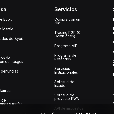
esa
Servicios
e Bybit
Compra con un
clic
e Mantle
Trading P2P (0
Comisiones)
des de Bybit
Programa VIP
Programa de
ión de
Referidos
ión de riesgos
Servicios
 denuncias
Institucionales
Solicitud de
listado
slámica
Solicitud de
proyecto RWA
 de
ones y tarifas
API de impuestos