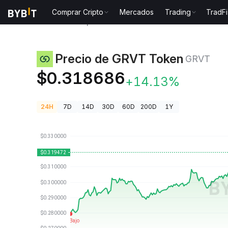
Comprar Cripto
Mercados
Trading
TradFi
Precios de Criptomonedas
Precio de GRVT Token 
Precio de GRVT Token
GRVT
$0.318686
+14.13%
24H
7D
14D
30D
60D
200D
1Y