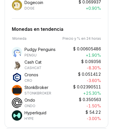
$
0.069937
Dogecoin
+0.90%
DOGE
Monedas en tendencia
Moneda
Precio y % en 24 horas
$
0.00605486
Pudgy Penguins
+1.90%
PENGU
$
0.09356
Cash Cat
-8.30%
CASHCAT
$
0.051412
Cronos
-3.60%
CRO
$
0.02390511
StonkBroker
+25.30%
STONKBROKER
$
0.350563
Ondo
-1.50%
ONDO
$
54.22
Hyperliquid
-3.00%
HYPE