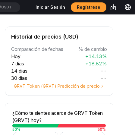
Regístrese
Iniciar Sesión
CXUSDT
Historial de precios (USD)
Comparación de fechas
% de cambio
Hoy
+14.13%
7 días
+18.82%
14 días
--
30 días
--
GRVT Token (GRVT) Predicción de precio
¿Cómo te sientes acerca de GRVT Token
(GRVT) hoy?
50
%
50
%