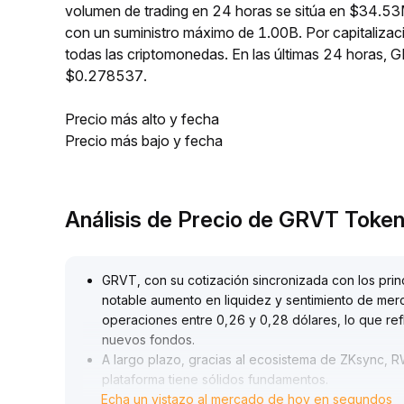
volumen de trading en 24 horas se sitúa en $34.53
con un suministro máximo de 1.00B. Por capitaliza
todas las criptomonedas. En las últimas 24 horas
$0.278537.
Precio más alto y fecha
Precio más bajo y fecha
Análisis de Precio de GRVT Toke
GRVT, con su cotización sincronizada con los pri
notable aumento en liquidez y sentimiento de mer
operaciones entre 0,26 y 0,28 dólares, lo que ref
nuevos fondos
.
A largo plazo, gracias al ecosistema de ZKsync, 
plataforma tiene sólidos fundamentos
.
Echa un vistazo al mercado de hoy en segundos
En cuanto a estrategias operativas, se recomienda