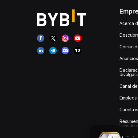
Empr
Acerca d
Descubr
Comunida
Anuncios
Declarac
divulgac
Canal de
Empleos
Cuenta i
Resumen
transacci