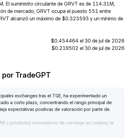
M. El suministro circulante de GRVT es de 114.31M,
ción de mercado, GRVT ocupa el puesto 551 entre
, GRVT alcanzó un máximo de $0.323593 y un mínimo de
$0.454464 el 30 de jul de 2026
$0.219502 el 30 de jul de 2026
n por TradeGPT
ncipales exchanges tras el TGE, ha experimentado un
cado a corto plazo, concentrando el rango principal de
leja expectativas positivas de valoración por parte de
RWA y productos innovadores de corretaje en cadena, la
 vigilar el soporte en el rango de 0,258-0,262 dólares y