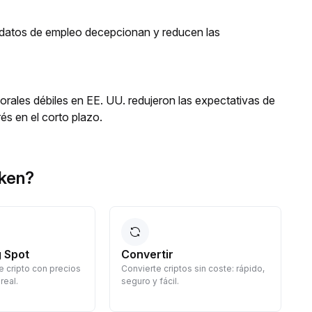
os datos de empleo decepcionan y reducen las
orales débiles en EE. UU. redujeron las expectativas de
és en el corto plazo.
ken?
 Spot
Convertir
 cripto con precios
Convierte criptos sin coste: rápido,
G
real.
seguro y fácil.
d
c