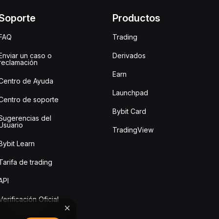
Soporte
Productos
FAQ
Trading
Enviar un caso o
Derivados
reclamación
Earn
Centro de Ayuda
Launchpad
Centro de soporte
Bybit Card
Sugerencias del
Usuario
TradingView
Bybit Learn
Tarifa de trading
API
Verificación Oficial