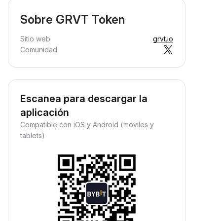
Sobre GRVT Token
Sitio web
grvt.io
Comunidad
Escanea para descargar la
aplicación
Compatible con iOS y Android (móviles y
tablets)
Gana ingresos pasivos
ana recompensas pasivas:
eposita tus fondos y observa
ómo crecen.