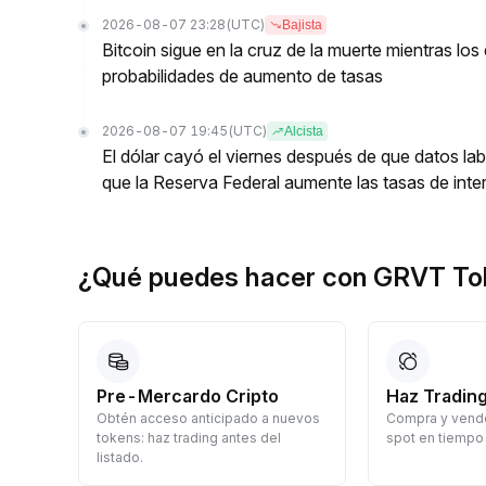
2026-08-07 23:28
(UTC)
Bajista
Bitcoin sigue en la cruz de la muerte mientras l
probabilidades de aumento de tasas
2026-08-07 19:45
(UTC)
Alcista
El dólar cayó el viernes después de que datos lab
que la Reserva Federal aumente las tasas de inter
¿Qué puedes hacer con GRVT To
Pre-Mercardo Cripto
Haz Trading
Obtén acceso anticipado a nuevos
Compra y vende
a
tokens: haz trading antes del
spot en tiempo 
listado.