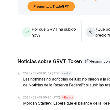
la resistencia en 0,31 dólares, adoptando una acum
Pregunta a TradeGPT
utilizando herramientas de apalancamiento y aplican
potencial para aprovechar oportunidades de subid
Por qué GRVT ha subido
¿Qué pod
hoy?
precio 
Noticias sobre GRVT Token
Resumir co
2026-08-08 01:39
(UTC)
Neutral
Las nóminas no agrícolas de julio no dieron a la
de Noticias de la Reserva Federal": si subir las t
2026-08-08 00:25
(UTC)
Bajista
Morgan Stanley: Espera que el balance de la Res