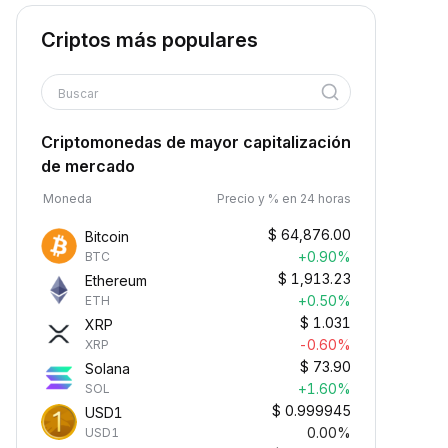
Criptos más populares
Buscar
Criptomonedas de mayor capitalización
de mercado
Moneda
Precio y % en 24 horas
$
64,876.00
Bitcoin
+0.90%
BTC
$
1,913.23
Ethereum
+0.50%
ETH
$
1.031
XRP
-0.60%
XRP
$
73.90
Solana
+1.60%
SOL
$
0.999945
USD1
0.00%
USD1