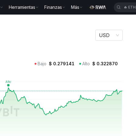
Herramientas
Finanzas
Más
🔥
SP
GRVT
USD
Bajo
$
0.279141
Alto
$
0.322870