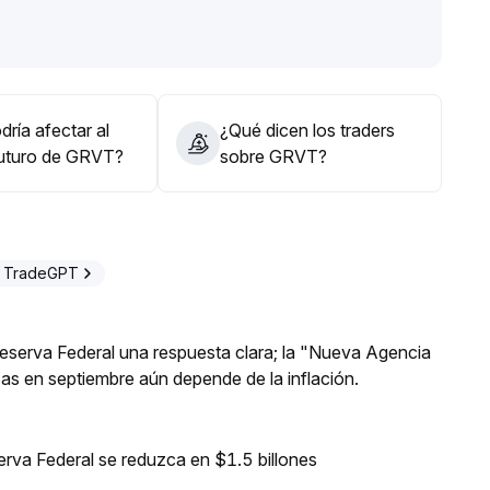
ulación flexible por lotes dentro de este rango,
do un estricto control de riesgos ante la volatilidad
a de alta probabilidad
.
ría afectar al
¿Qué dicen los traders
futuro de GRVT?
sobre GRVT?
n TradeGPT
 Reserva Federal una respuesta clara; la "Nueva Agencia
asas en septiembre aún depende de la inflación.
erva Federal se reduzca en $1.5 billones