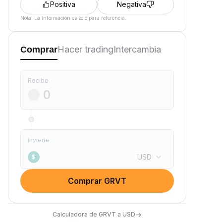
Positiva
Negativa
Nota: La información es solo para referencia.
Hacer trading
Intercambia
Comprar
Recibe
Invierte
USD
$
Comprar GRVT
→
Calculadora de GRVT a USD