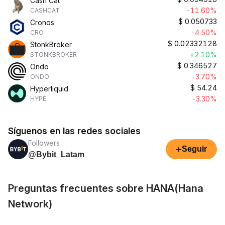
Cash Cat
-11.60%
CASHCAT
$
0.050733
Cronos
-4.50%
CRO
$
0.02332128
StonkBroker
+2.10%
STONKBROKER
$
0.346527
Ondo
-3.70%
ONDO
$
54.24
Hyperliquid
-3.30%
HYPE
Síguenos en las redes sociales
Followers
+
Seguir
@Bybit_Latam
Preguntas frecuentes sobre HANA(Hana
Network)