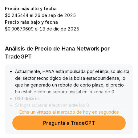
Precio más alto y fecha
$0.245444 el 26 de sep de 2025
Precio más bajo y fecha
$0.00870609 el 18 de dic de 2025
Análisis de Precio de Hana Network por
TradeGPT
Actualmente, HANA está impulsada por el impulso alcista
del sector tecnológico de la bolsa estadounidense, lo
que ha generado un rebote de corto plazo; el precio
ha establecido un soporte inicial en la zona de 0
.
030 dólares
.
Si logra superar efectivamente los 0
.
034 dólares, puede abrir espacio para una mayor
Echa un vistazo al mercado de hoy en segundos
subida
.
Pregunta a TradeGPT
Sin embargo, la disminución del volumen de
negociación y el lento avance del desarrollo del