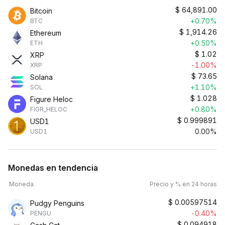
$
64,891.00
Bitcoin
+0.70%
BTC
$
1,914.26
Ethereum
+0.50%
ETH
$
1.02
XRP
-1.00%
XRP
$
73.65
Solana
+1.10%
SOL
$
1.028
Figure Heloc
+0.80%
FIGR_HELOC
$
0.999891
USD1
0.00%
USD1
Monedas en tendencia
Moneda
Precio y % en 24 horas
$
0.00597514
Pudgy Penguins
-0.40%
PENGU
$
0.094918