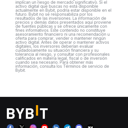
implican un riesgo de mercado significativo. Si el
activo digital que buscas no está disponible
actualmente en Bybit, podría estar disponible en el
futuro. Bybit no se responsabiliza por los
resultados de las inversiones. La información de
precios y demás datos presentados aquí proviene
de fuentes públicas y se ofrece únicamente con
fines informativos. Este contenido no constituye
asesoramiento financiero ni una recomendación u
oferta para comprar, vender o mantener ningún
activo digital. Antes de operar o mantener activos
digitales, los inversores deberían evaluar
cuidadosamente su situación financiera y su
tolerancia al riesgo, y consultar con profesionales
calificados en materia legal, fiscal o de inversión
cuando sea necesario. Para obtener más
información, consulta los Términos de servicio de
Bybit.