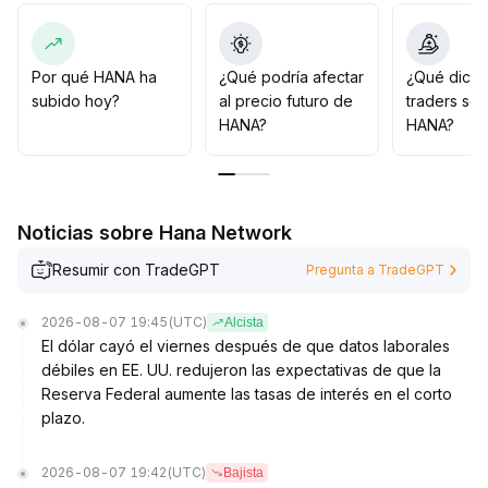
ecosistema limitan su potencial de crecimiento a
mediano y largo plazo
.
Recomendaciones: En el corto plazo, seguir las
fluctuaciones en el rango de 0
.
Por qué HANA ha
¿Qué podría afectar
¿Qué dicen
030–0
.
subido hoy?
al precio futuro de
traders so
034 dólares, comprar en caso de ruptura, y ser
HANA?
HANA?
cauteloso si no se rompe; para el mediano y largo
plazo, es necesario combinar el seguimiento del
avance del proyecto y la dinámica de datos en la
cadena, y solo aumentar posiciones cuando haya
Noticias sobre Hana Network
eventos que lo impulsen
.
Resumir con TradeGPT
Pregunta a TradeGPT
2026-08-07 19:45
(UTC)
Alcista
El dólar cayó el viernes después de que datos laborales
débiles en EE. UU. redujeron las expectativas de que la
Reserva Federal aumente las tasas de interés en el corto
plazo.
2026-08-07 19:42
(UTC)
Bajista