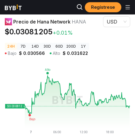
Regístrese
Precios de Criptomonedas
Precio de Hana Network HANA
Precio de Hana Network
HANA
USD
$0.03081205
+0.01%
24H
7D
14D
30D
60D
200D
1Y
Bajo
$
0.030566
Alto
$
0.031622