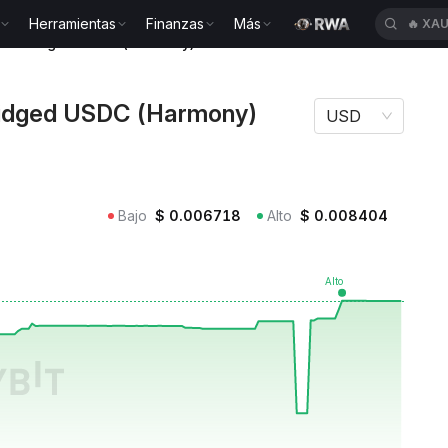
Herramientas
Finanzas
Más
🔥
HEI
zon Bridged USDC (Harmony) 1USDC
ridged USDC (Harmony)
USD
Bajo
$
0.006718
Alto
$
0.008404