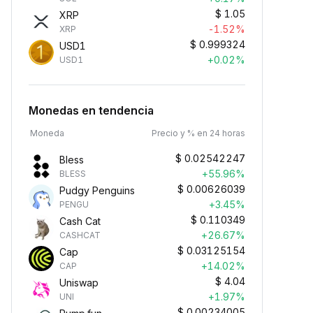
$
1.05
XRP
-1.52%
XRP
$
0.999324
USD1
+0.02%
USD1
Monedas en tendencia
Moneda
Precio y % en 24 horas
$
0.02542247
Bless
+55.96%
BLESS
$
0.00626039
Pudgy Penguins
+3.45%
PENGU
$
0.110349
Cash Cat
+26.67%
CASHCAT
$
0.03125154
Cap
+14.02%
CAP
$
4.04
Uniswap
+1.97%
UNI
$
0.00234005