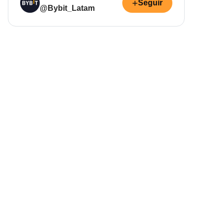
+
Seguir
@Bybit_Latam