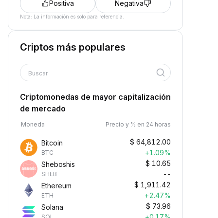
Positiva
Negativa
Nota: La información es solo para referencia.
Criptos más populares
Buscar
Criptomonedas de mayor capitalización
de mercado
Moneda
Precio y % en 24 horas
$
64,812.00
Bitcoin
+1.09%
BTC
$
10.65
Sheboshis
--
SHEB
$
1,911.42
Ethereum
+2.47%
ETH
$
73.96
Solana
+0.17%
SOL