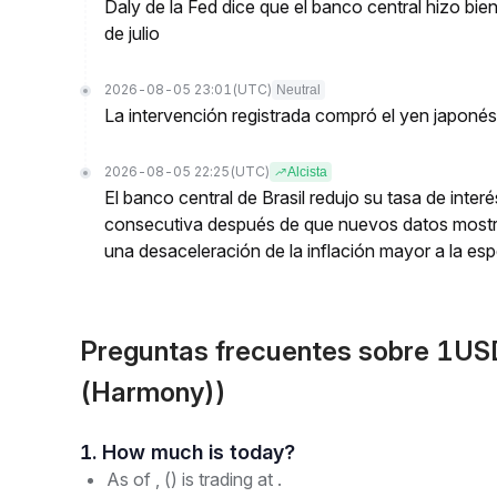
Daly de la Fed dice que el banco central hizo bien
de julio
2026-08-05 23:01
(UTC)
Neutral
La intervención registrada compró el yen japoné
2026-08-05 22:25
(UTC)
Alcista
El banco central de Brasil redujo su tasa de inte
consecutiva después de que nuevos datos mostr
una desaceleración de la inflación mayor a la es
Preguntas frecuentes sobre 1U
(Harmony))
1. How much is today?
As of , () is trading at .