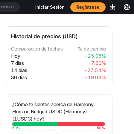
Regístrese
Iniciar Sesión
USDT
Historial de precios (USD)
Comparación de fechas
% de cambio
Hoy
+25.06%
7 días
-7.60%
14 días
-27.54%
30 días
-19.04%
¿Cómo te sientes acerca de Harmony
Horizon Bridged USDC (Harmony)
(1USDC) hoy?
50
%
50
%