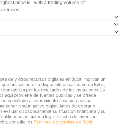
highest price is , with a trading volume of .
urrencies.
ra de y otros recursos digitales en Bybit, implican un
tal que buscas no está disponible actualmente en Bybit,
esponsabiliza por los resultados de las inversiones. La
s aquí proviene de fuentes públicas y se ofrece
 no constituye asesoramiento financiero ni una
ntener ningún activo digital. Antes de operar o
an evaluar cuidadosamente su situación financiera y su
 calificados en materia legal, fiscal o de inversión
ión, consulta los
Términos de servicio de Bybit
.