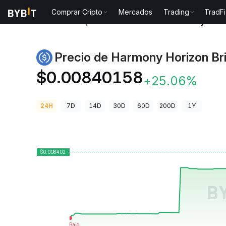
Comprar Cripto
Mercados
Trading
TradFi
Precios de Criptomonedas
Precio de Harmony Hori
Precio de Harmony Horizon B
1USDC
$0.00840158
+25.06%
24H
7D
14D
30D
60D
200D
1Y