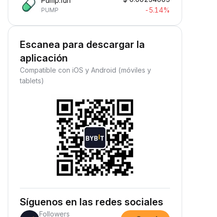
Pump.fun
-5.14%
PUMP
Escanea para descargar la
aplicación
Compatible con iOS y Android (móviles y
tablets)
Síguenos en las redes sociales
Followers