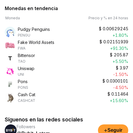
Monedas en tendencia
Moneda
Precio y % en 24 horas
$
0.00629245
Pudgy Penguins
+1.80%
PENGU
$
0.02151939
Fake World Assets
+91.30%
FWA
$
205.87
Bittensor
+5.50%
TAO
$
3.97
Uniswap
-1.50%
UNI
$
0.0300101
Pons
-4.50%
PONS
$
0.11464
Cash Cat
+15.60%
CASHCAT
Síguenos en las redes sociales
Followers
+
Seguir