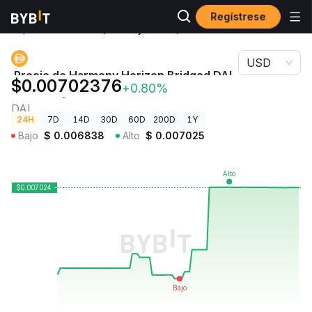
Regístrese
Precios de
Precio de Harmony Horizon Bridged DAI
Criptomonedas
(Harmony Shard 0) DAI
USD
Precio de Harmony Horizon Bridged DAI
$0.00702376
+0.80%
(Harmony Shard 0)
DAI
24H
7D
14D
30D
60D
200D
1Y
Bajo
$
0.006838
Alto
$
0.007025