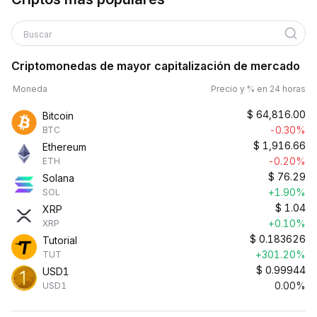
Buscar
Criptomonedas de mayor capitalización de mercado
Moneda
Precio y % en 24 horas
$
64,816.00
Bitcoin
-0.30%
BTC
$
1,916.66
Ethereum
-0.20%
ETH
$
76.29
Solana
+1.90%
SOL
$
1.04
XRP
+0.10%
XRP
$
0.183626
Tutorial
+301.20%
TUT
$
0.99944
USD1
0.00%
USD1