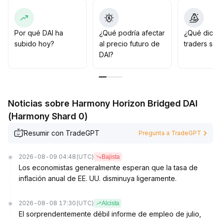
global, DAI, gracias a su transparencia en cadena y
gobierno conforme, tiene el potencial de consolidar
aún más su posición central en el ámbito DeFi y en
Por qué DAI ha
¿Qué podría afectar
¿Qué dicen
pagos transfronterizos
.
subido hoy?
al precio futuro de
traders so
Se recomienda considerar a DAI como una herramienta
DAI?
digital que combina liquidez y estabilidad, y se
aconseja prestar atención a nuevas oportunidades
impulsadas tanto por la implementación de políticas
como por la expansión de escenarios de pago
Noticias sobre Harmony Horizon Bridged DAI
emergentes
.
(Harmony Shard 0)
Resumir con TradeGPT
Pregunta a TradeGPT
2026-08-09 04:48
(UTC)
Bajista
Los economistas generalmente esperan que la tasa de
inflación anual de EE. UU. disminuya ligeramente.
2026-08-08 17:30
(UTC)
Alcista
El sorprendentemente débil informe de empleo de julio,