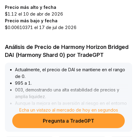
Precio más alto y fecha
$1.12 el 10 de abr de 2026
Precio más bajo y fecha
$0.00610371 el 17 de jul de 2026
Análisis de Precio de Harmony Horizon Bridged
DAI (Harmony Shard 0) por TradeGPT
Actualmente, el precio de DAI se mantiene en el rango
de 0
.
995 a 1
.
003, demostrando una alta estabilidad de precios y
amplia liquidez
.
Aunque la mejora en la aversión al riesgo en el entorno
macroeconómico ha reducido temporalmente la
Echa un vistazo al mercado de hoy en segundos
demanda de activos refugio, el aumento en los pagos
Pregunta a TradeGPT
reales y la frecuencia de transacciones ha garantizado
su uso básico
.
Además, con el avance acelerado de la regulación