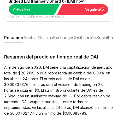
Bridged DAI (Harmony Shard 0) (DAI) hoy?
Positiva
Negativa
Nota: La información es solo para referencia.
Resumen
Análisis
Noticias
Exchange
Clasificación
Social
Preg
Resumen del precio en tiempo real de DAI
Al 9 de ago de 2026, DAI tiene una capitalización de mercado
total de $20.20K, lo que representa un cambio del 0.00% en
las últimas 24 horas. El precio actual de DAI es de
$0.00702376, mientras que el volumen de trading en 24
horas se sitúa en $0. El suministro circulante de DAI es de
2.88M, con un suministro máximo de --. Por capitalización de
mercado, DAI ocupa el puesto -- entre todas las
criptomonedas. En las últimas 24 horas, DAI alcanzó un máximo
de $0.00702474 y un mínimo de $0.00683783.