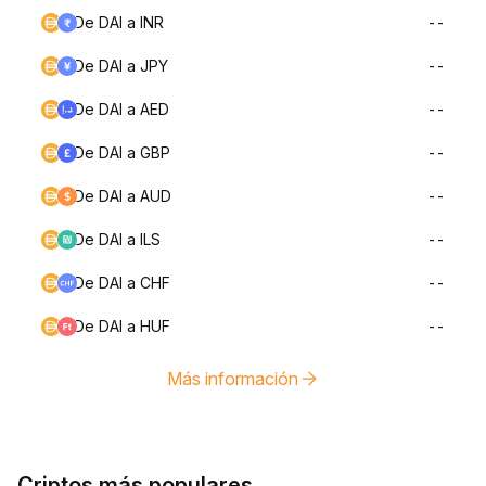
De DAI a INR
--
De DAI a JPY
--
De DAI a AED
--
De DAI a GBP
--
De DAI a AUD
--
De DAI a ILS
--
De DAI a CHF
--
De DAI a HUF
--
Más información
Criptos más populares