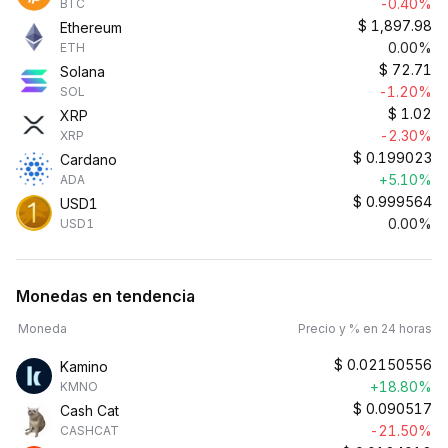
-0.40%
BTC
$
1,897.98
Ethereum
0.00%
ETH
$
72.71
Solana
-1.20%
SOL
$
1.02
XRP
-2.30%
XRP
$
0.199023
Cardano
+5.10%
ADA
$
0.999564
USD1
0.00%
USD1
Monedas en tendencia
Moneda
Precio y % en 24 horas
$
0.02150556
Kamino
+18.80%
KMNO
$
0.090517
Cash Cat
-21.50%
CASHCAT