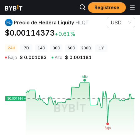
Regístrese
Precios de Criptomonedas
Precio de Hedera Liquity HLQT
Precio de Hedera Liquity
HLQT
USD
$0.00114373
+0.61%
24H
7D
14D
30D
60D
200D
1Y
Bajo
$
0.001083
Alto
$
0.001181