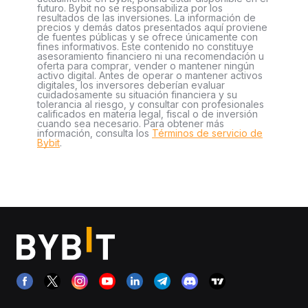
futuro. Bybit no se responsabiliza por los
resultados de las inversiones. La información de
precios y demás datos presentados aquí proviene
de fuentes públicas y se ofrece únicamente con
fines informativos. Este contenido no constituye
asesoramiento financiero ni una recomendación u
oferta para comprar, vender o mantener ningún
activo digital. Antes de operar o mantener activos
digitales, los inversores deberían evaluar
cuidadosamente su situación financiera y su
tolerancia al riesgo, y consultar con profesionales
calificados en materia legal, fiscal o de inversión
cuando sea necesario. Para obtener más
información, consulta los
Términos de servicio de
Bybit
.