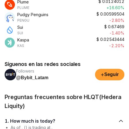
$
0.0124012
Plume
+16.60%
PLUME
$
0.00599504
Pudgy Penguins
-2.80%
PENGU
$
0.67469
Sui
-1.40%
SUI
$
0.02543444
Kaspa
-2.20%
KAS
Síguenos en las redes sociales
Followers
+
Seguir
@Bybit_Latam
Preguntas frecuentes sobre HLQT(Hedera
Liquity)
1. How much is today?
As of , () is trading at .