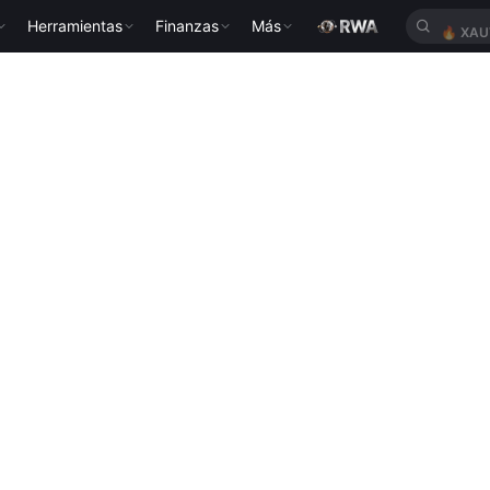
Herramientas
Finanzas
Más
🔥
XAU