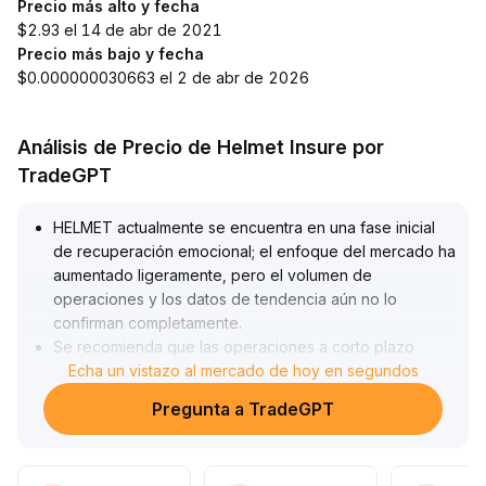
Precio más alto y fecha
$2.93 el 14 de abr de 2021
Precio más bajo y fecha
$0.000000030663 el 2 de abr de 2026
Análisis de Precio de Helmet Insure por
TradeGPT
HELMET actualmente se encuentra en una fase inicial
de recuperación emocional; el enfoque del mercado ha
aumentado ligeramente, pero el volumen de
operaciones y los datos de tendencia aún no lo
confirman completamente
.
Se recomienda que las operaciones a corto plazo
mantengan un estricto control de posiciones, prestando
Echa un vistazo al mercado de hoy en segundos
atención al soporte en el rango de $0
.
Pregunta a TradeGPT
12—$0
.
15, probando disposiciones de manera cautelosa ante
retrocesos y estableciendo stop-loss
.