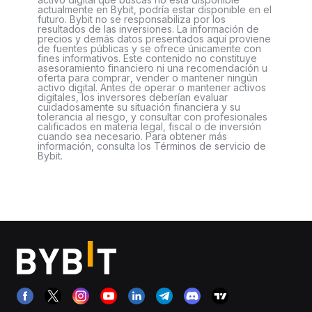
actualmente en Bybit, podría estar disponible en el
futuro. Bybit no se responsabiliza por los
resultados de las inversiones. La información de
precios y demás datos presentados aquí proviene
de fuentes públicas y se ofrece únicamente con
fines informativos. Este contenido no constituye
asesoramiento financiero ni una recomendación u
oferta para comprar, vender o mantener ningún
activo digital. Antes de operar o mantener activos
digitales, los inversores deberían evaluar
cuidadosamente su situación financiera y su
tolerancia al riesgo, y consultar con profesionales
calificados en materia legal, fiscal o de inversión
cuando sea necesario. Para obtener más
información, consulta los Términos de servicio de
Bybit.