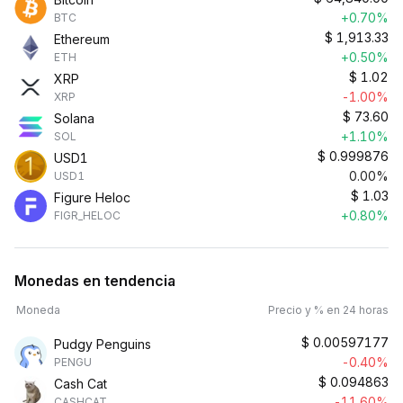
+0.70%
BTC
$
1,913.33
Ethereum
+0.50%
ETH
$
1.02
XRP
-1.00%
XRP
$
73.60
Solana
+1.10%
SOL
$
0.999876
USD1
0.00%
USD1
$
1.03
Figure Heloc
+0.80%
FIGR_HELOC
Monedas en tendencia
Moneda
Precio y % en 24 horas
$
0.00597177
Pudgy Penguins
-0.40%
PENGU
$
0.094863
Cash Cat
-11.60%
CASHCAT