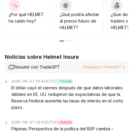
Los fondos de medio plazo deben esperar una
confirmación sostenida del volumen de negociación y
un canal alcista más claro antes de incrementar
¿Por qué HELMET
¿Qué podría afectar
¿Qué dicen
posiciones, evitando una sobreexposición anticipada
ha caído hoy?
al precio futuro de
traders so
provocada por el optimismo a corto plazo y
HELMET?
HELMET?
minimizando el riesgo de retrocesos
.
La estrategia general debe ser defensiva, con enfoque
en el control de riesgos
.
Noticias sobre Helmet Insure
Resumir con TradeGPT
Pregunta a TradeGPT
2026-08-07 19:45
(UTC)
Alcista
El dólar cayó el viernes después de que datos laborales
débiles en EE. UU. redujeron las expectativas de que la
Reserva Federal aumente las tasas de interés en el corto
plazo.
2026-08-07 19:42
(UTC)
Bajista
Filipinas: Perspectiva de la política del BSP cambia –