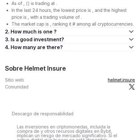
As of , () is trading at .
In the last 24 hours, the lowest price is , and the highest
price is , with a trading volume of .
The market cap is , ranking it # among all cryptocurrencies.
2. How much is one ?
3. Is a good investment?
4. How many are there?
Sobre Helmet Insure
Sitio web
helmet.insure
Comunidad
Descargo de responsabilidad
Las inversiones en criptomonedas, incluida la
compra de y otros recursos digitales en Bybit,
implican un riesgo de mercado significativo. Si el
activo digital que buscas no está disponible