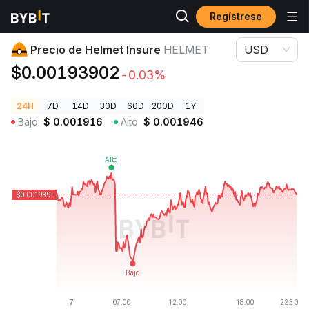
Regístrese
Precios de Criptomonedas
Precio de Helmet Insure HELMET
Precio de Helmet Insure
HELMET
USD
$0.00193902
-0.03%
24H
7D
14D
30D
60D
200D
1Y
Bajo
$
0.001916
Alto
$
0.001946