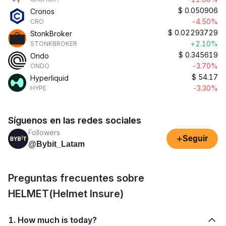
$
0.050906
Cronos
-4.50%
CRO
$
0.02293729
StonkBroker
+2.10%
STONKBROKER
$
0.345619
Ondo
-3.70%
ONDO
$
54.17
Hyperliquid
-3.30%
HYPE
Síguenos en las redes sociales
Followers
+
Seguir
@Bybit_Latam
Preguntas frecuentes sobre
HELMET(Helmet Insure)
1. How much is today?