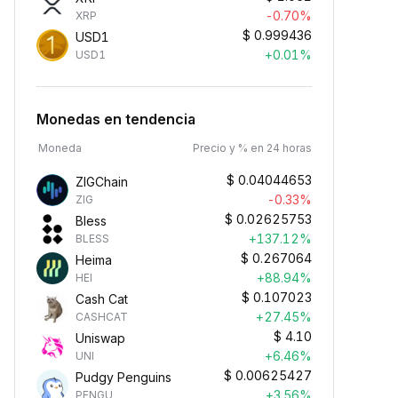
-0.70%
XRP
$
0.999436
USD1
+0.01%
USD1
Monedas en tendencia
Moneda
Precio y % en 24 horas
$
0.04044653
ZIGChain
-0.33%
ZIG
$
0.02625753
Bless
+137.12%
BLESS
$
0.267064
Heima
+88.94%
HEI
$
0.107023
Cash Cat
+27.45%
CASHCAT
$
4.10
Uniswap
+6.46%
UNI
$
0.00625427
Pudgy Penguins
+3.56%
PENGU