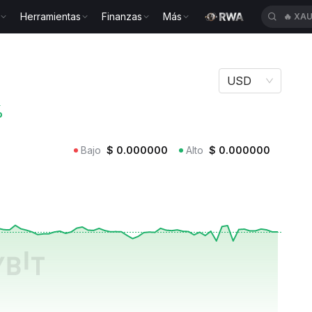
Herramientas
Finanzas
Más
🔥
XAU
 HS
USD
%
Bajo
$
0.000000
Alto
$
0.000000