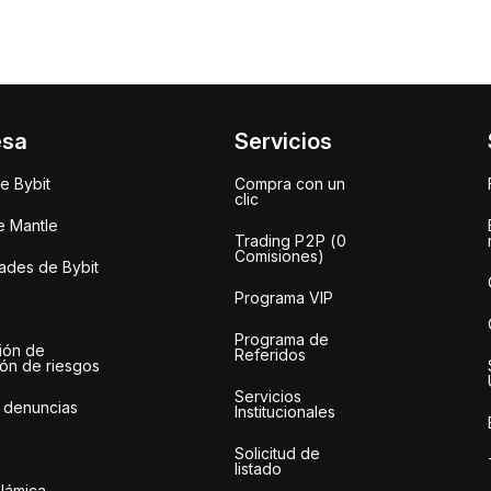
esa
Servicios
e Bybit
Compra con un
clic
e Mantle
Trading P2P (0
Comisiones)
des de Bybit
Programa VIP
Programa de
ión de
Referidos
ión de riesgos
Servicios
 denuncias
Institucionales
Solicitud de
listado
slámica