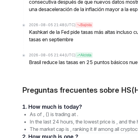
consecutiva después de que nuevos datos mostr
una desaceleración de la inflación mayor a la es
2026-08-05 21:48
(UTC)
Bajista
Kashkari de la Fed pide tasas más altas incluso 
tasas en septiembre
2026-08-05 21:44
(UTC)
Alcista
Brasil reduce las tasas en 25 puntos básicos nu
Preguntas frecuentes sobre HS(
1. How much is today?
As of , () is trading at .
In the last 24 hours, the lowest price is , and the 
The market cap is , ranking it # among all cryptoc
2. How much is one ?