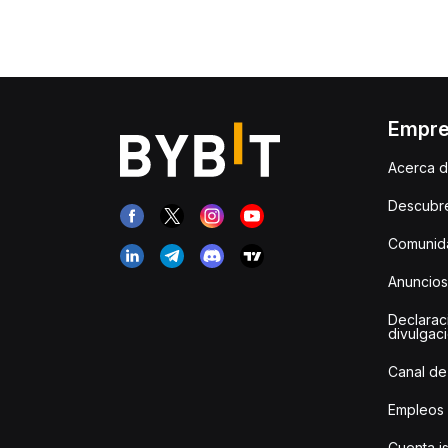
Empr
Acerca d
Descubr
Comunida
Anuncios
Declarac
divulgac
Canal de
Empleos
Cuenta i