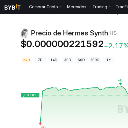
Comprar Cripto
Mercados
Trading
TradFi
Precios de Criptomonedas
Precio de Hermes Synth
Precio de Hermes Synth
HS
$0.000000221592
+2.17
24H
7D
14D
30D
60D
200D
1Y