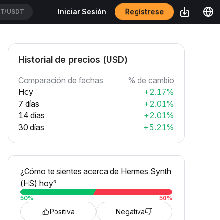
Regístrese
Iniciar Sesión
T/USDT
Historial de precios (USD)
Comparación de fechas
% de cambio
Hoy
+2.17%
7 días
+2.01%
14 días
+2.01%
30 días
+5.21%
¿Cómo te sientes acerca de Hermes Synth
(HS) hoy?
50
%
50
%
Positiva
Negativa