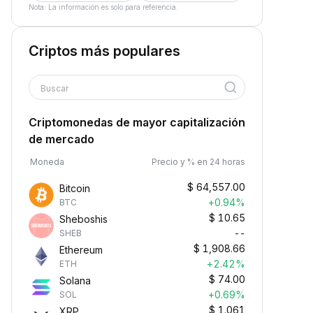
Nota: La información es solo para referencia.
Criptos más populares
Buscar
Criptomonedas de mayor capitalización
de mercado
Moneda
Precio y % en 24 horas
$
64,557.00
Bitcoin
+0.94%
BTC
$
10.65
Sheboshis
--
SHEB
$
1,908.66
Ethereum
+2.42%
ETH
$
74.00
Solana
+0.69%
SOL
$
1.061
XRP