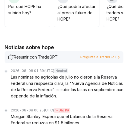
cae por debajo de $0
.
Por qué HOPE ha
¿Qué podría afectar
¿Qué dicen
056, realizar una venta rápida para limitar pérdidas
.
subido hoy?
al precio futuro de
traders so
Evite perseguir precios altos y fortalezca la gestión de
HOPE?
HOPE?
posiciones y riesgos
.
Noticias sobre hope
Resumir con TradeGPT
Pregunta a TradeGPT
2026-08-08 01:39
(UTC)
Neutral
Las nóminas no agrícolas de julio no dieron a la Reserva
Federal una respuesta clara; la "Nueva Agencia de Noticias
de la Reserva Federal": si subir las tasas en septiembre aún
depende de la inflación.
2026-08-08 00:25
(UTC)
Bajista
Morgan Stanley: Espera que el balance de la Reserva
Federal se reduzca en $1.5 billones