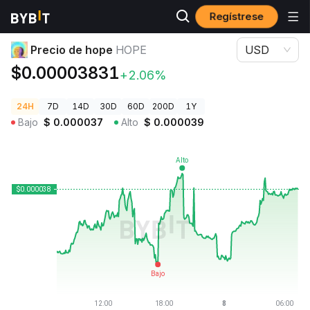
Regístrese
Precios de Criptomonedas
Precio de hope HOPE
Precio de hope
HOPE
USD
$0.00003831
+2.06%
24H
7D
14D
30D
60D
200D
1Y
Bajo
$
0.000037
Alto
$
0.000039