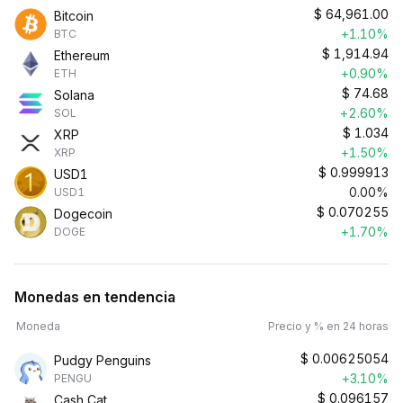
$
64,961.00
Bitcoin
+1.10%
BTC
$
1,914.94
Ethereum
+0.90%
ETH
$
74.68
Solana
+2.60%
SOL
$
1.034
XRP
+1.50%
XRP
$
0.999913
USD1
0.00%
USD1
$
0.070255
Dogecoin
+1.70%
DOGE
Monedas en tendencia
Moneda
Precio y % en 24 horas
$
0.00625054
Pudgy Penguins
+3.10%
PENGU
$
0.096157
Cash Cat