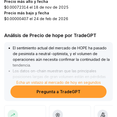
Precio más alto y fecha
$0.00072314 el 18 de nov de 2025
Precio más bajo y fecha
$0.00000407 el 24 de feb de 2026
Análisis de Precio de hope por TradeGPT
El sentimiento actual del mercado de HOPE ha pasado
de pesimista a neutral-optimista, y el volumen de
operaciones aún necesita confirmar la continuidad de la
tendencia
.
Los datos on-chain muestran que las principales
posiciones largas de gran volumen están en pérdidas
no realizadas; si se producen reducciones de
Echa un vistazo al mercado de hoy en segundos
posiciones, aumentará el riesgo de volatilidad a corto
Pregunta a TradeGPT
plazo
.
Recomendación estratégica: a medio y largo plazo,
entrar gradualmente después de que el precio supere
el nivel clave de $0
.
065 con aumento tanto en volumen como en precio; si