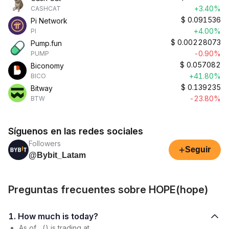
+3.40%
CASHCAT
$
0.091536
Pi Network
+4.00%
PI
$
0.00228073
Pump.fun
-0.90%
PUMP
$
0.057082
Biconomy
+41.80%
BICO
$
0.139235
Bitway
-23.80%
BTW
Síguenos en las redes sociales
Followers
+
Seguir
@Bybit_Latam
Preguntas frecuentes sobre HOPE(hope)
1. How much is today?
As of , () is trading at .