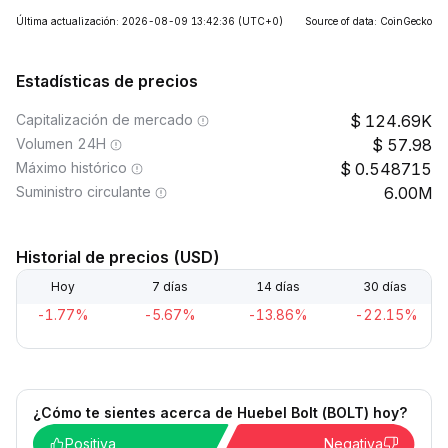
Última actualización: 2026-08-09 13:42:36
(UTC+0)
Source of data: CoinGecko
Estadísticas de precios
Capitalización de mercado
124.69K
Volumen 24H
57.98
Máximo histórico
0.548715
Suministro circulante
6.00M
Historial de precios (USD)
Hoy
7 días
14 días
30 días
-1.77%
-5.67%
-13.86%
-22.15%
¿Cómo te sientes acerca de Huebel Bolt (BOLT) hoy?
Positiva
Negativa