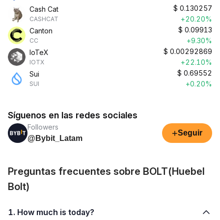
$
0.130257
Cash Cat
+20.20%
CASHCAT
$
0.09913
Canton
+9.30%
CC
$
0.00292869
IoTeX
+22.10%
IOTX
$
0.69552
Sui
+0.20%
SUI
Síguenos en las redes sociales
Followers
+
Seguir
@Bybit_Latam
Preguntas frecuentes sobre BOLT(Huebel
Bolt)
1. How much is today?