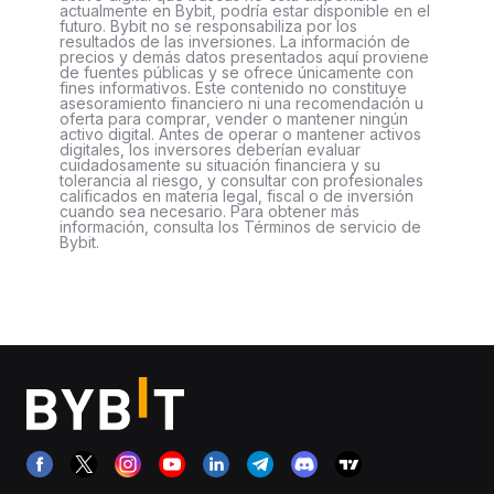
actualmente en Bybit, podría estar disponible en el
futuro. Bybit no se responsabiliza por los
resultados de las inversiones. La información de
precios y demás datos presentados aquí proviene
de fuentes públicas y se ofrece únicamente con
fines informativos. Este contenido no constituye
asesoramiento financiero ni una recomendación u
oferta para comprar, vender o mantener ningún
activo digital. Antes de operar o mantener activos
digitales, los inversores deberían evaluar
cuidadosamente su situación financiera y su
tolerancia al riesgo, y consultar con profesionales
calificados en materia legal, fiscal o de inversión
cuando sea necesario. Para obtener más
información, consulta los Términos de servicio de
Bybit.