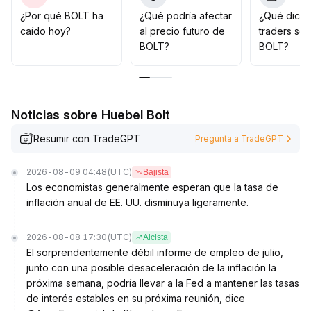
mayor volatilidad a corto plazo
.
¿Por qué BOLT ha
¿Qué podría afectar
¿Qué dicen
caído hoy?
al precio futuro de
traders so
BOLT?
BOLT?
Noticias sobre Huebel Bolt
Resumir con TradeGPT
Pregunta a TradeGPT
2026-08-09 04:48
(UTC)
Bajista
Los economistas generalmente esperan que la tasa de
inflación anual de EE. UU. disminuya ligeramente.
2026-08-08 17:30
(UTC)
Alcista
El sorprendentemente débil informe de empleo de julio,
junto con una posible desaceleración de la inflación la
próxima semana, podría llevar a la Fed a mantener las tasas
de interés estables en su próxima reunión, dice