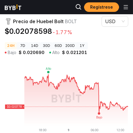
Regístrese
Precios de Criptomonedas
Precio de Huebel Bolt BOLT
Precio de Huebel Bolt
BOLT
USD
$0.02078598
-1.77%
24H
7D
14D
30D
60D
200D
1Y
Bajo
$
0.020690
Alto
$
0.021201