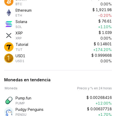
0.00%
BTC
$
1,921.98
Ethereum
-0.20%
ETH
$
76.61
Solana
+1.10%
SOL
$
1.039
XRP
0.00%
XRP
$
0.14801
Tutorial
+174.20%
TUT
$
0.999668
USD1
0.00%
USD1
Monedas en tendencia
Moneda
Precio y % en 24 horas
$
0.00268416
Pump.fun
+12.00%
PUMP
$
0.00637718
Pudgy Penguins
+1.70%
PENGU