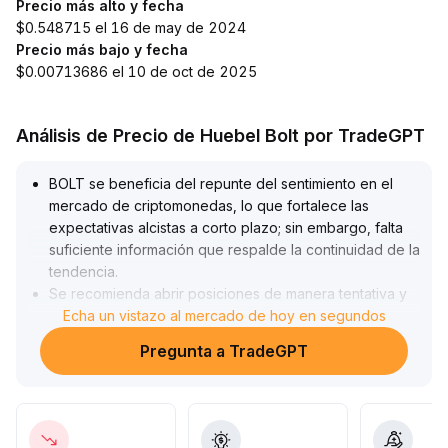
Precio más alto y fecha
$0.548715 el 16 de may de 2024
Precio más bajo y fecha
$0.00713686 el 10 de oct de 2025
Análisis de Precio de Huebel Bolt por TradeGPT
BOLT se beneficia del repunte del sentimiento en el
mercado de criptomonedas, lo que fortalece las
expectativas alcistas a corto plazo; sin embargo, falta
suficiente información que respalde la continuidad de la
tendencia
.
Se recomienda abrir posiciones de manera tentativa y
por lotes solo después de que el precio supere la
Echa un vistazo al mercado de hoy en segundos
marca de 0,018 USD con confirmación de volumen
.
Pregunta a TradeGPT
Si el nivel bajo del rango de 0,014 USD se pierde, se
debe tomar ganancias o cortar pérdidas de forma
decidida, controlando estrictamente la posición
.
Espere mayor claridad en los gráficos y fundamentales,
y prevenga el riesgo de retroceso causado por una