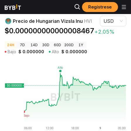
Regístrese
Precios de Criptomonedas
Precio de Hungarian Vizsla Inu HVI
Precio de Hungarian Vizsla Inu
HVI
USD
$0.000000000000008467
+2.05%
24H
7D
14D
30D
60D
200D
1Y
Bajo
$
0.000000
Alto
$
0.000000