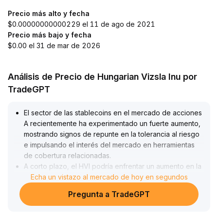
Precio más alto y fecha
$0.00000000000229 el 11 de ago de 2021
Precio más bajo y fecha
$0.00 el 31 de mar de 2026
Análisis de Precio de Hungarian Vizsla Inu por
TradeGPT
El sector de las stablecoins en el mercado de acciones
A recientemente ha experimentado un fuerte aumento,
mostrando signos de repunte en la tolerancia al riesgo
e impulsando el interés del mercado en herramientas
de cobertura relacionadas
.
A corto plazo, el HVI podría enfrentar un aumento en la
volatilidad debido a la mejora de la liquidez, por lo que
Echa un vistazo al mercado de hoy en segundos
es necesario estar atentos a las fluctuaciones a corto
Pregunta a TradeGPT
plazo
.
A largo plazo, la expansión del ecosistema de