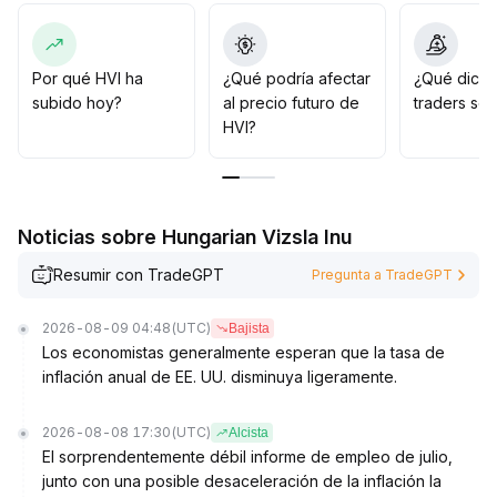
stablecoins sienta las bases para el crecimiento de
fondos en cadena, consolidando la posición del HVI,
que puede mantener un crecimiento estable a través
de comisiones y la innovación en derivados
.
Por qué HVI ha
¿Qué podría afectar
¿Qué dicen
Se recomienda seguir de cerca la profundidad de
subido hoy?
al precio futuro de
traders so
negociación de stablecoins y los cambios en el
HVI?
sentimiento del mercado para detectar oportunidades
de inversión
.
Noticias sobre Hungarian Vizsla Inu
Resumir con TradeGPT
Pregunta a TradeGPT
2026-08-09 04:48
(UTC)
Bajista
Los economistas generalmente esperan que la tasa de
inflación anual de EE. UU. disminuya ligeramente.
2026-08-08 17:30
(UTC)
Alcista
El sorprendentemente débil informe de empleo de julio,
junto con una posible desaceleración de la inflación la