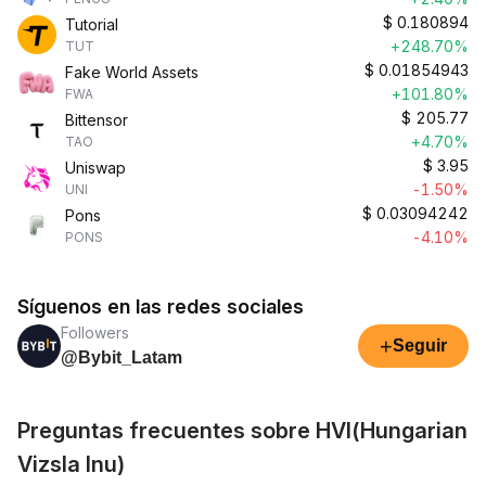
$
0.180894
Tutorial
+248.70%
TUT
$
0.01854943
Fake World Assets
+101.80%
FWA
$
205.77
Bittensor
+4.70%
TAO
$
3.95
Uniswap
-1.50%
UNI
$
0.03094242
Pons
-4.10%
PONS
Síguenos en las redes sociales
Followers
+
Seguir
@Bybit_Latam
Preguntas frecuentes sobre HVI(Hungarian
Vizsla Inu)