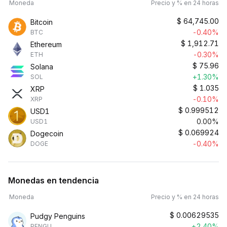
Moneda
Precio y % en 24 horas
$
64,745.00
Bitcoin
-0.40%
BTC
$
1,912.71
Ethereum
-0.30%
ETH
$
75.96
Solana
+1.30%
SOL
$
1.035
XRP
-0.10%
XRP
$
0.999512
USD1
0.00%
USD1
$
0.069924
Dogecoin
-0.40%
DOGE
Monedas en tendencia
Moneda
Precio y % en 24 horas
$
0.00629535
Pudgy Penguins
+2.40%
PENGU