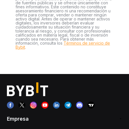
de fuentes públicas y se ofrece únicamente con
fines informativos. Este contenido no constituye
asesoramiento financiero ni una recomendación u
oferta para comprar, vender o mantener ningún
activo digital. Antes de operar o mantener activos
digitales, los inversores deberían evaluar
cuidadosamente su situación financiera y su
tolerancia al riesgo, y consultar con profesionales
calificados en materia legal, fiscal o de inversión
cuando sea necesario. Para obtener más
información, consulta los
Términos de servicio de
Bybit
.
Empresa