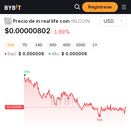
Regístrese
Precios de Criptomonedas
Precio de in real life coin IRLCOIN
Precio de in real life coin
IRLCOIN
USD
$0.00000802
-1.89%
24H
7D
14D
30D
60D
200D
1Y
Bajo
$
0.000008
Alto
$
0.000008