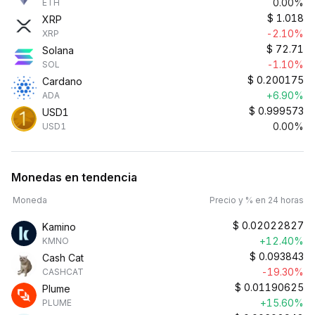
0.00%
ETH
$
1.018
XRP
-2.10%
XRP
$
72.71
Solana
-1.10%
SOL
$
0.200175
Cardano
+6.90%
ADA
$
0.999573
USD1
0.00%
USD1
Monedas en tendencia
Moneda
Precio y % en 24 horas
$
0.02022827
Kamino
+12.40%
KMNO
$
0.093843
Cash Cat
-19.30%
CASHCAT
$
0.01190625
Plume
+15.60%
PLUME