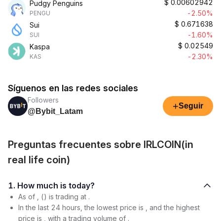
$
0.00602942
Pudgy Penguins
-2.50%
PENGU
$
0.671638
Sui
-1.60%
SUI
$
0.02549
Kaspa
-2.30%
KAS
Síguenos en las redes sociales
Followers
+
Seguir
@Bybit_Latam
Preguntas frecuentes sobre IRLCOIN(in
real life coin)
1. How much is today?
As of , () is trading at .
In the last 24 hours, the lowest price is , and the highest
price is , with a trading volume of .