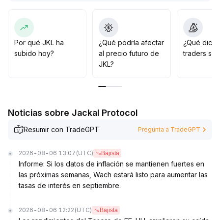
alta volatilidad, por lo que se recomienda estar atentos
a falsos rompimientos y rápidas caídas
.
Se aconseja a los inversores vigilar estrictamente la
distribución de órdenes entre el soporte de 3,10 y la
Por qué JKL ha
¿Qué podría afectar
¿Qué dicen
resistencia de 3,36, ajustando dinámicamente la
subido hoy?
al precio futuro de
traders so
proporción de posiciones y priorizando el control de
JKL?
retrocesos y la gestión del riesgo de liquidez como
principios operativos fundamentales
.
Noticias sobre Jackal Protocol
Resumir con TradeGPT
Pregunta a TradeGPT
2026-08-06 13:07
(UTC)
Bajista
Informe: Si los datos de inflación se mantienen fuertes en
las próximas semanas, Wach estará listo para aumentar las
tasas de interés en septiembre.
2026-08-06 12:22
(UTC)
Bajista