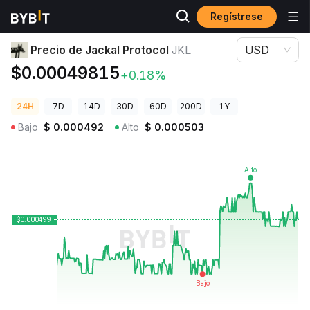
Regístrese
Precios de Criptomonedas
Precio de Jackal Protocol JKL
Precio de Jackal Protocol
JKL
USD
$0.00049815
+0.18%
24H
7D
14D
30D
60D
200D
1Y
Bajo
$
0.000492
Alto
$
0.000503