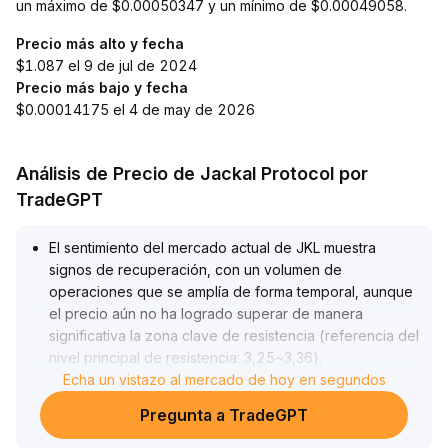
un máximo de $0.00050347 y un mínimo de $0.00049058.
Precio más alto y fecha
$1.087 el 9 de jul de 2024
Precio más bajo y fecha
$0.00014175 el 4 de may de 2026
Análisis de Precio de Jackal Protocol por
TradeGPT
El sentimiento del mercado actual de JKL muestra
signos de recuperación, con un volumen de
operaciones que se amplía de forma temporal, aunque
el precio aún no ha logrado superar de manera
significativa la zona clave de resistencia (referencia del
nivel principal de resistencia: 3,25~3,36)
.
La sostenibilidad al alza está por confirmar
Echa un vistazo al mercado de hoy en segundos
.
En el corto plazo, la liquidez es limitada y las órdenes
Pregunta a TradeGPT
están concentradas en el libro de órdenes; cualquier
aumento repentino en el volumen podría provocar una