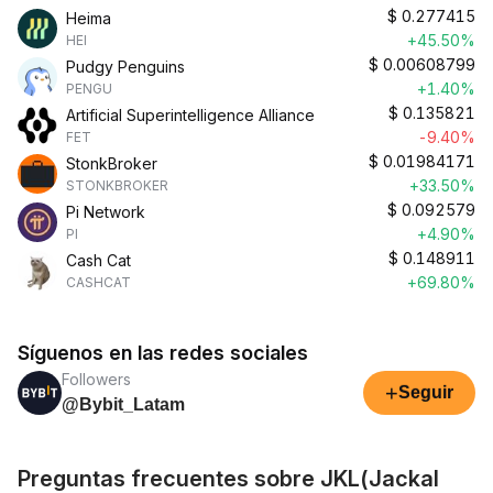
$
0.277415
Heima
+45.50%
HEI
$
0.00608799
Pudgy Penguins
+1.40%
PENGU
$
0.135821
Artificial Superintelligence Alliance
-9.40%
FET
$
0.01984171
StonkBroker
+33.50%
STONKBROKER
$
0.092579
Pi Network
+4.90%
PI
$
0.148911
Cash Cat
+69.80%
CASHCAT
Síguenos en las redes sociales
Followers
+
Seguir
@Bybit_Latam
Preguntas frecuentes sobre JKL(Jackal