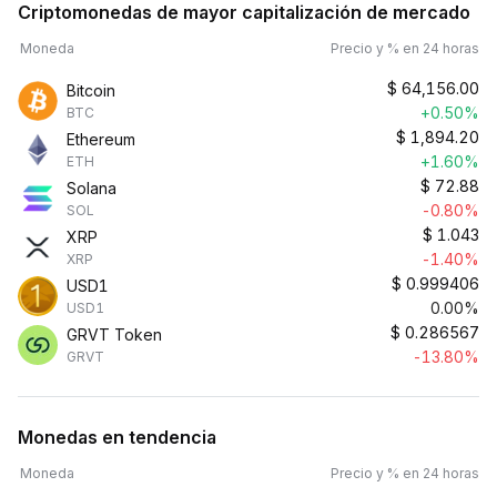
Criptomonedas de mayor capitalización de mercado
Moneda
Precio y % en 24 horas
$
64,156.00
Bitcoin
+0.50%
BTC
$
1,894.20
Ethereum
+1.60%
ETH
$
72.88
Solana
-0.80%
SOL
$
1.043
XRP
-1.40%
XRP
$
0.999406
USD1
0.00%
USD1
$
0.286567
GRVT Token
-13.80%
GRVT
Monedas en tendencia
Moneda
Precio y % en 24 horas