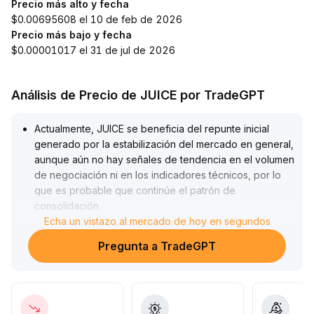
Precio más alto y fecha
$0.00695608 el 10 de feb de 2026
Precio más bajo y fecha
$0.00001017 el 31 de jul de 2026
Análisis de Precio de JUICE por TradeGPT
Actualmente, JUICE se beneficia del repunte inicial
generado por la estabilización del mercado en general,
aunque aún no hay señales de tendencia en el volumen
de negociación ni en los indicadores técnicos, por lo
que es probable que continúe el patrón de
consolidación
.
A corto plazo, se recomienda mantener una actitud de
Echa un vistazo al mercado de hoy en segundos
observación, prestando especial atención al
Pregunta a TradeGPT
rompimiento de la resistencia o soporte en el rango de
0,23–0,25 dólares; tras una ruptura hacia abajo o hacia
arriba, se pueden considerar operaciones en la
dirección de la tendencia
.
La dirección de mediano y largo plazo aún requiere