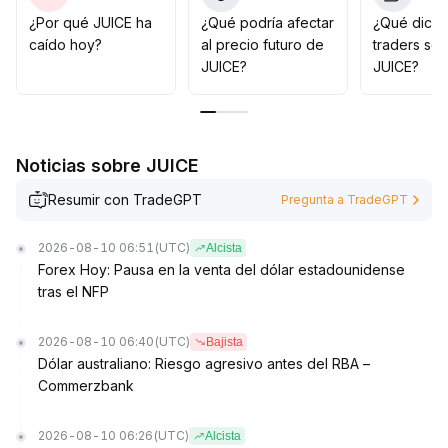
validación de datos sobre la actividad en cadena y
¿Por qué JUICE ha
¿Qué podría afectar
¿Qué dicen
avances sustanciales en el ecosistema, por lo que se
caído hoy?
al precio futuro de
traders so
desaconseja seguir la tendencia alcista ciegamente
.
JUICE?
JUICE?
Se recomienda mantener una asignación prudente y
ajustar dinámicamente la posición para manejar el
riesgo de volatilidad potencial
.
Noticias sobre JUICE
Resumir con TradeGPT
Pregunta a TradeGPT
2026-08-10 06:51
(UTC)
Alcista
Forex Hoy: Pausa en la venta del dólar estadounidense
tras el NFP
2026-08-10 06:40
(UTC)
Bajista
Dólar australiano: Riesgo agresivo antes del RBA –
Commerzbank
2026-08-10 06:26
(UTC)
Alcista