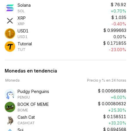
$
76.92
Solana
+0.70%
SOL
$
1.035
XRP
-0.40%
XRP
$
0.999663
USD1
0.00%
USD1
$
0.171855
Tutorial
-23.00%
TUT
Monedas en tendencia
Moneda
Precio y % en 24 horas
$
0.00666898
Pudgy Penguins
+6.00%
PENGU
$
0.00080632
BOOK OF MEME
+25.30%
BOME
$
0.158511
Cash Cat
+33.20%
CASHCAT
$
0.694568
Sui