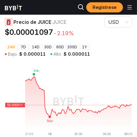
Regístrese
Precios de Criptomonedas
Precio de JUICE JUICE
Precio de JUICE
JUICE
USD
$0.00001097
-2.19%
24H
7D
14D
30D
60D
200D
1Y
Bajo
$
0.000011
Alto
$
0.000011