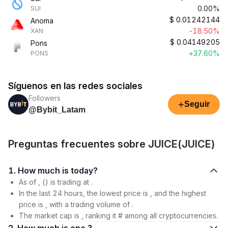
0.00%
SUI
$
0.01242144
Anoma
-18.50%
XAN
$
0.04149205
Pons
+37.60%
PONS
Síguenos en las redes sociales
Followers
+
Seguir
@Bybit_Latam
Preguntas frecuentes sobre JUICE(JUICE)
1. How much is today?
As of , () is trading at .
In the last 24 hours, the lowest price is , and the highest
price is , with a trading volume of .
The market cap is , ranking it # among all cryptocurrencies.