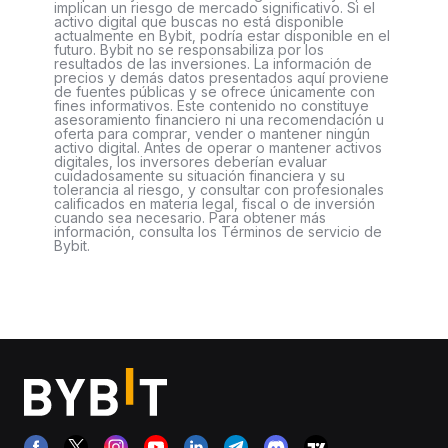
implican un riesgo de mercado significativo. Si el
activo digital que buscas no está disponible
actualmente en Bybit, podría estar disponible en el
futuro. Bybit no se responsabiliza por los
resultados de las inversiones. La información de
precios y demás datos presentados aquí proviene
de fuentes públicas y se ofrece únicamente con
fines informativos. Este contenido no constituye
asesoramiento financiero ni una recomendación u
oferta para comprar, vender o mantener ningún
activo digital. Antes de operar o mantener activos
digitales, los inversores deberían evaluar
cuidadosamente su situación financiera y su
tolerancia al riesgo, y consultar con profesionales
calificados en materia legal, fiscal o de inversión
cuando sea necesario. Para obtener más
información, consulta los Términos de servicio de
Bybit.