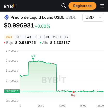
Regístrese
Precios de Criptomonedas
Precio de Liquid Loans USDL USDL
Precio de Liquid Loans USDL
USDL
USD
$0.996931
+0.08%
24H
7D
14D
30D
60D
200D
1Y
Bajo
$
0.986726
Alto
$
1.302137