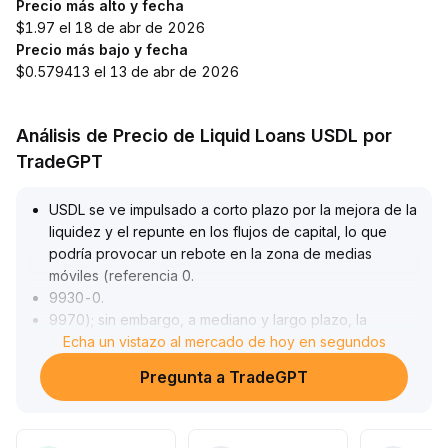
Precio más alto y fecha
$1.97 el 18 de abr de 2026
Precio más bajo y fecha
$0.579413 el 13 de abr de 2026
Análisis de Precio de Liquid Loans USDL por
TradeGPT
USDL se ve impulsado a corto plazo por la mejora de la
liquidez y el repunte en los flujos de capital, lo que
podría provocar un rebote en la zona de medias
móviles (referencia 0
.
9930-0
.
9970); sin embargo, a mediano y largo plazo, la
presión vendedora de los grandes participantes y las
Echa un vistazo al mercado de hoy en segundos
ventas en niveles altos aún persisten, limitando la
Pregunta a TradeGPT
sostenibilidad del alza de precios, con el riesgo de
volver a caer por debajo de 0
.
9900 en el futuro
.