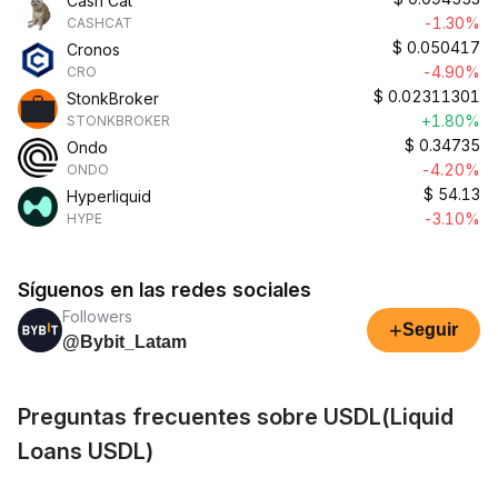
Cash Cat
-1.30%
CASHCAT
$
0.050417
Cronos
-4.90%
CRO
$
0.02311301
StonkBroker
+1.80%
STONKBROKER
$
0.34735
Ondo
-4.20%
ONDO
$
54.13
Hyperliquid
-3.10%
HYPE
Síguenos en las redes sociales
Followers
+
Seguir
@Bybit_Latam
Preguntas frecuentes sobre USDL(Liquid
Loans USDL)