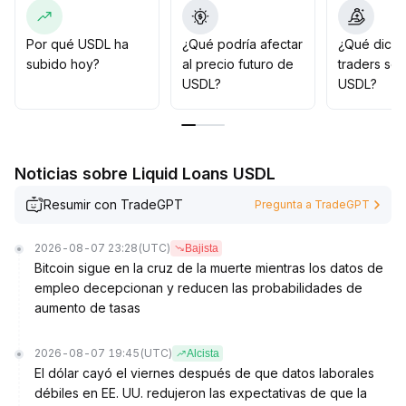
Se recomienda participar moderadamente en el rebote
a corto plazo, con toma de utilidades cerca de 0
.
9970; a mediano y largo plazo, se debe actuar con
Por qué USDL ha
¿Qué podría afectar
¿Qué dicen
cautela y controlar estrictamente la exposición general
subido hoy?
al precio futuro de
traders so
al riesgo y la proporción de posiciones
.
USDL?
USDL?
Noticias sobre Liquid Loans USDL
Resumir con TradeGPT
Pregunta a TradeGPT
2026-08-07 23:28
(UTC)
Bajista
Bitcoin sigue en la cruz de la muerte mientras los datos de
empleo decepcionan y reducen las probabilidades de
aumento de tasas
2026-08-07 19:45
(UTC)
Alcista
El dólar cayó el viernes después de que datos laborales
débiles en EE. UU. redujeron las expectativas de que la