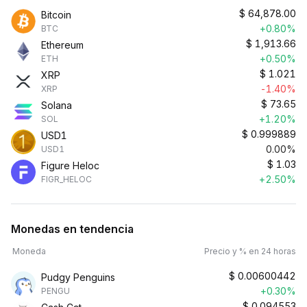
$
64,878.00
Bitcoin
+0.80%
BTC
$
1,913.66
Ethereum
+0.50%
ETH
$
1.021
XRP
-1.40%
XRP
$
73.65
Solana
+1.20%
SOL
$
0.999889
USD1
0.00%
USD1
$
1.03
Figure Heloc
+2.50%
FIGR_HELOC
Monedas en tendencia
Moneda
Precio y % en 24 horas
$
0.00600442
Pudgy Penguins
+0.30%
PENGU
$
0.094553