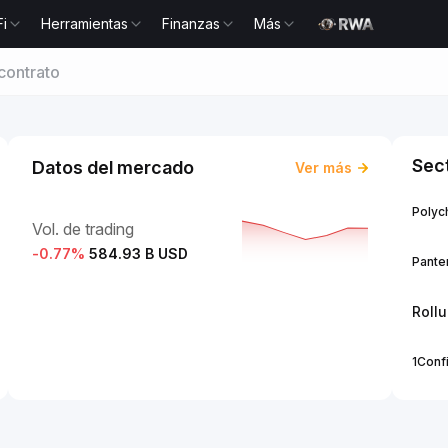
Fi
Herramientas
Finanzas
Más
contrato
Sec
Datos del mercado
Ver más
Polych
Vol. de trading
-0.77
%
584.93 B USD
Panter
Roll