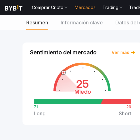
Comprar Cripto
Mercados
Trading
Trad
Resumen
Información clave
Datos del 
Sentimiento del mercado
Ver más
25
Miedo
71
29
Long
Short