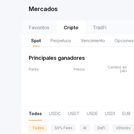
Mercados
Favoritos
Cripto
TradFi
Spot
Perpetuos
Vencimiento
Opciones
Principales ganadores
Cambio en
Pares
Precio
24H
Todos
USDC
USDT
USDE
USD1
EUR
Todos
50% Fees
AI
DeFi
xStocks