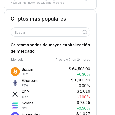
Nota: La información es solo para referencia.
Criptos más populares
Buscar
Criptomonedas de mayor capitalización
de mercado
Moneda
Precio y % en 24 horas
$
64,598.00
Bitcoin
+0.30%
BTC
$
1,908.49
Ethereum
0.00%
ETH
$
1.016
XRP
-3.00%
XRP
$
73.25
Solana
+0.50%
SOL
$
1.027
Figure Heloc