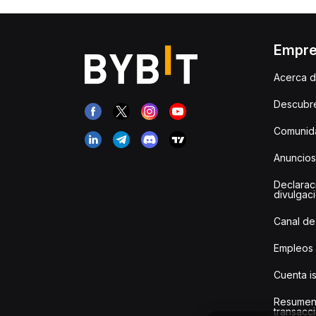
Empr
Acerca d
Descubr
Comunida
Anuncios
Declarac
divulgac
Canal de
Empleos
Cuenta i
Resumen
transacci