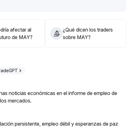
te a corto plazo, pero mantener extrema prudencia para
las posiciones y estar alerta a posibles reversiones
ría afectar al
¿Qué dicen los traders
futuro de MAY?
sobre MAY?
TradeGPT
enas noticias económicas en el informe de empleo de
a los mercados.
lación persistente, empleo débil y esperanzas de paz