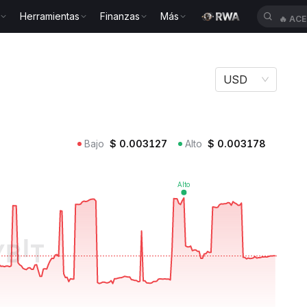
Herramientas
Finanzas
Más
🔥
ACE
Y
USD
Bajo
$
0.003127
Alto
$
0.003178