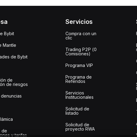
esa
Servicios
e Bybit
Compra con un
clic
e Mantle
Trading P2P (0
Comisiones)
des de Bybit
Programa VIP
Programa de
ión de
Referidos
ión de riesgos
Servicios
 denuncias
Institucionales
Solicitud de
listado
slámica
Solicitud de
proyecto RWA
 de
ones y tarifas