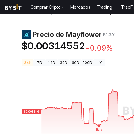
Comprar Cripto
Mercados
Trading
TradFi
Precios de Criptomonedas
Precio de Mayflower MA
Precio de Mayflower
MAY
$0.00314552
-0.09%
24H
7D
14D
30D
60D
200D
1Y