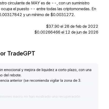
istro circulante de MAY es de --, con un suministro
ocupa el puesto -- entre todas las criptomonedas. En
 $0.00317842 y un mínimo de $0.0031272.
$37.90 el 28 de feb de 2022
$0.00266466 el 12 de jun de 2026
 por TradeGPT
 emocional y mejora de liquidez a corto plazo, con una
mo del rebote
.
encia anterior (se recomienda vigilar la zona de 3
.
misiones macro no han mostrado una recuperación
sigue siendo baja, lo que indica que la base del mercado