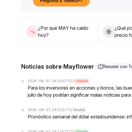
Pregunta a TradeGPT
Se recomienda aprovechar oportunidades de rebo
inversiones a largo plazo, controlar estrictamente 
emocionales y riesgos de una segunda caída
.
¿Por qué MAY ha caído
¿Qué pod
hoy?
precio 
Noticias sobre Mayflower
Resumir con 
2026-08-07 16:35
(UTC)
Bajista
Para los inversores en acciones y bonos, las bu
julio de hoy podrían significar malas noticias par
2026-08-07 16:21
(UTC)
Neutral
Pronóstico semanal del dólar estadounidense: inf
2026-08-07 16:13
(UTC)
Alcista