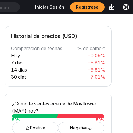
Regístrese
Iniciar Sesión
USDT
Historial de precios (USD)
Comparación de fechas
% de cambio
Hoy
-0.09%
7 días
-6.81%
14 días
-9.81%
30 días
-7.01%
¿Cómo te sientes acerca de Mayflower
(MAY) hoy?
50
%
50
%
Positiva
Negativa