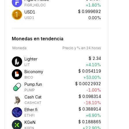
+1.80%
FIGR_HELOC
$
0.999692
USD1
0.00%
USD1
Monedas en tendencia
Moneda
Precio y % en 24 horas
$
2.34
Lighter
+4.10%
LIT
$
0.054119
Biconomy
+53.00%
BICO
$
0.0022932
Pump.fun
-1.00%
PUMP
$
0.098314
Cash Cat
-18.10%
CASHCAT
$
0.388914
Ether.fi
+6.90%
ETHFI
$
0.188865
KGeN
+22.90%
KGEN