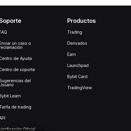
Soporte
Productos
FAQ
Trading
Enviar un caso o
Derivados
reclamación
Earn
Centro de Ayuda
Launchpad
Centro de soporte
Bybit Card
Sugerencias del
Usuario
TradingView
Bybit Learn
Tarifa de trading
API
Verificación Oficial