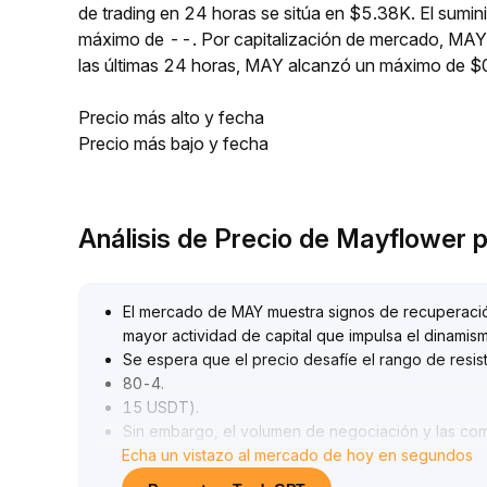
de trading en 24 horas se sitúa en $5.38K. El sumin
máximo de --. Por capitalización de mercado, MAY 
las últimas 24 horas, MAY alcanzó un máximo de
Precio más alto y fecha
Precio más bajo y fecha
Análisis de Precio de Mayflower
El mercado de MAY muestra signos de recuperación
mayor actividad de capital que impulsa el dinamis
Se espera que el precio desafíe el rango de resist
80-4
.
15 USDT)
.
Sin embargo, el volumen de negociación y las co
Echa un vistazo al mercado de hoy en segundos
significativa, y la actividad general del mercado 
alcista aún no está consolidada
.