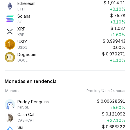
$
1,914.21
Ethereum
+0.10%
ETH
$
75.78
Solana
+3.10%
SOL
$
1.037
XRP
+1.60%
XRP
$
0.999443
USD1
0.00%
USD1
$
0.070271
Dogecoin
+1.10%
DOGE
Monedas en tendencia
Moneda
Precio y % en 24 horas
$
0.00628591
Pudgy Penguins
+5.60%
PENGU
$
0.121092
Cash Cat
+27.10%
CASHCAT
$
0.688322
Sui