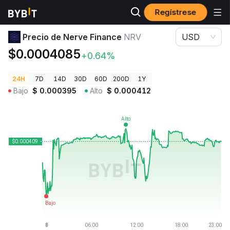
Regístrese
Precios de Criptomonedas
Precio de Nerve Finance NRV
Precio de Nerve Finance
NRV
USD
$0.0004085
+0.64%
24H
7D
14D
30D
60D
200D
1Y
Bajo
$
0.000395
Alto
$
0.000412