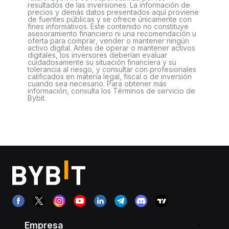
resultados de las inversiones. La información de
precios y demás datos presentados aquí proviene
de fuentes públicas y se ofrece únicamente con
fines informativos. Este contenido no constituye
asesoramiento financiero ni una recomendación u
oferta para comprar, vender o mantener ningún
activo digital. Antes de operar o mantener activos
digitales, los inversores deberían evaluar
cuidadosamente su situación financiera y su
tolerancia al riesgo, y consultar con profesionales
calificados en materia legal, fiscal o de inversión
cuando sea necesario. Para obtener más
información, consulta los Términos de servicio de
Bybit.
Empresa