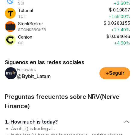
+2.60%
SUI
$
0.10897
Tutorial
+159.00%
TUT
$
0.0283155
StonkBroker
+27.40%
STONKBROKER
$
0.094646
Canton
+4.60%
CC
Síguenos en las redes sociales
Followers
+
Seguir
@Bybit_Latam
Preguntas frecuentes sobre NRV(Nerve
Finance)
1. How much is today?
As of , () is trading at .