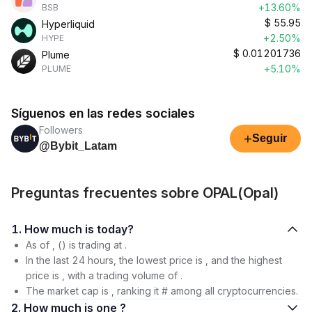
+13.60%
BSB
$
55.95
Hyperliquid
+2.50%
HYPE
$
0.01201736
Plume
+5.10%
PLUME
Síguenos en las redes sociales
Followers
+
Seguir
@Bybit_Latam
Preguntas frecuentes sobre OPAL(Opal)
1. How much is today?
As of , () is trading at .
In the last 24 hours, the lowest price is , and the highest
price is , with a trading volume of .
The market cap is , ranking it # among all cryptocurrencies.
2. How much is one ?