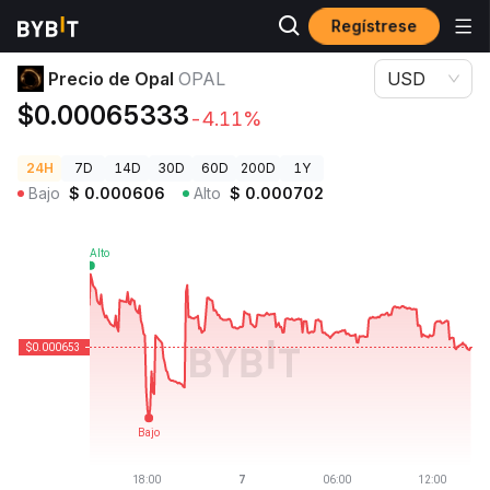
Regístrese
Precios de Criptomonedas
Precio de Opal OPAL
Precio de Opal
OPAL
USD
$0.00065333
-4.11%
24H
7D
14D
30D
60D
200D
1Y
Bajo
$
0.000606
Alto
$
0.000702