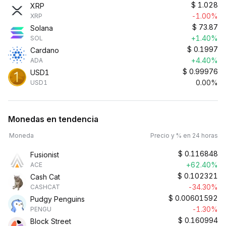
$
1.028
XRP
-1.00%
XRP
$
73.87
Solana
+1.40%
SOL
$
0.1997
Cardano
+4.40%
ADA
$
0.99976
USD1
0.00%
USD1
Monedas en tendencia
Moneda
Precio y % en 24 horas
$
0.116848
Fusionist
+62.40%
ACE
$
0.102321
Cash Cat
-34.30%
CASHCAT
$
0.00601592
Pudgy Penguins
-1.30%
PENGU
$
0.160994
Block Street