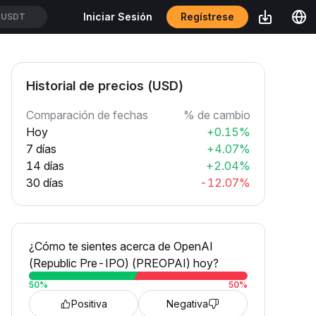
Regístrese
Iniciar Sesión
TUSDT
Historial de precios (USD)
Comparación de fechas
% de cambio
Hoy
+0.15%
7 días
+4.07%
14 días
+2.04%
30 días
-12.07%
¿Cómo te sientes acerca de OpenAI
(Republic Pre-IPO) (PREOPAI) hoy?
50
%
50
%
Positiva
Negativa