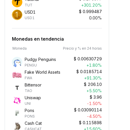
+301.20%
TUT
$
0.999487
USD1
0.00%
USD1
Monedas en tendencia
Moneda
Precio y % en 24 horas
$
0.00630729
Pudgy Penguins
+1.80%
PENGU
$
0.0185714
Fake World Assets
+91.30%
FWA
$
206.10
Bittensor
+5.50%
TAO
$
3.96
Uniswap
-1.50%
UNI
$
0.03090114
Pons
-4.50%
PONS
$
0.115898
Cash Cat
+15.60%
CASHCAT