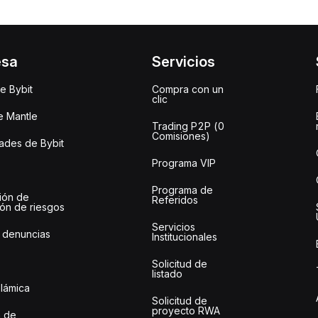
esa
Servicios
e Bybit
Compra con un
clic
e Mantle
Trading P2P (0
Comisiones)
des de Bybit
Programa VIP
Programa de
ión de
Referidos
ión de riesgos
Servicios
 denuncias
Institucionales
Solicitud de
listado
slámica
Solicitud de
proyecto RWA
 de