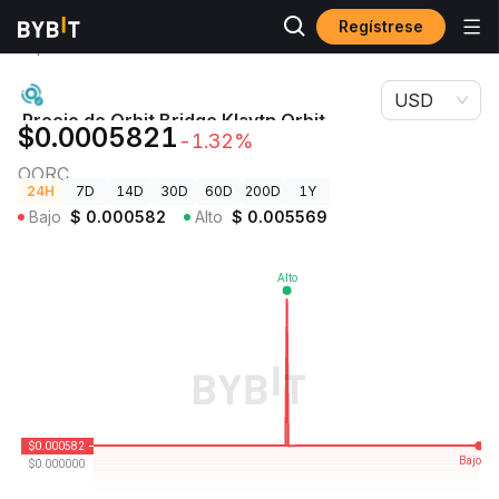
Regístrese
Precios de
Precio de Orbit Bridge Klaytn Orbit Chain
Criptomonedas
OORC
USD
Precio de Orbit Bridge Klaytn Orbit
$0.0005821
-1.32%
Chain
OORC
24H
7D
14D
30D
60D
200D
1Y
Bajo
$
0.000582
Alto
$
0.005569