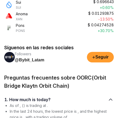
$
0.696643
Sui
+0.60%
SUI
$
0.01293875
Anoma
-13.50%
XAN
$
0.04274528
Pons
+30.70%
PONS
Síguenos en las redes sociales
Followers
+
Seguir
@Bybit_Latam
Preguntas frecuentes sobre OORC(Orbit
Bridge Klaytn Orbit Chain)
1. How much is today?
As of , () is trading at .
In the last 24 hours, the lowest price is , and the highest
price is , with a trading volume of .