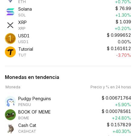
+0.70%
ETH
$
76.99
Solana
+1.30%
SOL
$
1.039
XRP
+0.20%
XRP
$
0.999652
USD1
0.00%
USD1
$
0.161612
Tutorial
-3.70%
TUT
Monedas en tendencia
Moneda
Precio y % en 24 horas
$
0.00671764
Pudgy Penguins
+5.90%
PENGU
$
0.00078561
BOOK OF MEME
+24.80%
BOME
$
0.157829
Cash Cat
+40.30%
CASHCAT