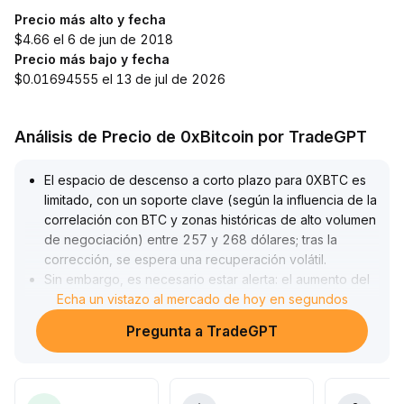
Precio más alto y fecha
$4.66 el 6 de jun de 2018
Precio más bajo y fecha
$0.01694555 el 13 de jul de 2026
Análisis de Precio de 0xBitcoin por TradeGPT
El espacio de descenso a corto plazo para 0XBTC es
limitado, con un soporte clave (según la influencia de la
correlación con BTC y zonas históricas de alto volumen
de negociación) entre 257 y 268 dólares; tras la
corrección, se espera una recuperación volátil
.
Sin embargo, es necesario estar alerta: el aumento del
apalancamiento en los mercados de derivados junto
Echa un vistazo al mercado de hoy en segundos
con la tensión de liquidez eleva el riesgo de volatilidad
Pregunta a TradeGPT
extrema
.
Si una reacción en cadena de liquidaciones provoca un
agotamiento repentino de liquidez, el precio podría
experimentar una caída profunda en poco tiempo
.