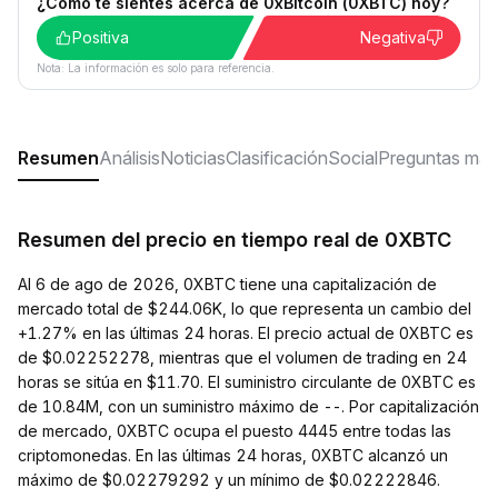
¿Cómo te sientes acerca de 0xBitcoin (0XBTC) hoy?
Positiva
Negativa
Nota: La información es solo para referencia.
Resumen
Análisis
Noticias
Clasificación
Social
Preguntas más
Resumen del precio en tiempo real de 0XBTC
Al 6 de ago de 2026, 0XBTC tiene una capitalización de
mercado total de $244.06K, lo que representa un cambio del
+1.27% en las últimas 24 horas. El precio actual de 0XBTC es
de $0.02252278, mientras que el volumen de trading en 24
horas se sitúa en $11.70. El suministro circulante de 0XBTC es
de 10.84M, con un suministro máximo de --. Por capitalización
de mercado, 0XBTC ocupa el puesto 4445 entre todas las
criptomonedas. En las últimas 24 horas, 0XBTC alcanzó un
máximo de $0.02279292 y un mínimo de $0.02222846.