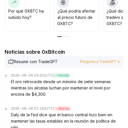
Se recomienda controlar estrictamente las posiciones,
usar la zona de soporte como línea de defensa, prestar
Por qué 0XBTC ha
¿Qué podría afectar
¿Qué dicen
atención a la evolución sincronizada de la volatilidad y
subido hoy?
al precio futuro de
traders so
el volumen negociado, evitar perseguir precios y
0XBTC?
0XBTC?
protegerse ante riesgos de liquidación forzosa en
condiciones extremas
.
Noticias sobre 0xBitcoin
Resumir con TradeGPT
Pregunta a TradeGPT
2026-08-06 04:20
(UTC)
Alcista
El oro retrocede desde un máximo de siete semanas
mientras los alcistas luchan por mantener el nivel por
encima de $4,300.
2026-08-06 01:18
(UTC)
Bajista
Daly de la Fed dice que el banco central hizo bien en
mantener las tasas estables en la reunión de política de
julio