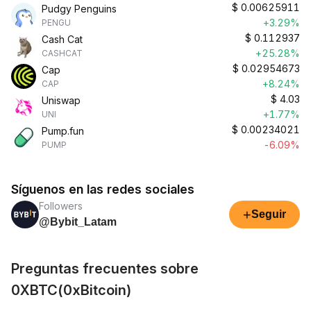
$
0.00625911
Pudgy Penguins
+3.29%
PENGU
$
0.112937
Cash Cat
+25.28%
CASHCAT
$
0.02954673
Cap
+8.24%
CAP
$
4.03
Uniswap
+1.77%
UNI
$
0.00234021
Pump.fun
-6.09%
PUMP
Síguenos en las redes sociales
Followers
+
Seguir
@Bybit_Latam
Preguntas frecuentes sobre
0XBTC(0xBitcoin)