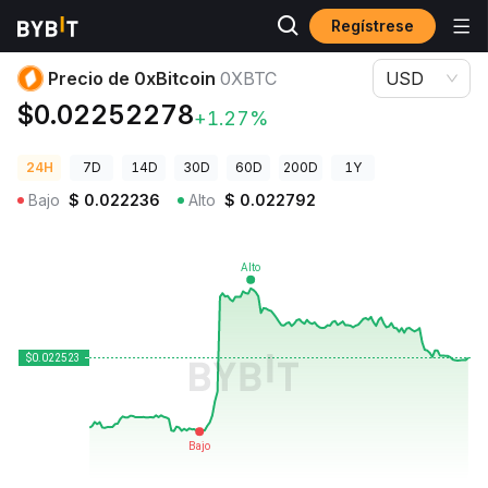
Regístrese
Precios de Criptomonedas
Precio de 0xBitcoin 0XBTC
Precio de 0xBitcoin
0XBTC
USD
$0.02252278
+1.27%
24H
7D
14D
30D
60D
200D
1Y
Bajo
$
0.022236
Alto
$
0.022792