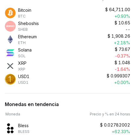
$
64,711.00
Bitcoin
+0.93%
BTC
$
10.65
Sheboshis
--
SHEB
$
1,908.26
Ethereum
+2.18%
ETH
$
73.67
Solana
-0.37%
SOL
$
1.048
XRP
-1.64%
XRP
$
0.999307
USD1
+0.00%
USD1
Monedas en tendencia
Moneda
Precio y % en 24 horas
$
0.02782002
Bless
+62.33%
BLESS