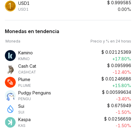
$
0.999585
USD1
0.00%
USD1
Monedas en tendencia
Moneda
Precio y % en 24 horas
$
0.02125369
Kamino
+17.80%
KMNO
$
0.095996
Cash Cat
-12.40%
CASHCAT
$
0.01246686
Plume
+15.80%
PLUME
$
0.00599634
Pudgy Penguins
-3.40%
PENGU
$
0.675949
Sui
-1.50%
SUI
$
0.0256659
Kaspa
-1.50%
KAS