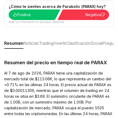
¿Cómo te sientes acerca de Parabolic (PARAX) hoy?
Positiva
Negativa
Nota: La información es solo para referencia.
Resumen
Noticias
Trading
Invertir
Clasificación
Social
Pregunt
Resumen del precio en tiempo real de PARAX
Al 7 de ago de 2026, PARAX tiene una capitalización de
mercado total de $113.06K, lo que representa un cambio del
+0.71% en las últimas 24 horas. El precio actual de PARAX es
de $0.00011306, mientras que el volumen de trading en 24
horas se sitúa en $3.69. El suministro circulante de PARAX es
de 1.00B, con un suministro máximo de 1.00B. Por
capitalización de mercado, PARAX ocupa el puesto 5535
entre todas las criptomonedas. En las últimas 24 horas, PARAX