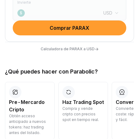
Invierte
USD
$
Comprar PARAX
→
Calculadora de PARAX a USD
¿Qué puedes hacer con Parabolic?
Pre-Mercardo
Haz Trading Spot
Convertir
Compra y vende
Convierte cr
Cripto
cripto con precios
coste: rápid
Obtén acceso
spot en tiempo real.
y fácil.
anticipado a nuevos
tokens: haz trading
antes del listado.