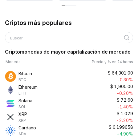
Criptos más populares
Buscar
Criptomonedas de mayor capitalización de mercado
Moneda
Precio y % en 24 horas
$
64,301.00
Bitcoin
-0.30%
BTC
$
1,900.00
Ethereum
-0.20%
ETH
$
72.60
Solana
-1.40%
SOL
$
1.029
XRP
-2.20%
XRP
$
0.199658
Cardano
+4.90%
ADA