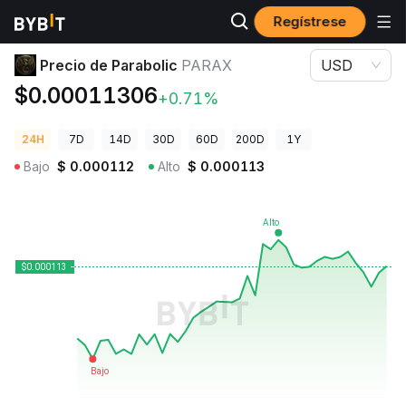
Regístrese
Precios de Criptomonedas
Precio de Parabolic PARAX
Precio de Parabolic
PARAX
USD
$0.00011306
+0.71%
24H
7D
14D
30D
60D
200D
1Y
Bajo
$
0.000112
Alto
$
0.000113