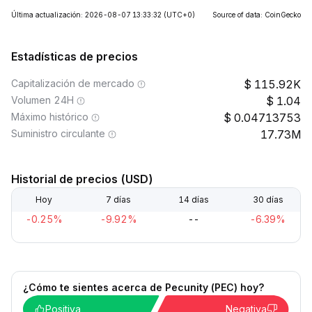
Última actualización: 2026-08-07 13:33:32
(UTC+0)
Source of data: CoinGecko
Estadísticas de precios
Capitalización de mercado
115.92K
Volumen 24H
1.04
Máximo histórico
0.04713753
Suministro circulante
17.73M
Historial de precios (USD)
Hoy
7 días
14 días
30 días
-0.25%
-9.92%
--
-6.39%
¿Cómo te sientes acerca de Pecunity (PEC) hoy?
Positiva
Negativa