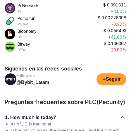
$
0.091811
Pi Network
+4.00%
PI
$
0.00228398
Pump.fun
-0.90%
PUMP
$
0.056493
Biconomy
+41.80%
BICO
$
0.136367
Bitway
-23.80%
BTW
Síguenos en las redes sociales
Followers
+
Seguir
@Bybit_Latam
Preguntas frecuentes sobre PEC(Pecunity)
1. How much is today?
As of , () is trading at .
In the last 24 hours, the lowest price is , and the highest