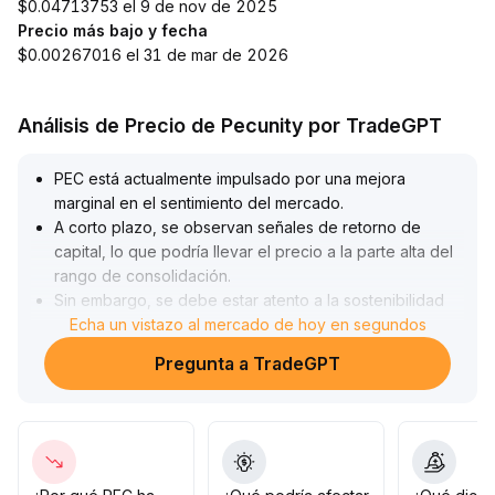
$0.04713753 el 9 de nov de 2025
Precio más bajo y fecha
$0.00267016 el 31 de mar de 2026
Análisis de Precio de Pecunity por TradeGPT
PEC está actualmente impulsado por una mejora
marginal en el sentimiento del mercado
.
A corto plazo, se observan señales de retorno de
capital, lo que podría llevar el precio a la parte alta del
rango de consolidación
.
Sin embargo, se debe estar atento a la sostenibilidad
de estos datos
Echa un vistazo al mercado de hoy en segundos
.
En un contexto de baja liquidez, operaciones de gran
Pregunta a TradeGPT
volumen en PEC pueden provocar volatilidad ampliada
y riesgos de liquidez
.
Se recomienda a los inversores probar con posiciones
pequeñas en el rango clave de $1,20-$1,40, o
adoptar una estrategia de asignación de mediano a
largo plazo para reducir el costo de las fluctuaciones