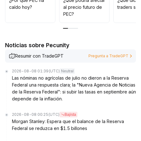
¿Por qué PEC ha
¿Qué podría afectar
¿Qué dicen
de corto plazo
.
caído hoy?
al precio futuro de
traders so
En general, se sugiere actuar con prudencia ante
PEC?
movimientos repetitivos y ajustar dinámicamente la
estructura de la cartera
.
Noticias sobre Pecunity
Resumir con TradeGPT
Pregunta a TradeGPT
2026-08-08 01:39
(UTC)
Neutral
Las nóminas no agrícolas de julio no dieron a la Reserva
Federal una respuesta clara; la "Nueva Agencia de Noticias
de la Reserva Federal": si subir las tasas en septiembre aún
depende de la inflación.
2026-08-08 00:25
(UTC)
Bajista
Morgan Stanley: Espera que el balance de la Reserva
Federal se reduzca en $1.5 billones