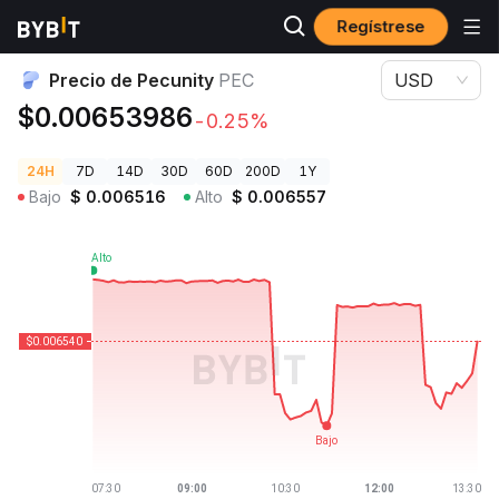
Regístrese
Precios de Criptomonedas
Precio de Pecunity PEC
Precio de Pecunity
PEC
USD
$0.00653986
-0.25%
24H
7D
14D
30D
60D
200D
1Y
Bajo
$
0.006516
Alto
$
0.006557