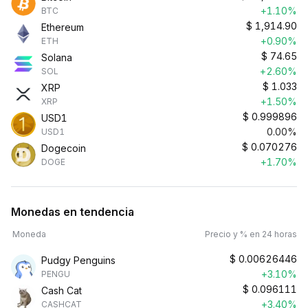
+1.10%
BTC
$
1,914.90
Ethereum
+0.90%
ETH
$
74.65
Solana
+2.60%
SOL
$
1.033
XRP
+1.50%
XRP
$
0.999896
USD1
0.00%
USD1
$
0.070276
Dogecoin
+1.70%
DOGE
Monedas en tendencia
Moneda
Precio y % en 24 horas
$
0.00626446
Pudgy Penguins
+3.10%
PENGU
$
0.096111
Cash Cat
+3.40%
CASHCAT