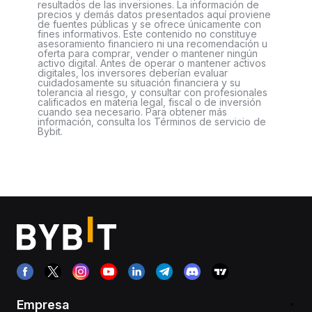
resultados de las inversiones. La información de
precios y demás datos presentados aquí proviene
de fuentes públicas y se ofrece únicamente con
fines informativos. Este contenido no constituye
asesoramiento financiero ni una recomendación u
oferta para comprar, vender o mantener ningún
activo digital. Antes de operar o mantener activos
digitales, los inversores deberían evaluar
cuidadosamente su situación financiera y su
tolerancia al riesgo, y consultar con profesionales
calificados en materia legal, fiscal o de inversión
cuando sea necesario. Para obtener más
información, consulta los Términos de servicio de
Bybit.
Empresa